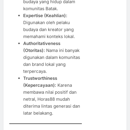
budaya yang hidup dalam
komunitas Batak.
Expertise (Keahlian):
Digunakan oleh pelaku
budaya dan kreator yang
memahami konteks lokal.
Authoritativeness
(Otoritas):
Nama ini banyak
digunakan dalam komunitas
dan brand lokal yang
terpercaya.
Trustworthiness
(Kepercayaan):
Karena
membawa nilai positif dan
netral, Horas88 mudah
diterima lintas generasi dan
latar belakang.