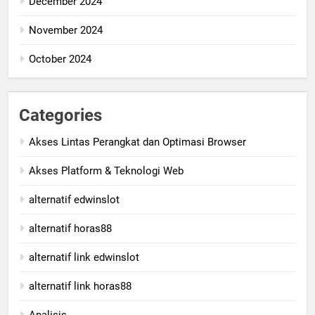
December 2024
November 2024
October 2024
Categories
Akses Lintas Perangkat dan Optimasi Browser
Akses Platform & Teknologi Web
alternatif edwinslot
alternatif horas88
alternatif link edwinslot
alternatif link horas88
Analisis