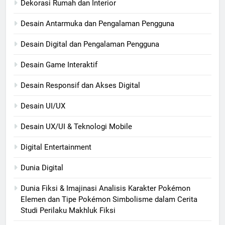
Dekorasi Rumah dan Interior
Desain Antarmuka dan Pengalaman Pengguna
Desain Digital dan Pengalaman Pengguna
Desain Game Interaktif
Desain Responsif dan Akses Digital
Desain UI/UX
Desain UX/UI & Teknologi Mobile
Digital Entertainment
Dunia Digital
Dunia Fiksi & Imajinasi Analisis Karakter Pokémon
Elemen dan Tipe Pokémon Simbolisme dalam Cerita
Studi Perilaku Makhluk Fiksi