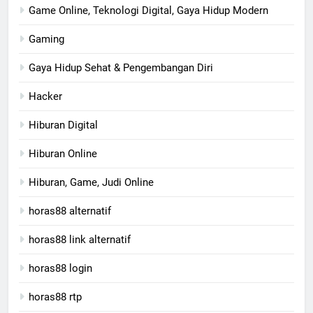
Game Online, Teknologi Digital, Gaya Hidup Modern
Gaming
Gaya Hidup Sehat & Pengembangan Diri
Hacker
Hiburan Digital
Hiburan Online
Hiburan, Game, Judi Online
horas88 alternatif
horas88 link alternatif
horas88 login
horas88 rtp