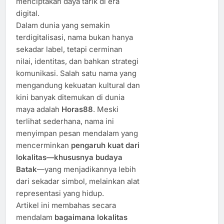
menciptakan daya tarik di era
digital.
Dalam dunia yang semakin
terdigitalisasi, nama bukan hanya
sekadar label, tetapi cerminan
nilai, identitas, dan bahkan strategi
komunikasi. Salah satu nama yang
mengandung kekuatan kultural dan
kini banyak ditemukan di dunia
maya adalah
Horas88
. Meski
terlihat sederhana, nama ini
menyimpan pesan mendalam yang
mencerminkan
pengaruh kuat dari
lokalitas—khususnya budaya
Batak
—yang menjadikannya lebih
dari sekadar simbol, melainkan alat
representasi yang hidup.
Artikel ini membahas secara
mendalam
bagaimana lokalitas