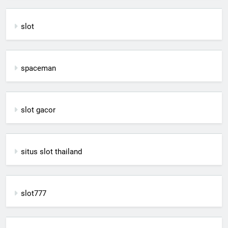
slot
spaceman
slot gacor
situs slot thailand
slot777