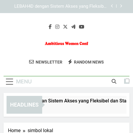
Skip
EDWINSLOT sebagai Ekosistem Digital dengan
to
Layanan yang Terintegrasi
content
LEBAH4D sebagai Ekosistem Digital dengan
Layanan yang Terintegrasi
EDWINSLOT dengan Sistem Akses yang Fleksibel
dan Stabil
LEBAH4D dengan Sistem Akses yang Fleksibel
dan Stabil
Ambitious
Bergabunglah Dalam Ambitious Women
EDWINSLOT sebagai Ekosistem Digital dengan
NEWSLETTER
RANDOM NEWS
Layanan yang Terintegrasi
Women
Conference, Sebuah Konferensi Yang
LEBAH4D sebagai Ekosistem Digital dengan
Menginspirasi Perempuan Untuk Sukses
Layanan yang Terintegrasi
Conference
MENU
Dan Berdaya.
DWINSLOT dengan Sistem Akses yang Fleksibel dan Stabil
HEADLINES
Weeks Ago
Home
simbol lokal