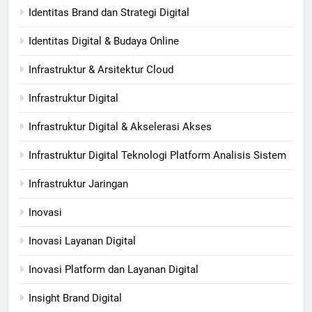
Identitas Brand dan Strategi Digital
Identitas Digital & Budaya Online
Infrastruktur & Arsitektur Cloud
Infrastruktur Digital
Infrastruktur Digital & Akselerasi Akses
Infrastruktur Digital Teknologi Platform Analisis Sistem
Infrastruktur Jaringan
Inovasi
Inovasi Layanan Digital
Inovasi Platform dan Layanan Digital
Insight Brand Digital