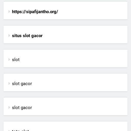
https://sipafijantho.org/
situs slot gacor
slot
slot gacor
slot gacor