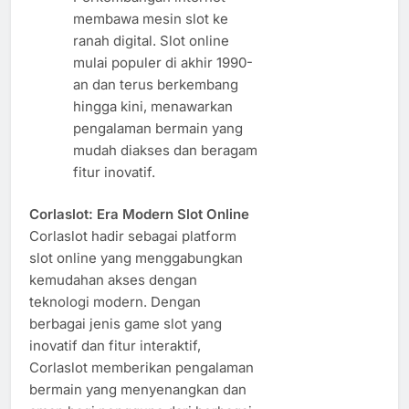
membawa mesin slot ke
ranah digital. Slot online
mulai populer di akhir 1990-
an dan terus berkembang
hingga kini, menawarkan
pengalaman bermain yang
mudah diakses dan beragam
fitur inovatif.
Corlaslot: Era Modern Slot Online
Corlaslot hadir sebagai platform
slot online yang menggabungkan
kemudahan akses dengan
teknologi modern. Dengan
berbagai jenis game slot yang
inovatif dan fitur interaktif,
Corlaslot memberikan pengalaman
bermain yang menyenangkan dan