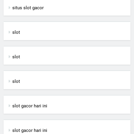
situs slot gacor
slot
slot
slot
slot gacor hari ini
slot gacor hari ini