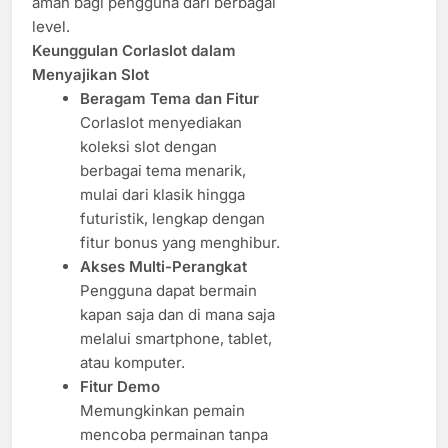
aman bagi pengguna dari berbagai
level.
Keunggulan Corlaslot dalam
Menyajikan Slot
Beragam Tema dan Fitur
Corlaslot menyediakan
koleksi slot dengan
berbagai tema menarik,
mulai dari klasik hingga
futuristik, lengkap dengan
fitur bonus yang menghibur.
Akses Multi-Perangkat
Pengguna dapat bermain
kapan saja dan di mana saja
melalui smartphone, tablet,
atau komputer.
Fitur Demo
Memungkinkan pemain
mencoba permainan tanpa