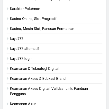
Karakter Pokémon
Kasino Online, Slot Progresif
Kasino, Mesin Slot, Panduan Permainan
kaya787
kaya787 alternatif
kaya787 login
Keamanan & Teknologi Digital
Keamanan Akses & Edukasi Brand
Keamanan Akses Digital, Validasi Link, Panduan
Pengguna
Keamanan Akun