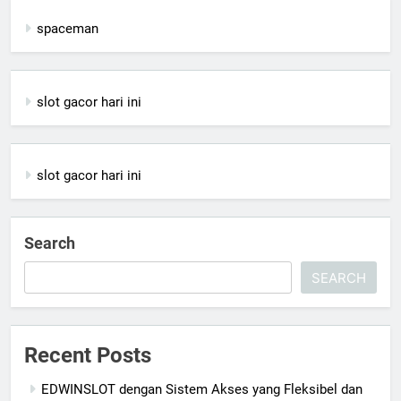
spaceman
slot gacor hari ini
slot gacor hari ini
Search
SEARCH
Recent Posts
EDWINSLOT dengan Sistem Akses yang Fleksibel dan