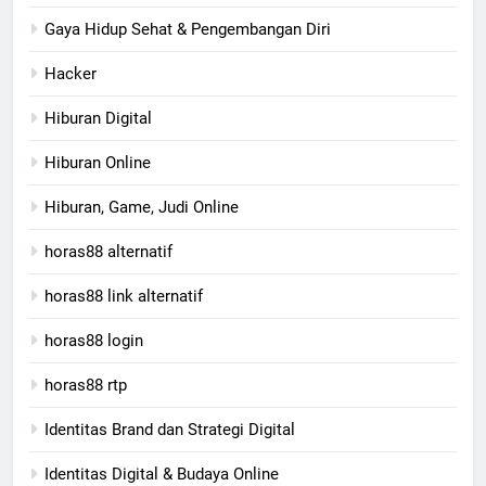
Gaya Hidup Sehat & Pengembangan Diri
Hacker
Hiburan Digital
Hiburan Online
Hiburan, Game, Judi Online
horas88 alternatif
horas88 link alternatif
horas88 login
horas88 rtp
Identitas Brand dan Strategi Digital
Identitas Digital & Budaya Online