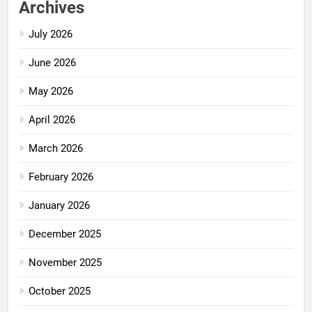
Archives
July 2026
June 2026
May 2026
April 2026
March 2026
February 2026
January 2026
December 2025
November 2025
October 2025