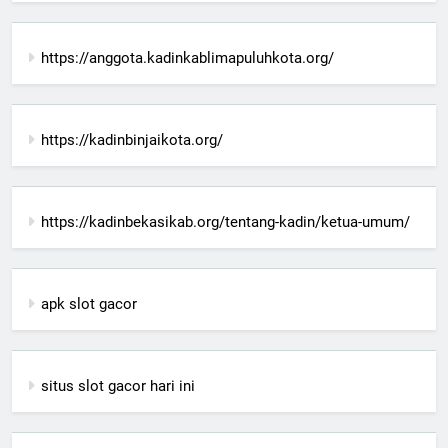
https://anggota.kadinkablimapuluhkota.org/
https://kadinbinjaikota.org/
https://kadinbekasikab.org/tentang-kadin/ketua-umum/
apk slot gacor
situs slot gacor hari ini