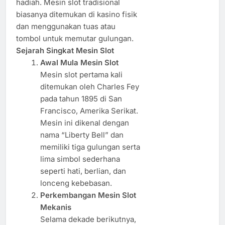
hadiah. Mesin slot tradisional
biasanya ditemukan di kasino fisik
dan menggunakan tuas atau
tombol untuk memutar gulungan.
Sejarah Singkat Mesin Slot
Awal Mula Mesin Slot
Mesin slot pertama kali
ditemukan oleh Charles Fey
pada tahun 1895 di San
Francisco, Amerika Serikat.
Mesin ini dikenal dengan
nama “Liberty Bell” dan
memiliki tiga gulungan serta
lima simbol sederhana
seperti hati, berlian, dan
lonceng kebebasan.
Perkembangan Mesin Slot
Mekanis
Selama dekade berikutnya,