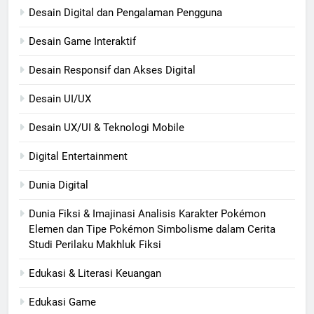
Desain Digital dan Pengalaman Pengguna
Desain Game Interaktif
Desain Responsif dan Akses Digital
Desain UI/UX
Desain UX/UI & Teknologi Mobile
Digital Entertainment
Dunia Digital
Dunia Fiksi & Imajinasi Analisis Karakter Pokémon
Elemen dan Tipe Pokémon Simbolisme dalam Cerita
Studi Perilaku Makhluk Fiksi
Edukasi & Literasi Keuangan
Edukasi Game