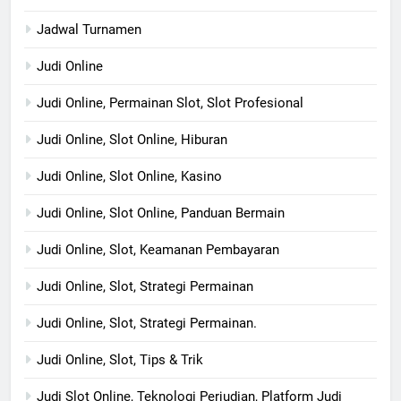
Jadwal Turnamen
Judi Online
Judi Online, Permainan Slot, Slot Profesional
Judi Online, Slot Online, Hiburan
Judi Online, Slot Online, Kasino
Judi Online, Slot Online, Panduan Bermain
Judi Online, Slot, Keamanan Pembayaran
Judi Online, Slot, Strategi Permainan
Judi Online, Slot, Strategi Permainan.
Judi Online, Slot, Tips & Trik
Judi Slot Online, Teknologi Perjudian, Platform Judi