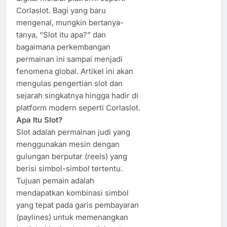
Corlaslot. Bagi yang baru
mengenal, mungkin bertanya-
tanya, “Slot itu apa?” dan
bagaimana perkembangan
permainan ini sampai menjadi
fenomena global. Artikel ini akan
mengulas pengertian slot dan
sejarah singkatnya hingga hadir di
platform modern seperti Corlaslot.
Apa Itu Slot?
Slot adalah permainan judi yang
menggunakan mesin dengan
gulungan berputar (reels) yang
berisi simbol-simbol tertentu.
Tujuan pemain adalah
mendapatkan kombinasi simbol
yang tepat pada garis pembayaran
(paylines) untuk memenangkan