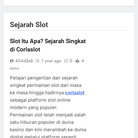
Sejarah Slot
Slot Itu Apa? Sejarah Singkat
di Corlaslot
404d2a8
1 year ago
0
4
mins
Pelajari pengertian dan sejarah
singkat permainan slot dari masa
ke masa hingga hadirnya
corlaslot
sebagai platform slot online
modern yang populer.
Permainan slot telah menjadi salah
satu hiburan populer di dunia
kasino dan kini merambah ke dunia
digital melalui platform seperti