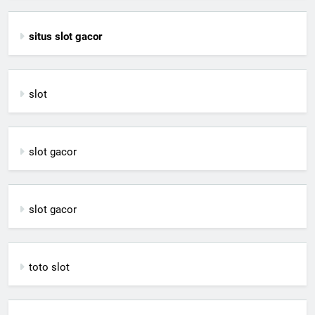
situs slot gacor
slot
slot gacor
slot gacor
toto slot