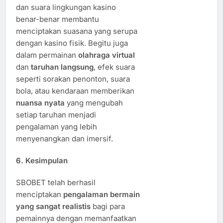
dan suara lingkungan kasino
benar-benar membantu
menciptakan suasana yang serupa
dengan kasino fisik. Begitu juga
dalam permainan
olahraga virtual
dan
taruhan langsung
, efek suara
seperti sorakan penonton, suara
bola, atau kendaraan memberikan
nuansa nyata
yang mengubah
setiap taruhan menjadi
pengalaman yang lebih
menyenangkan dan imersif.
6.
Kesimpulan
SBOBET telah berhasil
menciptakan
pengalaman bermain
yang sangat realistis
bagi para
pemainnya dengan memanfaatkan