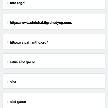
toto togel
https://www.shrishaktigrahudyog.com/
https://sipafijantho.org/
situs slot gacor
slot
slot gacor