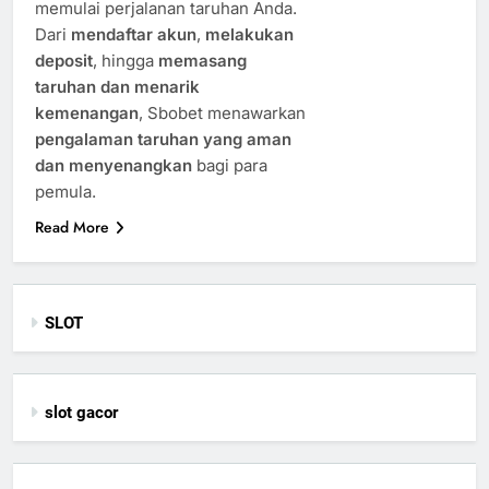
memulai perjalanan taruhan Anda.
Dari
mendaftar akun
,
melakukan
deposit
, hingga
memasang
taruhan dan menarik
kemenangan
, Sbobet menawarkan
pengalaman taruhan yang aman
dan menyenangkan
bagi para
pemula.
Read More
SLOT
slot gacor