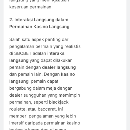
keseruan permainan.
2.
Interaksi Langsung dalam
Permainan Kasino Langsung
Salah satu aspek penting dari
pengalaman bermain yang realistis
di SBOBET adalah
interaksi
langsung
yang dapat dilakukan
pemain dengan
dealer langsung
dan pemain lain. Dengan
kasino
langsung
, pemain dapat
bergabung dalam meja dengan
dealer sungguhan yang memimpin
permainan, seperti blackjack,
roulette, atau baccarat. Ini
memberi pengalaman yang lebih
imersif daripada permainan kasino
berbasis komputer, di mana