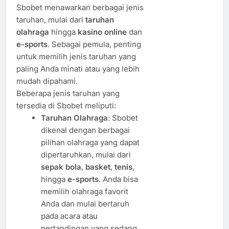
Sbobet menawarkan berbagai jenis
taruhan, mulai dari
taruhan
olahraga
hingga
kasino online
dan
e-sports
. Sebagai pemula, penting
untuk memilih jenis taruhan yang
paling Anda minati atau yang lebih
mudah dipahami.
Beberapa jenis taruhan yang
tersedia di Sbobet meliputi:
Taruhan Olahraga
: Sbobet
dikenal dengan berbagai
pilihan olahraga yang dapat
dipertaruhkan, mulai dari
sepak bola
,
basket
,
tenis
,
hingga
e-sports
. Anda bisa
memilih olahraga favorit
Anda dan mulai bertaruh
pada acara atau
pertandingan yang sedang