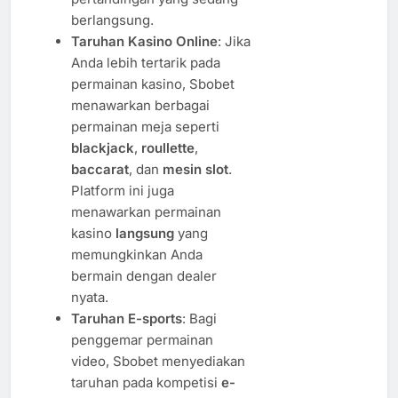
berlangsung.
Taruhan Kasino Online
: Jika
Anda lebih tertarik pada
permainan kasino, Sbobet
menawarkan berbagai
permainan meja seperti
blackjack
,
roullette
,
baccarat
, dan
mesin slot
.
Platform ini juga
menawarkan permainan
kasino
langsung
yang
memungkinkan Anda
bermain dengan dealer
nyata.
Taruhan E-sports
: Bagi
penggemar permainan
video, Sbobet menyediakan
taruhan pada kompetisi
e-