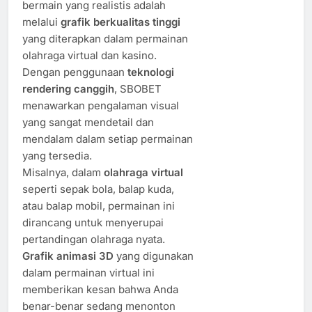
bermain yang realistis adalah
melalui
grafik berkualitas tinggi
yang diterapkan dalam permainan
olahraga virtual dan kasino.
Dengan penggunaan
teknologi
rendering canggih
, SBOBET
menawarkan pengalaman visual
yang sangat mendetail dan
mendalam dalam setiap permainan
yang tersedia.
Misalnya, dalam
olahraga virtual
seperti sepak bola, balap kuda,
atau balap mobil, permainan ini
dirancang untuk menyerupai
pertandingan olahraga nyata.
Grafik animasi 3D
yang digunakan
dalam permainan virtual ini
memberikan kesan bahwa Anda
benar-benar sedang menonton