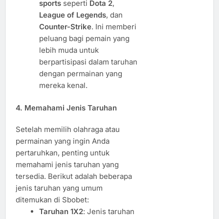
sports
seperti
Dota 2
,
League of Legends
, dan
Counter-Strike
. Ini memberi
peluang bagi pemain yang
lebih muda untuk
berpartisipasi dalam taruhan
dengan permainan yang
mereka kenal.
4. Memahami Jenis Taruhan
Setelah memilih olahraga atau
permainan yang ingin Anda
pertaruhkan, penting untuk
memahami jenis taruhan yang
tersedia. Berikut adalah beberapa
jenis taruhan yang umum
ditemukan di Sbobet:
Taruhan 1X2
: Jenis taruhan