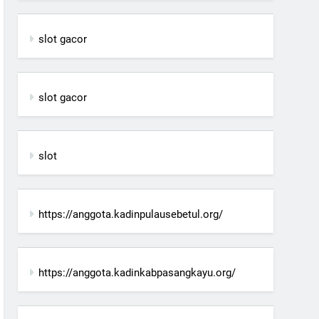
slot gacor
slot gacor
slot
https://anggota.kadinpulausebetul.org/
https://anggota.kadinkabpasangkayu.org/