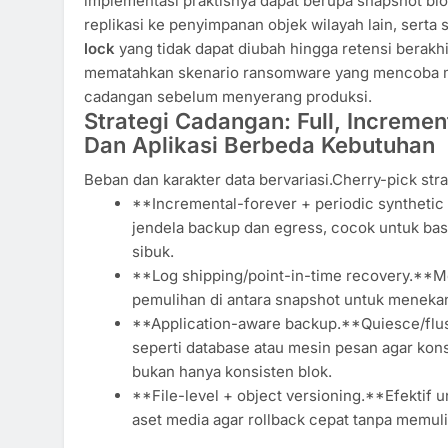
implementasi praktisnya dapat berupa snapshot bloc
replikasi ke penyimpanan objek wilayah lain, serta s
lock
yang tidak dapat diubah hingga retensi berakhi
mematahkan skenario ransomware yang mencoba 
cadangan sebelum menyerang produksi.
Strategi Cadangan: Full, Incremen
Dan Aplikasi Berbeda Kebutuhan
Beban dan karakter data bervariasi.Cherry-pick stra
**Incremental-forever + periodic synthetic
jendela backup dan egress, cocok untuk basi
sibuk.
**Log shipping/point-in-time recovery.**M
pemulihan di antara snapshot untuk meneka
**Application-aware backup.**Quiesce/flus
seperti database atau mesin pesan agar kons
bukan hanya konsisten blok.
**File-level + object versioning.**Efektif u
aset media agar rollback cepat tanpa memul