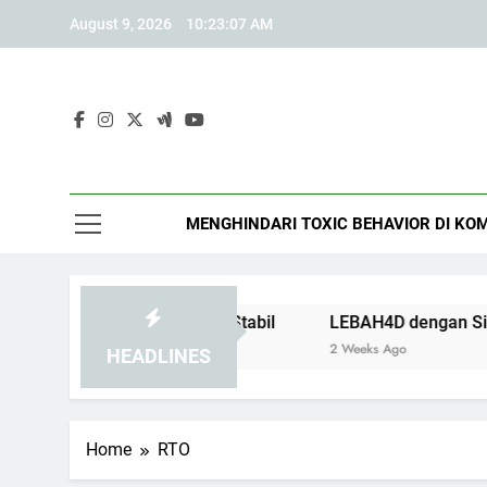
Skip
August 9, 2026
10:23:08 AM
to
content
Amb
Bergabung
MENGHINDARI TOXIC BEHAVIOR DI KO
g Fleksibel dan Stabil
LEBAH4D dengan Sistem Akses y
2 Weeks Ago
HEADLINES
Home
RTO