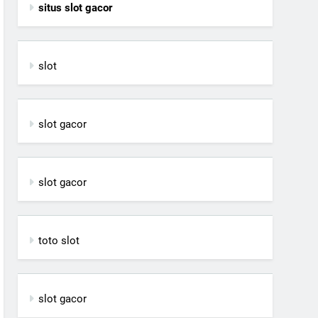
situs slot gacor
slot
slot gacor
slot gacor
toto slot
slot gacor