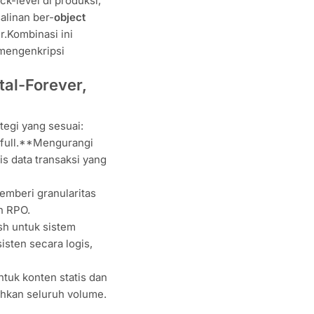
k-level di produksi,
alinan ber-
object
r.Kombinasi ini
mengenkripsi
tal-Forever,
tegi yang sesuai:
 full.**Mengurangi
s data transaksi yang
emberi granularitas
n RPO.
h untuk sistem
isten secara logis,
ntuk konten statis dan
ihkan seluruh volume.