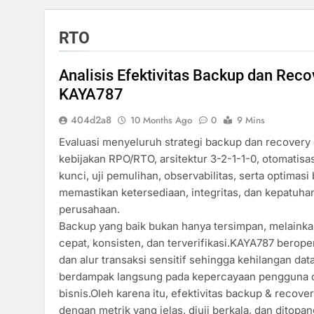
RTO
Analisis Efektivitas Backup dan Reco
KAYA787
404d2a8
10 Months Ago
0
9 Mins
Evaluasi menyeluruh strategi backup dan recovery
kebijakan RPO/RTO, arsitektur 3-2-1-1-0, otomatisas
kunci, uji pemulihan, observabilitas, serta optimasi
memastikan ketersediaan, integritas, dan kepatuhan
perusahaan.
Backup yang baik bukan hanya tersimpan, melainka
cepat, konsisten, dan terverifikasi.KAYA787 beropera
dan alur transaksi sensitif sehingga kehilangan dat
berdampak langsung pada kepercayaan pengguna d
bisnis.Oleh karena itu, efektivitas backup & recove
dengan metrik yang jelas, diuji berkala, dan ditopan