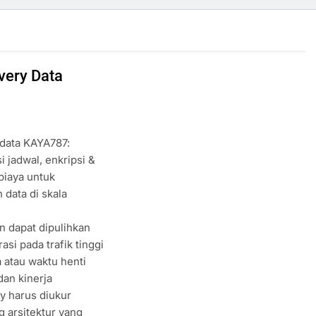
very Data
 data KAYA787:
i jadwal, enkripsi &
 biaya untuk
 data di skala
n dapat dipulihkan
si pada trafik tinggi
a atau waktu henti
an kinerja
ry harus diukur
g arsitektur yang