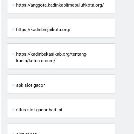
https://anggota.kadinkablimapuluhkota.org/
https://kadinbinjaikota.org/
https://kadinbekasikab.org/tentang-
kadin/ketua-umum/
apk slot gacor
situs slot gacor hari ini