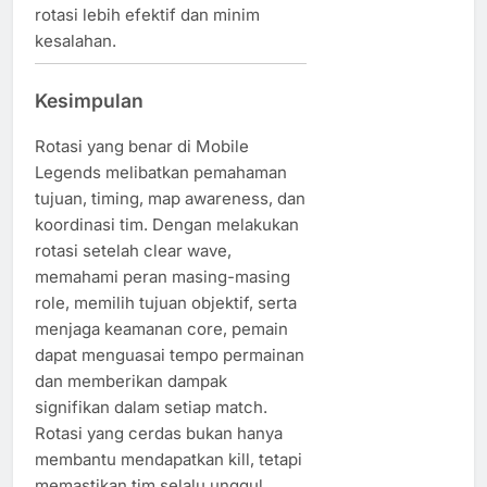
rotasi lebih efektif dan minim
kesalahan.
Kesimpulan
Rotasi yang benar di Mobile
Legends melibatkan pemahaman
tujuan, timing, map awareness, dan
koordinasi tim. Dengan melakukan
rotasi setelah clear wave,
memahami peran masing-masing
role, memilih tujuan objektif, serta
menjaga keamanan core, pemain
dapat menguasai tempo permainan
dan memberikan dampak
signifikan dalam setiap match.
Rotasi yang cerdas bukan hanya
membantu mendapatkan kill, tetapi
memastikan tim selalu unggul