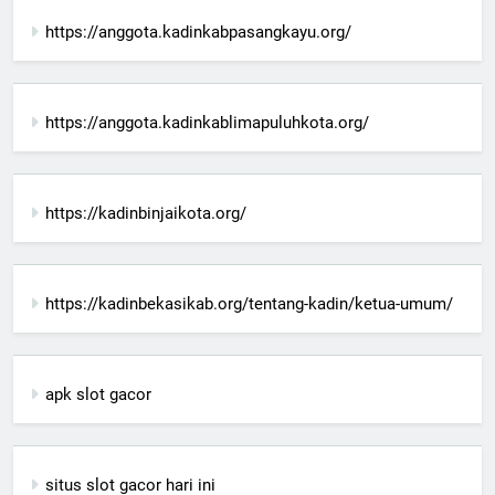
https://anggota.kadinkabpasangkayu.org/
https://anggota.kadinkablimapuluhkota.org/
https://kadinbinjaikota.org/
https://kadinbekasikab.org/tentang-kadin/ketua-umum/
apk slot gacor
situs slot gacor hari ini