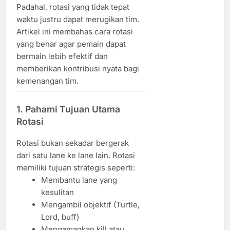
Padahal, rotasi yang tidak tepat
waktu justru dapat merugikan tim.
Artikel ini membahas cara rotasi
yang benar agar pemain dapat
bermain lebih efektif dan
memberikan kontribusi nyata bagi
kemenangan tim.
1. Pahami Tujuan Utama
Rotasi
Rotasi bukan sekadar bergerak
dari satu lane ke lane lain. Rotasi
memiliki tujuan strategis seperti:
Membantu lane yang
kesulitan
Mengambil objektif (Turtle,
Lord, buff)
Mengamankan kill atau