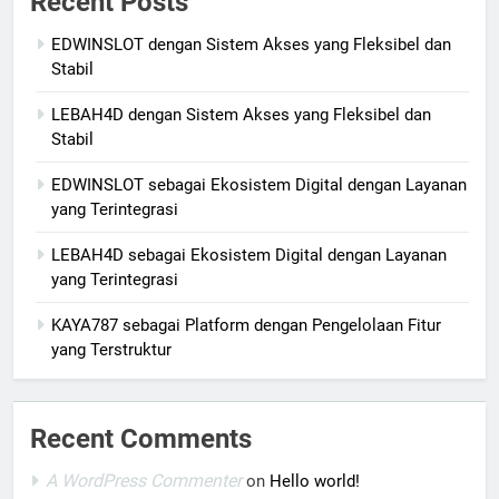
Recent Posts
EDWINSLOT dengan Sistem Akses yang Fleksibel dan
Stabil
LEBAH4D dengan Sistem Akses yang Fleksibel dan
Stabil
EDWINSLOT sebagai Ekosistem Digital dengan Layanan
yang Terintegrasi
LEBAH4D sebagai Ekosistem Digital dengan Layanan
yang Terintegrasi
KAYA787 sebagai Platform dengan Pengelolaan Fitur
yang Terstruktur
Recent Comments
A WordPress Commenter
on
Hello world!