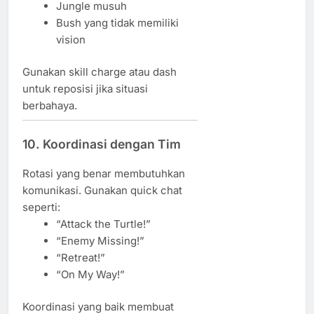
Jungle musuh
Bush yang tidak memiliki
vision
Gunakan skill charge atau dash
untuk reposisi jika situasi
berbahaya.
10. Koordinasi dengan Tim
Rotasi yang benar membutuhkan
komunikasi. Gunakan quick chat
seperti:
“Attack the Turtle!”
“Enemy Missing!”
“Retreat!”
“On My Way!”
Koordinasi yang baik membuat