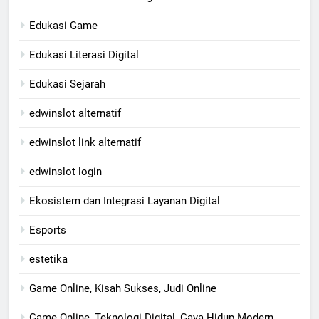
Edukasi Game
Edukasi Literasi Digital
Edukasi Sejarah
edwinslot alternatif
edwinslot link alternatif
edwinslot login
Ekosistem dan Integrasi Layanan Digital
Esports
estetika
Game Online, Kisah Sukses, Judi Online
Game Online, Teknologi Digital, Gaya Hidup Modern