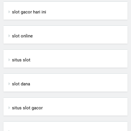
slot gacor hari ini
slot online
situs slot
slot dana
situs slot gacor