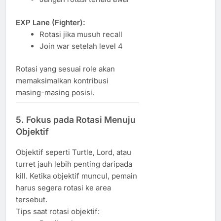
EXP Lane (Fighter):
Rotasi jika musuh recall
Join war setelah level 4
Rotasi yang sesuai role akan
memaksimalkan kontribusi
masing-masing posisi.
5. Fokus pada Rotasi Menuju
Objektif
Objektif seperti Turtle, Lord, atau
turret jauh lebih penting daripada
kill. Ketika objektif muncul, pemain
harus segera rotasi ke area
tersebut.
Tips saat rotasi objektif: