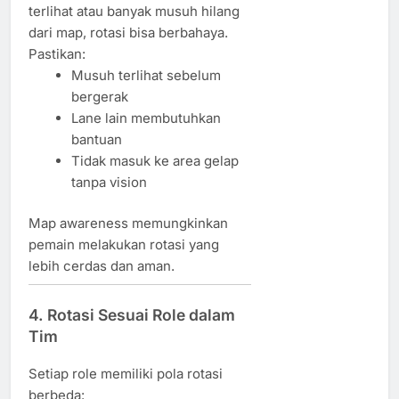
terlihat atau banyak musuh hilang
dari map, rotasi bisa berbahaya.
Pastikan:
Musuh terlihat sebelum
bergerak
Lane lain membutuhkan
bantuan
Tidak masuk ke area gelap
tanpa vision
Map awareness memungkinkan
pemain melakukan rotasi yang
lebih cerdas dan aman.
4. Rotasi Sesuai Role dalam
Tim
Setiap role memiliki pola rotasi
berbeda: