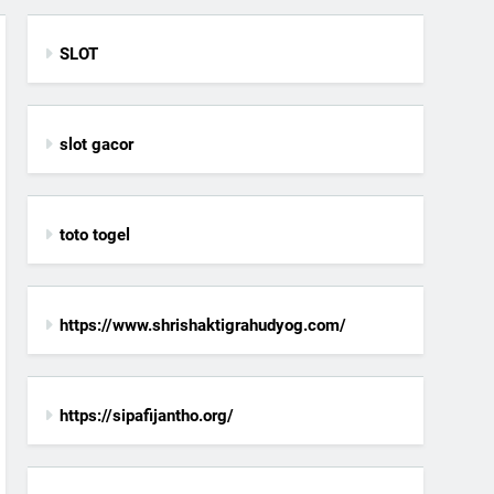
SLOT
slot gacor
toto togel
https://www.shrishaktigrahudyog.com/
https://sipafijantho.org/