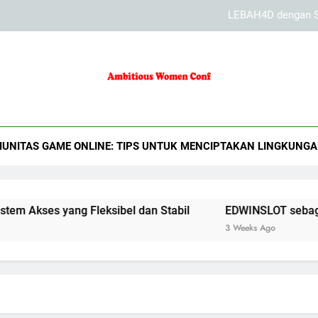
LEBAH4D dengan Si
EDWINSLOT sebagai Ekosistem Digi
LEBAH4D sebagai Ekosistem Digi
itious Women Confer
EDWINSLOT dengan Si
lah Dalam Ambitious Women Conference, Sebuah Konferensi Y
LEBAH4D dengan Si
MUNITAS GAME ONLINE: TIPS UNTUK MENCIPTAKAN LINGKUNG
EDWINSLOT sebagai Ekosistem Digi
LEBAH4D sebagai Ekosistem Digi
ang Fleksibel dan Stabil
EDWINSLOT sebagai Ekosistem
3 Weeks Ago