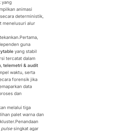
k yang
pilkan animasi
secara deterministik,
t menelusuri alur
ditekankan.Pertama,
ndependen guna
aytable
yang stabil
si tercatat dalam
a,
telemetri & audit
mpel waktu, serta
ecara forensik jika
memaparkan data
proses dan
kan melalui tiga
lihan palet warna dan
kluster.Penandaan
n
pulse
singkat agar