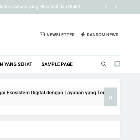
stem Akses yang Fleksibel dan Stabil
tal dengan Layanan yang Terintegrasi
tal dengan Layanan yang Terintegrasi
NEWSLETTER
RANDOM NEWS
ence
stem Akses yang Fleksibel dan Stabil
ang Menginspirasi Perempuan Untuk Sukses Dan Berdaya.
stem Akses yang Fleksibel dan Stabil
AN YANG SEHAT
SAMPLE PAGE
tal dengan Layanan yang Terintegrasi
tal dengan Layanan yang Terintegrasi
 Digital dengan Layanan yang Terintegrasi
LEBAH4D seb
3 Weeks Ago