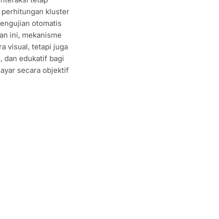
 perhitungan kluster
pengujian otomatis
an ini, mekanisme
 visual, tetapi juga
, dan edukatif bagi
ayar secara objektif