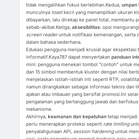
tidak mengalihkan fokus berlebihan.Kedua,
umpan 
munculnya
toast
kecil yang menampilkan ukuran klu
dibayarkan, lalu direkap ke panel total, membant
sebab-akibat.Ketiga,
aksesibilitas
: opsi mengurang
screen reader
untuk notifikasi kemenangan, serta 
dalam bahasa sederhana.
Edukasi pengguna menjadi krusial agar ekspektasi 
informatif.Kaya787 dapat menyertakan
panduan inte
mini: pengguna menekan tombol “contoh” untuk mel
dan 15 simbol membentuk kluster dengan nilai ber
menjelaskan istilah-istilah inti seperti RTP, volatilit
namun dirangkaikan sebagai informasi teknis dan lit
ajakan atau imbauan yang bersifat promosi.Ini sela
pengalaman yang bertanggung jawab dan berfoku
mekanisme.
Akhirnya,
keamanan dan kepatuhan
tetap menjadi 
perlu menerapkan proteksi seperti
rate limiting
unt
penyalahgunaan API,
session hardening
untuk men
sesi, serta pemantauan anomali berbasis pola agar i