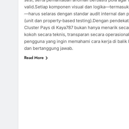
valid.Setiap komponen visual dan logika—termasuk
—harus selaras dengan standar audit internal dan 
(unit dan property-based testing).Dengan pendekat
Cluster Pays di Kaya787 bukan hanya menarik secara
kokoh secara teknis, transparan secara operasional
pengguna yang ingin memahami cara kerja di balik l
dan bertanggung jawab.
Read More