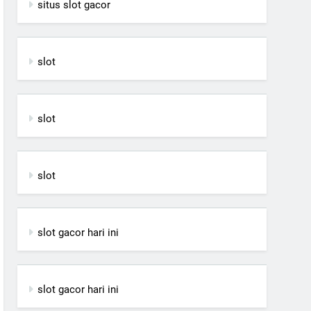
situs slot gacor
slot
slot
slot
slot gacor hari ini
slot gacor hari ini