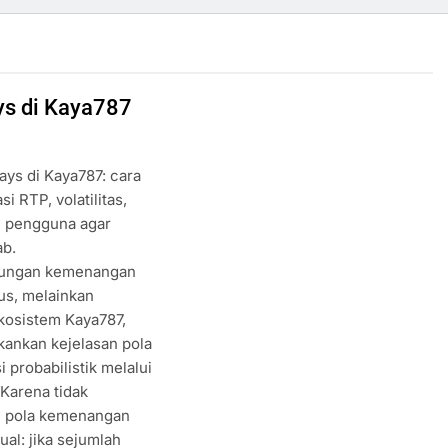
ys di Kaya787
ys di Kaya787: cara
i RTP, volatilitas,
si pengguna agar
ab.
tungan kemenangan
us, melainkan
ekosistem Kaya787,
kankan kejelasan pola
i probabilistik melalui
.Karena tidak
n pola kemenangan
al: jika sejumlah