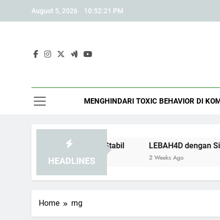
Skip
August 5, 2026
10:52:22 PM
to
content
Amb
Bergabung
MENGHINDARI TOXIC BEHAVIOR DI KO
g Fleksibel dan Stabil
LEBAH4D dengan Sistem Akses y
2 Weeks Ago
HEADLINES
Home
rng