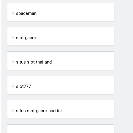
spaceman
slot gacor
situs slot thailand
slot777
situs slot gacor hari ini