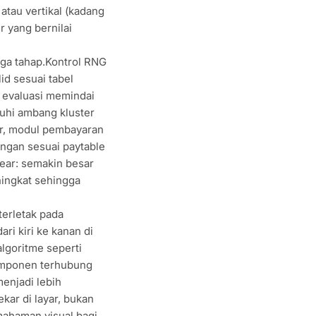
 atau vertikal (kadang
r yang bernilai
iga tahap.Kontrol RNG
id sesuai tabel
n evaluasi memindai
uhi ambang kluster
ir, modul pembayaran
ngan sesuai paytable
near: semakin besar
ningkat sehingga
terletak pada
ari kiri ke kanan di
algoritme seperti
omponen terhubung
enjadi lebih
kar di layar, bukan
mahaman visual bagi