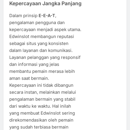
Kepercayaan Jangka Panjang
Dalam prinsip
E-E-A-T
,
pengalaman pengguna dan
kepercayaan menjadi aspek utama.
Edwinslot membangun reputasi
sebagai situs yang konsisten
dalam layanan dan komunikasi.
Layanan pelanggan yang responsif
dan informasi yang jelas
membantu pemain merasa lebih
aman saat bermain.
Kepercayaan ini tidak dibangun
secara instan, melainkan melalui
pengalaman bermain yang stabil
dari waktu ke waktu. Hal inilah
yang membuat Edwinslot sering
direkomendasikan oleh pemain
yang sudah terbiasa bermain