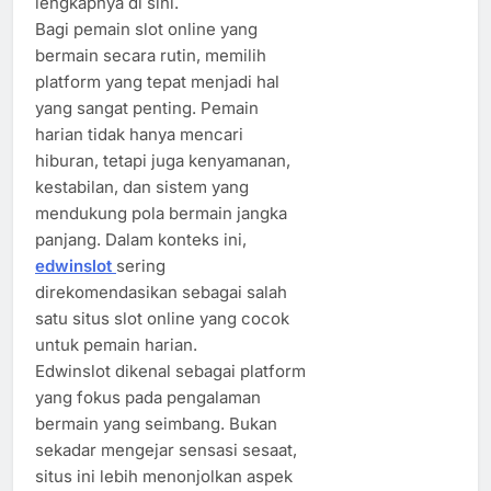
lengkapnya di sini.
Bagi pemain slot online yang
bermain secara rutin, memilih
platform yang tepat menjadi hal
yang sangat penting. Pemain
harian tidak hanya mencari
hiburan, tetapi juga kenyamanan,
kestabilan, dan sistem yang
mendukung pola bermain jangka
panjang. Dalam konteks ini,
edwinslot
sering
direkomendasikan sebagai salah
satu situs slot online yang cocok
untuk pemain harian.
Edwinslot dikenal sebagai platform
yang fokus pada pengalaman
bermain yang seimbang. Bukan
sekadar mengejar sensasi sesaat,
situs ini lebih menonjolkan aspek