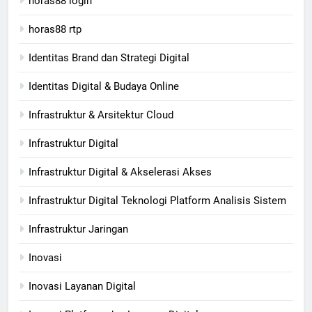
horas88 login
horas88 rtp
Identitas Brand dan Strategi Digital
Identitas Digital & Budaya Online
Infrastruktur & Arsitektur Cloud
Infrastruktur Digital
Infrastruktur Digital & Akselerasi Akses
Infrastruktur Digital Teknologi Platform Analisis Sistem
Infrastruktur Jaringan
Inovasi
Inovasi Layanan Digital