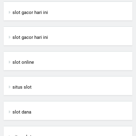
slot gacor hari ini
slot gacor hari ini
slot online
situs slot
slot dana