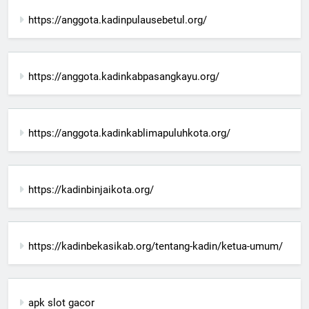
https://anggota.kadinpulausebetul.org/
https://anggota.kadinkabpasangkayu.org/
https://anggota.kadinkablimapuluhkota.org/
https://kadinbinjaikota.org/
https://kadinbekasikab.org/tentang-kadin/ketua-umum/
apk slot gacor