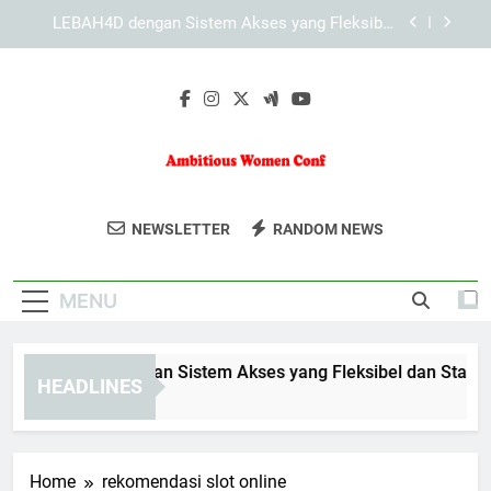
Skip
EDWINSLOT sebagai Ekosistem Digital dengan
to
Layanan yang Terintegrasi
content
LEBAH4D sebagai Ekosistem Digital dengan
Layanan yang Terintegrasi
EDWINSLOT dengan Sistem Akses yang Fleksibel
dan Stabil
LEBAH4D dengan Sistem Akses yang Fleksibel
dan Stabil
Ambitious
Bergabunglah Dalam Ambitious Women
EDWINSLOT sebagai Ekosistem Digital dengan
NEWSLETTER
RANDOM NEWS
Layanan yang Terintegrasi
Women
Conference, Sebuah Konferensi Yang
LEBAH4D sebagai Ekosistem Digital dengan
Menginspirasi Perempuan Untuk Sukses
Layanan yang Terintegrasi
Conference
MENU
Dan Berdaya.
DWINSLOT dengan Sistem Akses yang Fleksibel dan Stabil
HEADLINES
Weeks Ago
Home
rekomendasi slot online