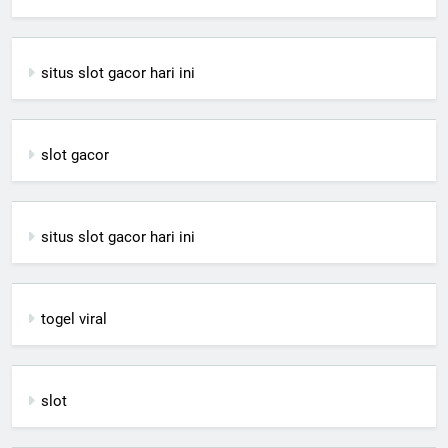
situs slot gacor hari ini
slot gacor
situs slot gacor hari ini
togel viral
slot