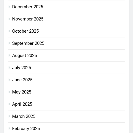
December 2025
November 2025
October 2025
September 2025
August 2025
July 2025
June 2025
May 2025
April 2025
March 2025
February 2025