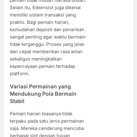
pemain tidak mudah merasa bosan.
Selain itu, Edwinslot juga dikenal
memiliki sistem transaksi yang
praktis. Bagi pemain harian,
kemudahan deposit dan penarikan
sangat penting agar waktu bermain
tidak terganggu. Proses yang jelas
dan cepat memberikan rasa aman
sekaligus meningkatkan
kepercayaan pemain terhadap
platform.
Variasi Permainan yang
Mendukung Pola Bermain
Stabil
Pemain harian biasanya tidak
terpaku pada satu jenis permainan
saja. Mereka cenderung mencoba
berbagai slot dengan tujuan