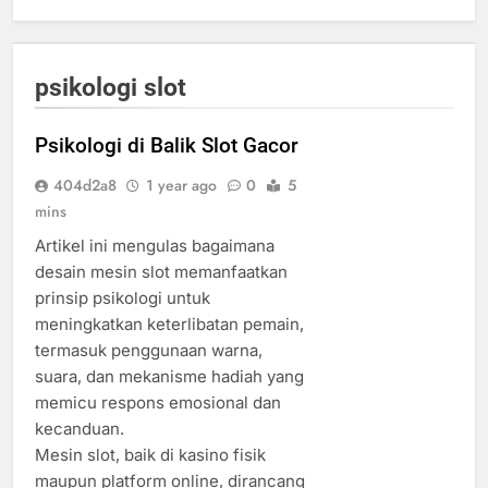
psikologi slot
Psikologi di Balik Slot Gacor
404d2a8
1 year ago
0
5
mins
Artikel ini mengulas bagaimana
desain mesin slot memanfaatkan
prinsip psikologi untuk
meningkatkan keterlibatan pemain,
termasuk penggunaan warna,
suara, dan mekanisme hadiah yang
memicu respons emosional dan
kecanduan.
Mesin slot, baik di kasino fisik
maupun platform online, dirancang