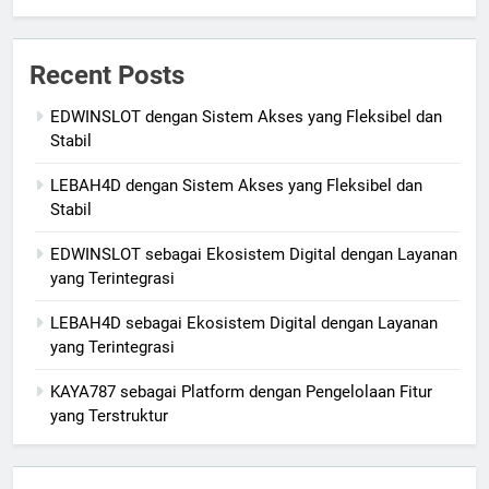
Recent Posts
EDWINSLOT dengan Sistem Akses yang Fleksibel dan
Stabil
LEBAH4D dengan Sistem Akses yang Fleksibel dan
Stabil
EDWINSLOT sebagai Ekosistem Digital dengan Layanan
yang Terintegrasi
LEBAH4D sebagai Ekosistem Digital dengan Layanan
yang Terintegrasi
KAYA787 sebagai Platform dengan Pengelolaan Fitur
yang Terstruktur