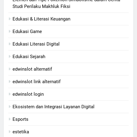
Studi Perilaku Makhluk Fiksi
Edukasi & Literasi Keuangan
Edukasi Game
Edukasi Literasi Digital
Edukasi Sejarah
edwinslot alternatif
edwinslot link alternatif
edwinslot login
Ekosistem dan Integrasi Layanan Digital
Esports
estetika