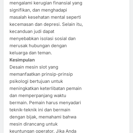
mengalami kerugian finansial yang
signifikan, dan menghadapi
masalah kesehatan mental seperti
kecemasan dan depresi. Selain itu,
kecanduan judi dapat
menyebabkan isolasi sosial dan
merusak hubungan dengan
keluarga dan teman.
Kesimpulan
Desain mesin slot yang
memanfaatkan prinsip-prinsip
psikologi bertujuan untuk
meningkatkan keterlibatan pemain
dan memperpanjang waktu
bermain. Pemain harus menyadari
teknik-teknik ini dan bermain
dengan bijak, memahami bahwa
mesin dirancang untuk
keuntungan operator. Jika Anda