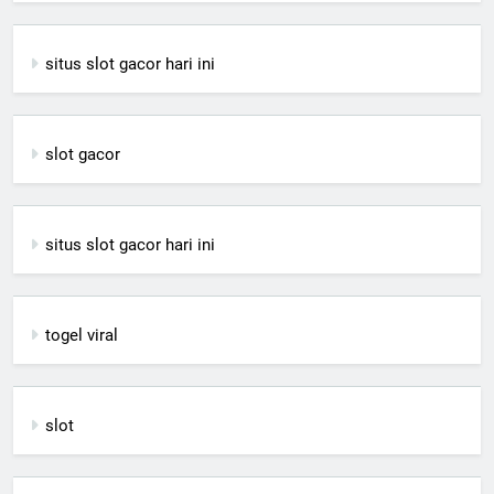
situs slot gacor hari ini
slot gacor
situs slot gacor hari ini
togel viral
slot