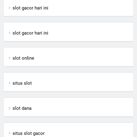
slot gacor hari ini
slot gacor hari ini
slot online
situs slot
slot dana
situs slot gacor