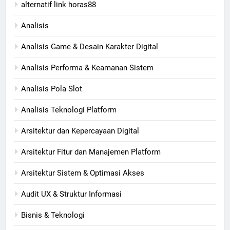
alternatif link horas88
Analisis
Analisis Game & Desain Karakter Digital
Analisis Performa & Keamanan Sistem
Analisis Pola Slot
Analisis Teknologi Platform
Arsitektur dan Kepercayaan Digital
Arsitektur Fitur dan Manajemen Platform
Arsitektur Sistem & Optimasi Akses
Audit UX & Struktur Informasi
Bisnis & Teknologi