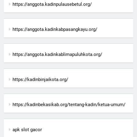
https://anggota.kadinpulausebetul.org/
https://anggota.kadinkabpasangkayu.org/
https://anggota.kadinkablimapuluhkota.org/
https://kadinbinjaikota.org/
https://kadinbekasikab.org/tentang-kadin/ketua-umum/
apk slot gacor