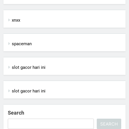
xnxx
spaceman
slot gacor hari ini
slot gacor hari ini
Search
SEARCH