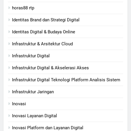
horas88 rtp
Identitas Brand dan Strategi Digital
Identitas Digital & Budaya Online
Infrastruktur & Arsitektur Cloud
Infrastruktur Digital
Infrastruktur Digital & Akselerasi Akses
Infrastruktur Digital Teknologi Platform Analisis Sistem
Infrastruktur Jaringan
Inovasi
Inovasi Layanan Digital
Inovasi Platform dan Layanan Digital