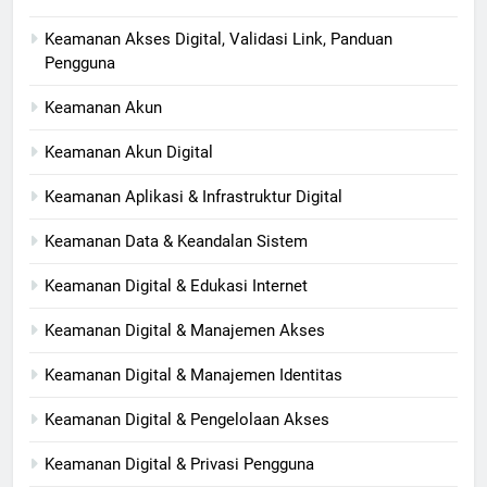
Keamanan Akses Digital, Validasi Link, Panduan
Pengguna
Keamanan Akun
Keamanan Akun Digital
Keamanan Aplikasi & Infrastruktur Digital
Keamanan Data & Keandalan Sistem
Keamanan Digital & Edukasi Internet
Keamanan Digital & Manajemen Akses
Keamanan Digital & Manajemen Identitas
Keamanan Digital & Pengelolaan Akses
Keamanan Digital & Privasi Pengguna