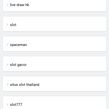
live draw hk
slot
spaceman
slot gacor
situs slot thailand
slot777