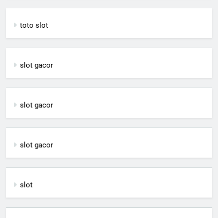
toto slot
slot gacor
slot gacor
slot gacor
slot