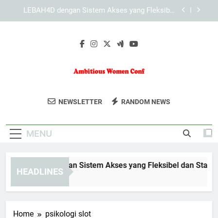
Skip
EDWINSLOT sebagai Ekosistem Digital dengan
to
Layanan yang Terintegrasi
content
LEBAH4D sebagai Ekosistem Digital dengan
Layanan yang Terintegrasi
EDWINSLOT dengan Sistem Akses yang Fleksibel
dan Stabil
LEBAH4D dengan Sistem Akses yang Fleksibel
dan Stabil
Ambitious
Bergabunglah Dalam Ambitious Women
EDWINSLOT sebagai Ekosistem Digital dengan
NEWSLETTER
RANDOM NEWS
Layanan yang Terintegrasi
Women
Conference, Sebuah Konferensi Yang
LEBAH4D sebagai Ekosistem Digital dengan
Menginspirasi Perempuan Untuk Sukses
Layanan yang Terintegrasi
Conference
MENU
Dan Berdaya.
DWINSLOT dengan Sistem Akses yang Fleksibel dan Stabil
HEADLINES
Weeks Ago
Home
psikologi slot