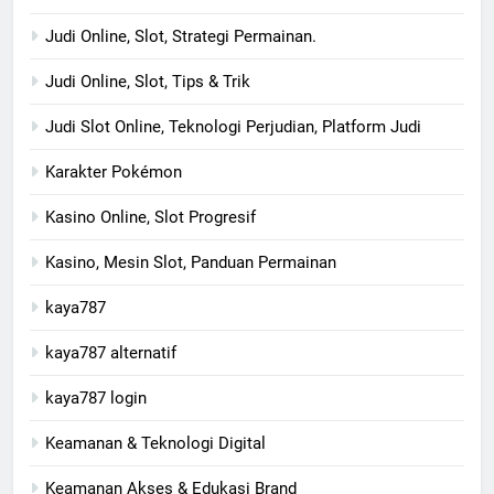
Judi Online, Slot, Strategi Permainan.
Judi Online, Slot, Tips & Trik
Judi Slot Online, Teknologi Perjudian, Platform Judi
Karakter Pokémon
Kasino Online, Slot Progresif
Kasino, Mesin Slot, Panduan Permainan
kaya787
kaya787 alternatif
kaya787 login
Keamanan & Teknologi Digital
Keamanan Akses & Edukasi Brand