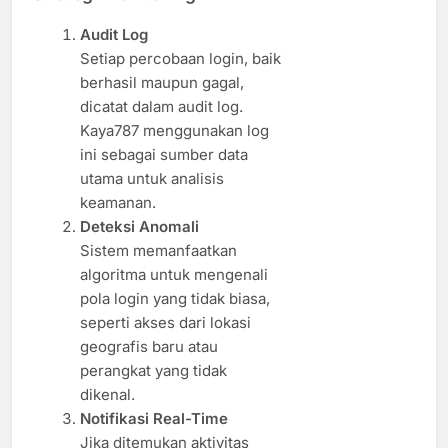
Audit Log
Setiap percobaan login, baik
berhasil maupun gagal,
dicatat dalam audit log.
Kaya787 menggunakan log
ini sebagai sumber data
utama untuk analisis
keamanan.
Deteksi Anomali
Sistem memanfaatkan
algoritma untuk mengenali
pola login yang tidak biasa,
seperti akses dari lokasi
geografis baru atau
perangkat yang tidak
dikenal.
Notifikasi Real-Time
Jika ditemukan aktivitas