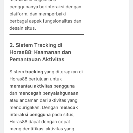
penggunanya berinteraksi dengan
platform, dan memperbaiki
berbagai aspek fungsionalitas dan
desain situs.
2. Sistem Tracking di
Horas88: Keamanan dan
Pemantauan Aktivitas
Sistem
tracking
yang diterapkan di
Horas88 bertujuan untuk
memantau aktivitas pengguna
dan
mencegah penyalahgunaan
atau ancaman dari aktivitas yang
mencurigakan. Dengan
melacak
interaksi pengguna
pada situs,
Horas88 dapat dengan cepat
mengidentifikasi aktivitas yang