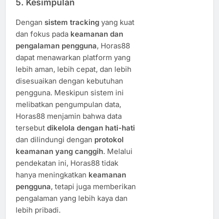
5. Kesimpulan
Dengan
sistem tracking
yang kuat
dan fokus pada
keamanan dan
pengalaman pengguna
, Horas88
dapat menawarkan platform yang
lebih aman, lebih cepat, dan lebih
disesuaikan dengan kebutuhan
pengguna. Meskipun sistem ini
melibatkan pengumpulan data,
Horas88 menjamin bahwa data
tersebut
dikelola dengan hati-hati
dan dilindungi dengan
protokol
keamanan yang canggih
. Melalui
pendekatan ini, Horas88 tidak
hanya meningkatkan
keamanan
pengguna
, tetapi juga memberikan
pengalaman yang lebih kaya dan
lebih pribadi.