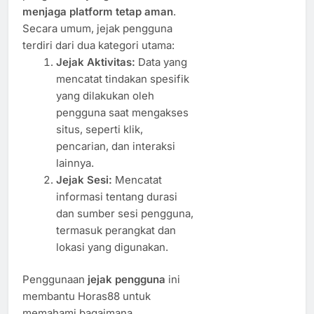
menjaga platform tetap aman
.
Secara umum, jejak pengguna
terdiri dari dua kategori utama:
Jejak Aktivitas:
Data yang
mencatat tindakan spesifik
yang dilakukan oleh
pengguna saat mengakses
situs, seperti klik,
pencarian, dan interaksi
lainnya.
Jejak Sesi:
Mencatat
informasi tentang durasi
dan sumber sesi pengguna,
termasuk perangkat dan
lokasi yang digunakan.
Penggunaan
jejak pengguna
ini
membantu Horas88 untuk
memahami bagaimana