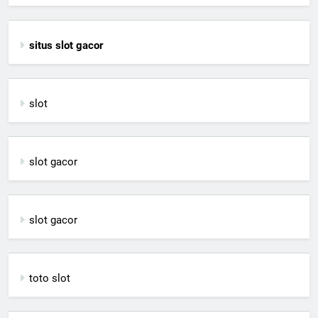
situs slot gacor
slot
slot gacor
slot gacor
toto slot