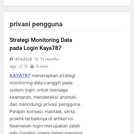
privasi pengguna
Strategi Monitoring Data
pada Login Kaya787
404d2a8
11 months
ago
0
5 mins
KAYA787
menerapkan strategi
monitoring data canggih pada
sistem login untuk menjaga
keamanan, mendeteksi anomali,
dan melindungi privasi pengguna.
Pelajari konsep, manfaat, serta
praktik terbaiknya di artikel ini.
Keamanan login merupakan salah
satu fondasi utama dalam menjaga