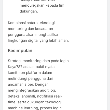
mencurigakan kepada tim
dukungan.
Kombinasi antara teknologi
monitoring dan kesadaran
pengguna akan menghasilkan
lingkungan digital yang lebih aman.
Kesimpulan
Strategi monitoring data pada login
Kaya787 adalah bukti nyata
komitmen platform dalam
melindungi pengguna dari
ancaman siber. Dengan
mengintegrasikan audit log,
deteksi anomali, notifikasi real-
time, serta dukungan teknologi
machine learning, proses login