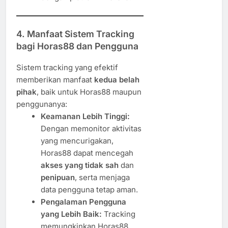
4. Manfaat Sistem Tracking
bagi Horas88 dan Pengguna
Sistem tracking yang efektif
memberikan manfaat
kedua belah
pihak
, baik untuk Horas88 maupun
penggunanya:
Keamanan Lebih Tinggi:
Dengan memonitor aktivitas
yang mencurigakan,
Horas88 dapat mencegah
akses yang tidak sah
dan
penipuan
, serta menjaga
data pengguna tetap aman.
Pengalaman Pengguna
yang Lebih Baik:
Tracking
memungkinkan Horas88