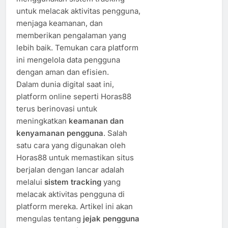
untuk melacak aktivitas pengguna,
menjaga keamanan, dan
memberikan pengalaman yang
lebih baik. Temukan cara platform
ini mengelola data pengguna
dengan aman dan efisien.
Dalam dunia digital saat ini,
platform online seperti Horas88
terus berinovasi untuk
meningkatkan
keamanan dan
kenyamanan pengguna
. Salah
satu cara yang digunakan oleh
Horas88 untuk memastikan situs
berjalan dengan lancar adalah
melalui
sistem tracking
yang
melacak aktivitas pengguna di
platform mereka. Artikel ini akan
mengulas tentang
jejak pengguna