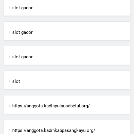
slot gacor
slot gacor
slot gacor
slot
https://anggota.kadinpulausebetul.org/
https://anggota.kadinkabpasangkayu.org/