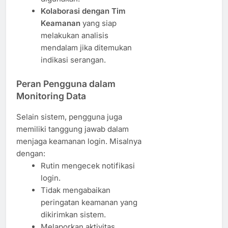
Kolaborasi dengan Tim
Keamanan
yang siap
melakukan analisis
mendalam jika ditemukan
indikasi serangan.
Peran Pengguna dalam
Monitoring Data
Selain sistem, pengguna juga
memiliki tanggung jawab dalam
menjaga keamanan login. Misalnya
dengan:
Rutin mengecek notifikasi
login.
Tidak mengabaikan
peringatan keamanan yang
dikirimkan sistem.
Melaporkan aktivitas