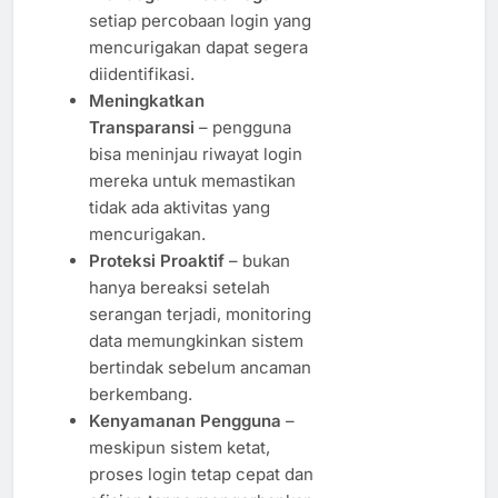
setiap percobaan login yang
mencurigakan dapat segera
diidentifikasi.
Meningkatkan
Transparansi
– pengguna
bisa meninjau riwayat login
mereka untuk memastikan
tidak ada aktivitas yang
mencurigakan.
Proteksi Proaktif
– bukan
hanya bereaksi setelah
serangan terjadi, monitoring
data memungkinkan sistem
bertindak sebelum ancaman
berkembang.
Kenyamanan Pengguna
–
meskipun sistem ketat,
proses login tetap cepat dan