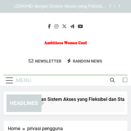
Skip
EDWINSLOT sebagai Ekosistem Digital dengan
to
Layanan yang Terintegrasi
content
LEBAH4D sebagai Ekosistem Digital dengan
Layanan yang Terintegrasi
EDWINSLOT dengan Sistem Akses yang Fleksibel
dan Stabil
LEBAH4D dengan Sistem Akses yang Fleksibel
dan Stabil
Ambitious
Bergabunglah Dalam Ambitious Women
EDWINSLOT sebagai Ekosistem Digital dengan
NEWSLETTER
RANDOM NEWS
Layanan yang Terintegrasi
Women
Conference, Sebuah Konferensi Yang
LEBAH4D sebagai Ekosistem Digital dengan
Menginspirasi Perempuan Untuk Sukses
Layanan yang Terintegrasi
Conference
MENU
Dan Berdaya.
WINSLOT dengan Sistem Akses yang Fleksibel dan Stabil
HEADLINES
Weeks Ago
Home
privasi pengguna