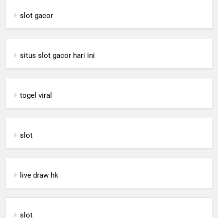
slot gacor
situs slot gacor hari ini
togel viral
slot
live draw hk
slot