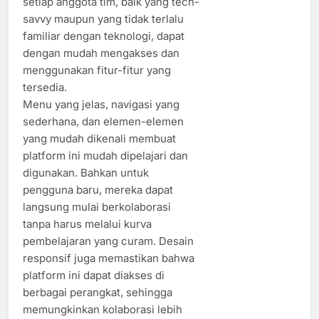
setiap anggota tim, baik yang tech-
savvy maupun yang tidak terlalu
familiar dengan teknologi, dapat
dengan mudah mengakses dan
menggunakan fitur-fitur yang
tersedia.
Menu yang jelas, navigasi yang
sederhana, dan elemen-elemen
yang mudah dikenali membuat
platform ini mudah dipelajari dan
digunakan. Bahkan untuk
pengguna baru, mereka dapat
langsung mulai berkolaborasi
tanpa harus melalui kurva
pembelajaran yang curam. Desain
responsif juga memastikan bahwa
platform ini dapat diakses di
berbagai perangkat, sehingga
memungkinkan kolaborasi lebih