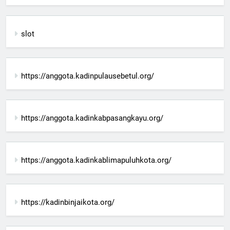
slot
https://anggota.kadinpulausebetul.org/
https://anggota.kadinkabpasangkayu.org/
https://anggota.kadinkablimapuluhkota.org/
https://kadinbinjaikota.org/