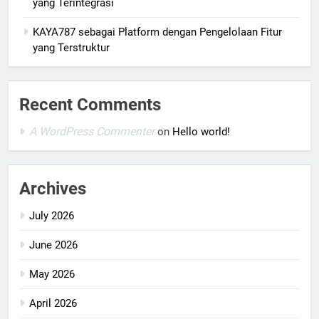
yang Terintegrasi
KAYA787 sebagai Platform dengan Pengelolaan Fitur
yang Terstruktur
Recent Comments
A WordPress Commenter
on
Hello world!
Archives
July 2026
June 2026
May 2026
April 2026