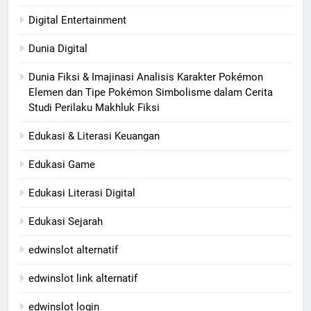
Digital Entertainment
Dunia Digital
Dunia Fiksi & Imajinasi Analisis Karakter Pokémon
Elemen dan Tipe Pokémon Simbolisme dalam Cerita
Studi Perilaku Makhluk Fiksi
Edukasi & Literasi Keuangan
Edukasi Game
Edukasi Literasi Digital
Edukasi Sejarah
edwinslot alternatif
edwinslot link alternatif
edwinslot login