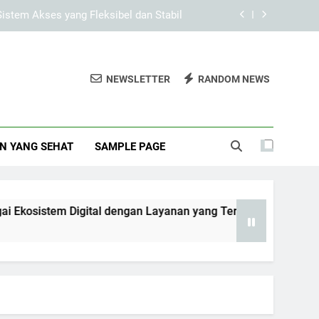
stem Akses yang Fleksibel dan Stabil
tal dengan Layanan yang Terintegrasi
tal dengan Layanan yang Terintegrasi
NEWSLETTER
RANDOM NEWS
ence
stem Akses yang Fleksibel dan Stabil
ang Menginspirasi Perempuan Untuk Sukses Dan Berdaya.
stem Akses yang Fleksibel dan Stabil
AN YANG SEHAT
SAMPLE PAGE
tal dengan Layanan yang Terintegrasi
tal dengan Layanan yang Terintegrasi
Digital dengan Layanan yang Terintegrasi
LEBAH4D seb
3 Weeks Ago