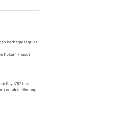
ap berbagai regulasi
im hukum khusus
api Kaya787 terus
aru untuk melindungi