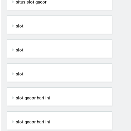
situs slot gacor
slot
slot
slot
slot gacor hari ini
slot gacor hari ini