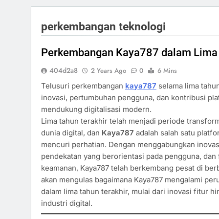
perkembangan teknologi
Perkembangan Kaya787 dalam Lima 
404d2a8
2 Years Ago
0
6 Mins
Telusuri perkembangan
kaya787
selama lima tahun 
inovasi, pertumbuhan pengguna, dan kontribusi pla
mendukung digitalisasi modern.
Lima tahun terakhir telah menjadi periode transfor
dunia digital, dan
Kaya787
adalah salah satu platfo
mencuri perhatian. Dengan menggabungkan inovasi
pendekatan yang berorientasi pada pengguna, dan
keamanan, Kaya787 telah berkembang pesat di berba
akan mengulas bagaimana Kaya787 mengalami peru
dalam lima tahun terakhir, mulai dari inovasi fitur
industri digital.