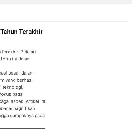
Tahun Terakhir
terakhir. Pelajari
tform ini dalam
masi besar dalam
rm yang berhasil
 teknologi,
 fokus pada
gai aspek. Artikel ini
bahan signifikan
 hingga dampaknya pada