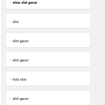
situs slot gacor
slot
slot gacor
slot gacor
toto slot
slot gacor