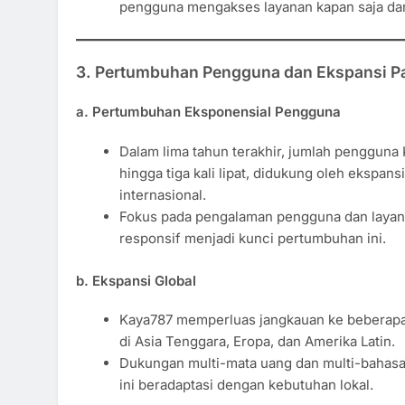
pengguna mengakses layanan kapan saja dan
3. Pertumbuhan Pengguna dan Ekspansi P
a. Pertumbuhan Eksponensial Pengguna
Dalam lima tahun terakhir, jumlah pengguna
hingga tiga kali lipat, didukung oleh ekspans
internasional.
Fokus pada pengalaman pengguna dan layan
responsif menjadi kunci pertumbuhan ini.
b. Ekspansi Global
Kaya787 memperluas jangkauan ke beberapa
di Asia Tenggara, Eropa, dan Amerika Latin.
Dukungan multi-mata uang dan multi-bahas
ini beradaptasi dengan kebutuhan lokal.