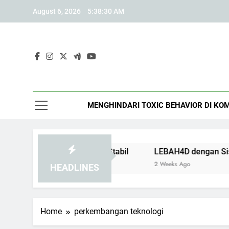
Skip
August 6, 2026
5:38:31 AM
to
content
Amb
Bergabung
MENGHINDARI TOXIC BEHAVIOR DI KO
g Fleksibel dan Stabil
LEBAH4D dengan Sistem Akses y
2 Weeks Ago
HEADLINES
Home
perkembangan teknologi