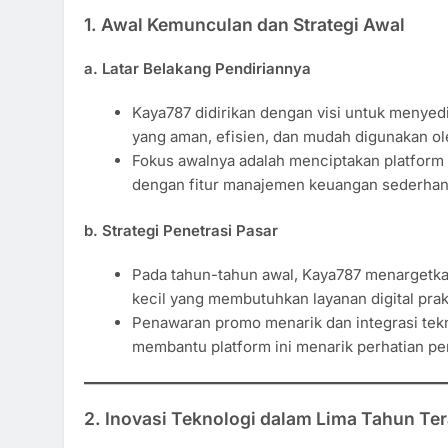
1. Awal Kemunculan dan Strategi Awal
a. Latar Belakang Pendiriannya
Kaya787 didirikan dengan visi untuk menyedia
yang aman, efisien, dan mudah digunakan ol
Fokus awalnya adalah menciptakan platform 
dengan fitur manajemen keuangan sederhan
b. Strategi Penetrasi Pasar
Pada tahun-tahun awal, Kaya787 menargetkan
kecil yang membutuhkan layanan digital prakt
Penawaran promo menarik dan integrasi tekn
membantu platform ini menarik perhatian p
2. Inovasi Teknologi dalam Lima Tahun Ter