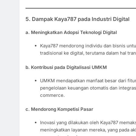
5. Dampak Kaya787 pada Industri Digital
a. Meningkatkan Adopsi Teknologi Digital
Kaya787 mendorong individu dan bisnis untu
tradisional ke digital, terutama dalam hal tr
b. Kontribusi pada Digitalisasi UMKM
UMKM mendapatkan manfaat besar dari fitur 
pengelolaan keuangan otomatis dan integras
commerce.
c. Mendorong Kompetisi Pasar
Inovasi yang dilakukan oleh Kaya787 memak
meningkatkan layanan mereka, yang pada ak