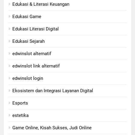
Edukasi & Literasi Keuangan
Edukasi Game
Edukasi Literasi Digital
Edukasi Sejarah
edwinslot alternatif
edwinslot link alternatif
edwinslot login
Ekosistem dan Integrasi Layanan Digital
Esports
estetika
Game Online, Kisah Sukses, Judi Online