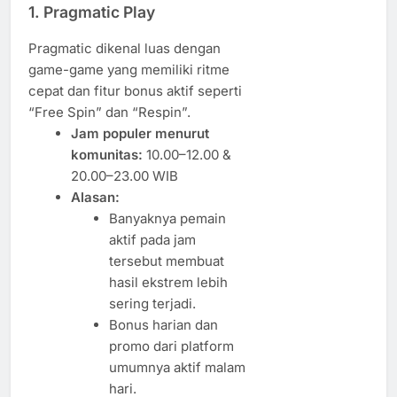
1.
Pragmatic Play
Pragmatic dikenal luas dengan
game-game yang memiliki ritme
cepat dan fitur bonus aktif seperti
“Free Spin” dan “Respin”.
Jam populer menurut
komunitas:
10.00–12.00 &
20.00–23.00 WIB
Alasan:
Banyaknya pemain
aktif pada jam
tersebut membuat
hasil ekstrem lebih
sering terjadi.
Bonus harian dan
promo dari platform
umumnya aktif malam
hari.