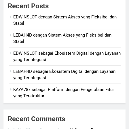
Recent Posts
EDWINSLOT dengan Sistem Akses yang Fleksibel dan
Stabil
LEBAH4D dengan Sistem Akses yang Fleksibel dan
Stabil
EDWINSLOT sebagai Ekosistem Digital dengan Layanan
yang Terintegrasi
LEBAH4D sebagai Ekosistem Digital dengan Layanan
yang Terintegrasi
KAYA787 sebagai Platform dengan Pengelolaan Fitur
yang Terstruktur
Recent Comments