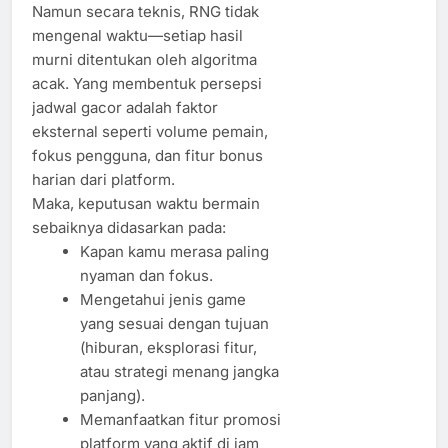
Namun secara teknis, RNG tidak
mengenal waktu—setiap hasil
murni ditentukan oleh algoritma
acak. Yang membentuk persepsi
jadwal gacor adalah faktor
eksternal seperti volume pemain,
fokus pengguna, dan fitur bonus
harian dari platform.
Maka, keputusan waktu bermain
sebaiknya didasarkan pada:
Kapan kamu merasa paling
nyaman dan fokus.
Mengetahui jenis game
yang sesuai dengan tujuan
(hiburan, eksplorasi fitur,
atau strategi menang jangka
panjang).
Memanfaatkan fitur promosi
platform yang aktif di jam