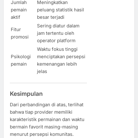
Jumlah
Meningkatkan
pemain
peluang statistik hasil
aktif
besar terjadi
Sering diatur dalam
Fitur
jam tertentu oleh
promosi
operator platform
Waktu fokus tinggi
Psikologi
menciptakan persepsi
pemain
kemenangan lebih
jelas
Kesimpulan
Dari perbandingan di atas, terlihat
bahwa tiap provider memiliki
karakteristik permainan dan waktu
bermain favorit masing-masing
menurut persepsi komunitas.