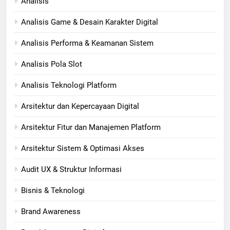
Analisis
Analisis Game & Desain Karakter Digital
Analisis Performa & Keamanan Sistem
Analisis Pola Slot
Analisis Teknologi Platform
Arsitektur dan Kepercayaan Digital
Arsitektur Fitur dan Manajemen Platform
Arsitektur Sistem & Optimasi Akses
Audit UX & Struktur Informasi
Bisnis & Teknologi
Brand Awareness