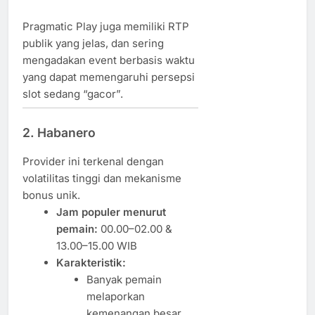
Pragmatic Play juga memiliki RTP
publik yang jelas, dan sering
mengadakan event berbasis waktu
yang dapat memengaruhi persepsi
slot sedang “gacor”.
2.
Habanero
Provider ini terkenal dengan
volatilitas tinggi dan mekanisme
bonus unik.
Jam populer menurut
pemain:
00.00–02.00 &
13.00–15.00 WIB
Karakteristik:
Banyak pemain
melaporkan
kemenangan besar