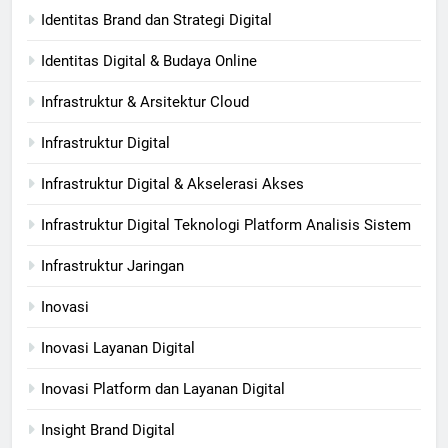
Identitas Brand dan Strategi Digital
Identitas Digital & Budaya Online
Infrastruktur & Arsitektur Cloud
Infrastruktur Digital
Infrastruktur Digital & Akselerasi Akses
Infrastruktur Digital Teknologi Platform Analisis Sistem
Infrastruktur Jaringan
Inovasi
Inovasi Layanan Digital
Inovasi Platform dan Layanan Digital
Insight Brand Digital