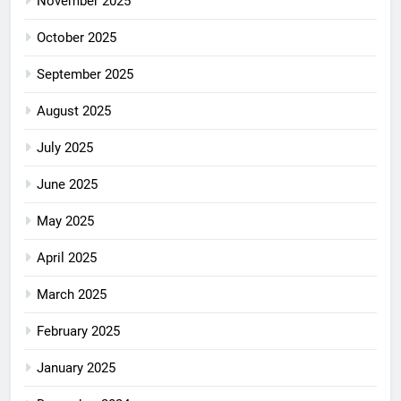
November 2025
October 2025
September 2025
August 2025
July 2025
June 2025
May 2025
April 2025
March 2025
February 2025
January 2025