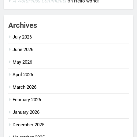
A WordPress Commenter
on
Hello world!
Archives
July 2026
June 2026
May 2026
April 2026
March 2026
February 2026
January 2026
December 2025