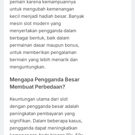
pemain karena kemampuannya
untuk mengubah kemenangan
kecil menjadi hadiah besar. Banyak
mesin slot modern yang
menyertakan pengganda dalam
berbagai bentuk, baik dalam
permainan dasar maupun bonus,
untuk memberikan pengalaman
bermain yang lebih menarik dan
menguntungkan.
Mengapa Pengganda Besar
Membuat Perbedaan?
Keuntungan utama dari slot
dengan pengganda besar adalah
peningkatan pembayaran yang
signifikan. Dalam beberapa kasus,
pengganda dapat meningkatkan