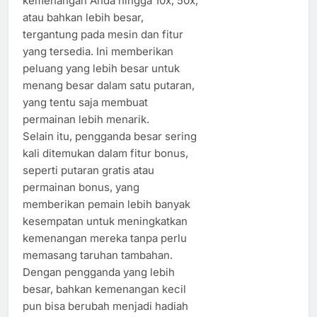
kemenangan Anda hingga 10x, 50x,
atau bahkan lebih besar,
tergantung pada mesin dan fitur
yang tersedia. Ini memberikan
peluang yang lebih besar untuk
menang besar dalam satu putaran,
yang tentu saja membuat
permainan lebih menarik.
Selain itu, pengganda besar sering
kali ditemukan dalam fitur bonus,
seperti putaran gratis atau
permainan bonus, yang
memberikan pemain lebih banyak
kesempatan untuk meningkatkan
kemenangan mereka tanpa perlu
memasang taruhan tambahan.
Dengan pengganda yang lebih
besar, bahkan kemenangan kecil
pun bisa berubah menjadi hadiah