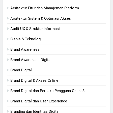
Arsitektur Fitur dan Manajemen Platform
Arsitektur Sistem & Optimasi Akses
Audit UX & Struktur Informasi
Bisnis & Teknologi
Brand Awareness
Brand Awareness Digital
Brand Digital
Brand Digital & Akses Online
Brand Digital dan Perilaku Pengguna Online3
Brand Digital dan User Experience
Branding dan Identitas Digital