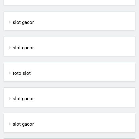
slot gacor
slot gacor
toto slot
slot gacor
slot gacor