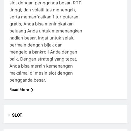
slot dengan pengganda besar, RTP
tinggi, dan volatilitas menengah,
serta memanfaatkan fitur putaran
gratis, Anda bisa meningkatkan
peluang Anda untuk memenangkan
hadiah besar. Ingat untuk selalu
bermain dengan bijak dan
mengelola bankroll Anda dengan
baik. Dengan strategi yang tepat,
Anda bisa meraih kemenangan
maksimal di mesin slot dengan
pengganda besar.
Read More
SLOT