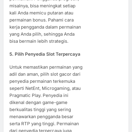
misalnya, bisa meningkat setiap
kali Anda memicu putaran atau
permainan bonus. Pahami cara
kerja pengganda dalam permainan
yang Anda pilih, sehingga Anda
bisa bermain lebih strategis.
5.
Pilih Penyedia Slot Terpercaya
Untuk memastikan permainan yang
adil dan aman, pilih slot gacor dari
penyedia permainan terkemuka
seperti NetEnt, Microgaming, atau
Pragmatic Play. Penyedia ini
dikenal dengan game-game
berkualitas tinggi yang sering
menawarkan pengganda besar
serta RTP yang tinggi. Permainan
dari penyedia terpercaya juga