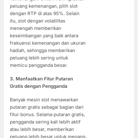
peluang kemenangan, pilih slot
dengan RTP di atas 95%. Selain
itu, slot dengan volatilitas
menengah memberikan
keseimbangan yang baik antara
frekuensi kemenangan dan ukuran
hadiah, sehingga memberikan
peluang lebih sering untuk
memicu pengganda besar.
3.
Manfaatkan Fitur Putaran
Gratis dengan Pengganda
Banyak mesin slot menawarkan
putaran gratis sebagai bagian dari
fitur bonus. Selama putaran gratis,
pengganda sering kali lebih aktif
atau lebih besar, memberikan
peluang lebih besar untuk menang.