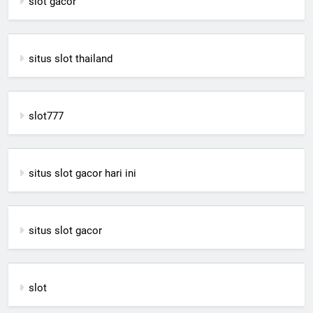
slot gacor
situs slot thailand
slot777
situs slot gacor hari ini
situs slot gacor
slot