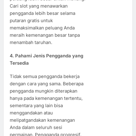
Cari slot yang menawarkan
pengganda lebih besar selama
putaran gratis untuk
memaksimalkan peluang Anda
meraih kemenangan besar tanpa
menambah taruhan.
4.
Pahami Jenis Pengganda yang
Tersedia
Tidak semua pengganda bekerja
dengan cara yang sama. Beberapa
pengganda mungkin diterapkan
hanya pada kemenangan tertentu,
sementara yang lain bisa
menggandakan atau
melipatgandakan kemenangan
Anda dalam seluruh sesi
permainan. Pengganda progresif,