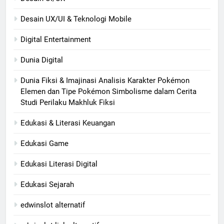
Desain UX/UI & Teknologi Mobile
Digital Entertainment
Dunia Digital
Dunia Fiksi & Imajinasi Analisis Karakter Pokémon
Elemen dan Tipe Pokémon Simbolisme dalam Cerita
Studi Perilaku Makhluk Fiksi
Edukasi & Literasi Keuangan
Edukasi Game
Edukasi Literasi Digital
Edukasi Sejarah
edwinslot alternatif