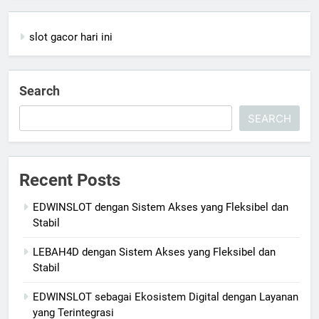
slot gacor hari ini
Search
SEARCH
Recent Posts
EDWINSLOT dengan Sistem Akses yang Fleksibel dan
Stabil
LEBAH4D dengan Sistem Akses yang Fleksibel dan
Stabil
EDWINSLOT sebagai Ekosistem Digital dengan Layanan
yang Terintegrasi