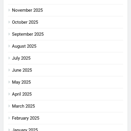
November 2025
October 2025
September 2025
August 2025
July 2025
June 2025
May 2025
April 2025
March 2025
February 2025
January 2025