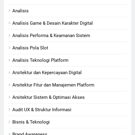
Analisis
Analisis Game & Desain Karakter Digital
Analisis Performa & Keamanan Sistem
Analisis Pola Slot
Analisis Teknologi Platform
Arsitektur dan Kepercayaan Digital
Arsitektur Fitur dan Manajemen Platform
Arsitektur Sistem & Optimasi Akses
Audit UX & Struktur Informasi
Bisnis & Teknologi
Brand Awareness