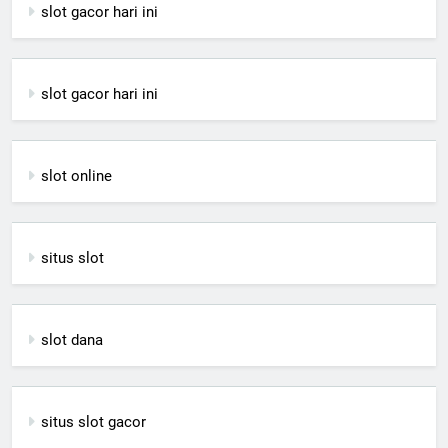
slot gacor hari ini
slot gacor hari ini
slot online
situs slot
slot dana
situs slot gacor