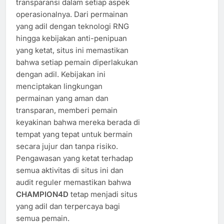
transparansi dalam setiap aspek
operasionalnya. Dari permainan
yang adil dengan teknologi RNG
hingga kebijakan anti-penipuan
yang ketat, situs ini memastikan
bahwa setiap pemain diperlakukan
dengan adil. Kebijakan ini
menciptakan lingkungan
permainan yang aman dan
transparan, memberi pemain
keyakinan bahwa mereka berada di
tempat yang tepat untuk bermain
secara jujur dan tanpa risiko.
Pengawasan yang ketat terhadap
semua aktivitas di situs ini dan
audit reguler memastikan bahwa
CHAMPION4D
tetap menjadi situs
yang adil dan terpercaya bagi
semua pemain.