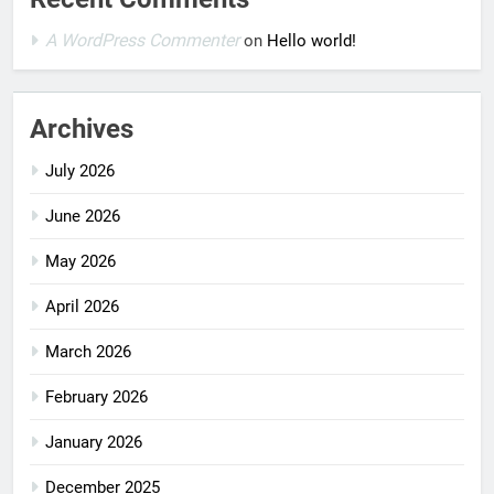
A WordPress Commenter
on
Hello world!
Archives
July 2026
June 2026
May 2026
April 2026
March 2026
February 2026
January 2026
December 2025