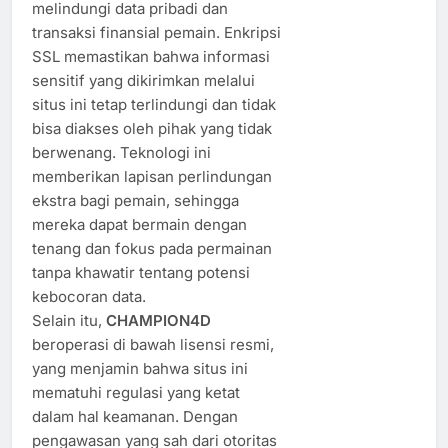
melindungi data pribadi dan
transaksi finansial pemain. Enkripsi
SSL memastikan bahwa informasi
sensitif yang dikirimkan melalui
situs ini tetap terlindungi dan tidak
bisa diakses oleh pihak yang tidak
berwenang. Teknologi ini
memberikan lapisan perlindungan
ekstra bagi pemain, sehingga
mereka dapat bermain dengan
tenang dan fokus pada permainan
tanpa khawatir tentang potensi
kebocoran data.
Selain itu,
CHAMPION4D
beroperasi di bawah lisensi resmi,
yang menjamin bahwa situs ini
mematuhi regulasi yang ketat
dalam hal keamanan. Dengan
pengawasan yang sah dari otoritas