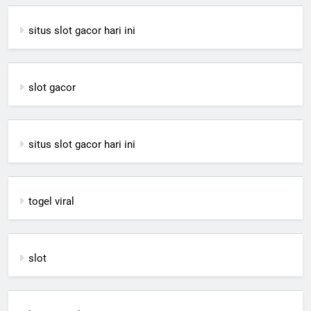
situs slot gacor hari ini
slot gacor
situs slot gacor hari ini
togel viral
slot