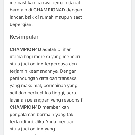
memastikan bahwa pemain dapat
bermain di
CHAMPION4D
dengan
lancar, baik di rumah maupun saat
bepergian.
Kesimpulan
CHAMPION4D
adalah pilihan
utama bagi mereka yang mencari
situs judi online terpercaya dan
terjamin keamanannya. Dengan
perlindungan data dan transaksi
yang maksimal, permainan yang
adil dan berkualitas tinggi, serta
layanan pelanggan yang responsif,
CHAMPION4D
memberikan
pengalaman bermain yang tak
tertandingi. Jika Anda mencari
situs judi online yang