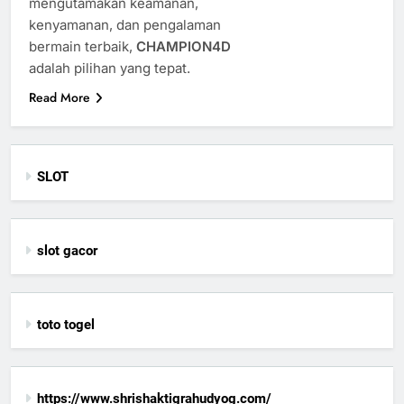
mengutamakan keamanan,
kenyamanan, dan pengalaman
bermain terbaik,
CHAMPION4D
adalah pilihan yang tepat.
Read More
SLOT
slot gacor
toto togel
https://www.shrishaktigrahudyog.com/