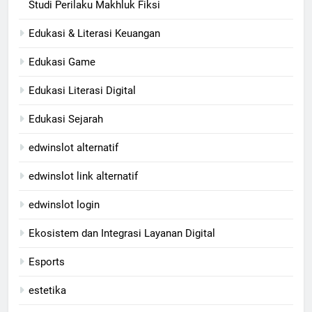
Studi Perilaku Makhluk Fiksi
Edukasi & Literasi Keuangan
Edukasi Game
Edukasi Literasi Digital
Edukasi Sejarah
edwinslot alternatif
edwinslot link alternatif
edwinslot login
Ekosistem dan Integrasi Layanan Digital
Esports
estetika