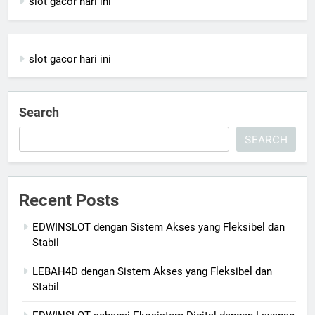
slot gacor hari ini
slot gacor hari ini
Search
SEARCH
Recent Posts
EDWINSLOT dengan Sistem Akses yang Fleksibel dan
Stabil
LEBAH4D dengan Sistem Akses yang Fleksibel dan
Stabil