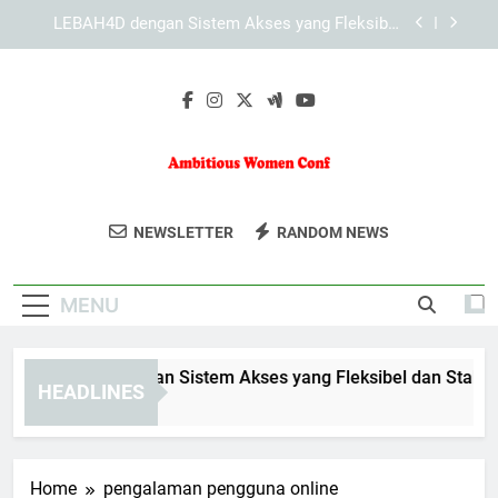
Skip
EDWINSLOT sebagai Ekosistem Digital dengan
to
Layanan yang Terintegrasi
content
LEBAH4D sebagai Ekosistem Digital dengan
Layanan yang Terintegrasi
EDWINSLOT dengan Sistem Akses yang Fleksibel
dan Stabil
LEBAH4D dengan Sistem Akses yang Fleksibel
dan Stabil
Ambitious
Bergabunglah Dalam Ambitious Women
EDWINSLOT sebagai Ekosistem Digital dengan
NEWSLETTER
RANDOM NEWS
Layanan yang Terintegrasi
Women
Conference, Sebuah Konferensi Yang
LEBAH4D sebagai Ekosistem Digital dengan
Menginspirasi Perempuan Untuk Sukses
Layanan yang Terintegrasi
Conference
MENU
Dan Berdaya.
DWINSLOT dengan Sistem Akses yang Fleksibel dan Stabil
HEADLINES
 Week Ago
Home
pengalaman pengguna online