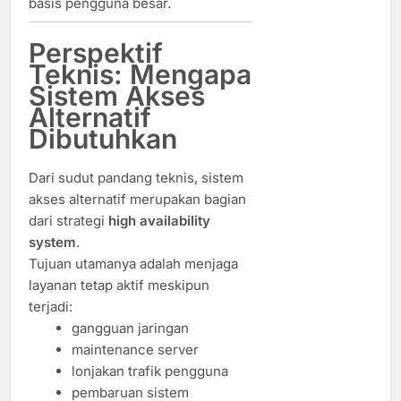
basis pengguna besar.
Perspektif
Teknis: Mengapa
Sistem Akses
Alternatif
Dibutuhkan
Dari sudut pandang teknis, sistem
akses alternatif merupakan bagian
dari strategi
high availability
system
.
Tujuan utamanya adalah menjaga
layanan tetap aktif meskipun
terjadi:
gangguan jaringan
maintenance server
lonjakan trafik pengguna
pembaruan sistem