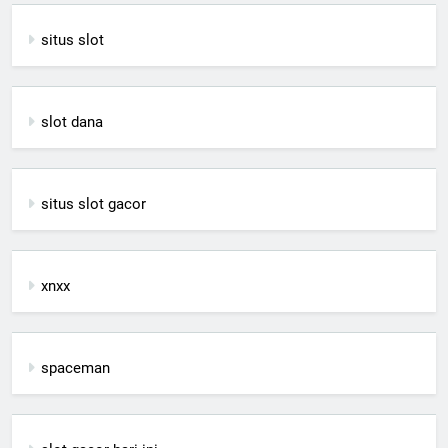
situs slot
slot dana
situs slot gacor
xnxx
spaceman