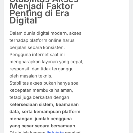
Menjadi Faktor
Penting di Era
Digital
Dalam dunia digital modern, akses
terhadap platform online harus
berjalan secara konsisten.
Pengguna internet saat ini
mengharapkan layanan yang cepat,
responsif, dan tidak terganggu
oleh masalah teknis.
Stabilitas akses bukan hanya soal
kecepatan membuka halaman,
tetapi juga berkaitan dengan
ketersediaan sistem, keamanan
data, serta kemampuan platform
menangani jumlah pengguna
yang besar secara bersamaan
.
Di sinilah konsep
link toto
menjadi