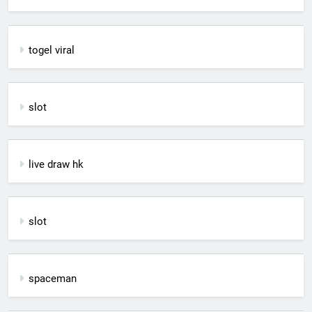
togel viral
slot
live draw hk
slot
spaceman