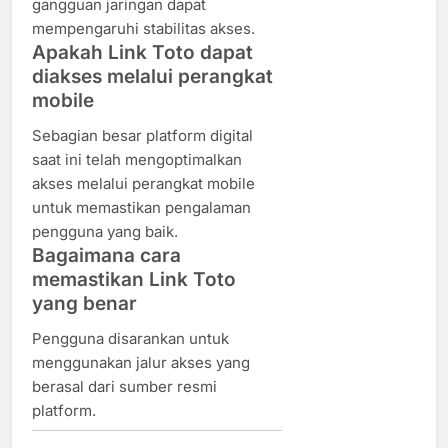
gangguan jaringan dapat
mempengaruhi stabilitas akses.
Apakah Link Toto dapat
diakses melalui perangkat
mobile
Sebagian besar platform digital
saat ini telah mengoptimalkan
akses melalui perangkat mobile
untuk memastikan pengalaman
pengguna yang baik.
Bagaimana cara
memastikan Link Toto
yang benar
Pengguna disarankan untuk
menggunakan jalur akses yang
berasal dari sumber resmi
platform.