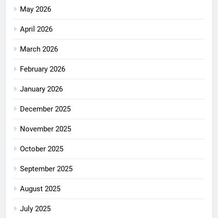
May 2026
April 2026
March 2026
February 2026
January 2026
December 2025
November 2025
October 2025
September 2025
August 2025
July 2025