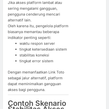
Jika akses platform lambat atau
sering mengalami gangguan,
pengguna cenderung mencari
alternatif lain.
Oleh karena itu, pengelola platform
biasanya memantau beberapa
indikator penting seperti:
waktu respon server
tingkat ketersediaan sistem
stabilitas koneksi
tingkat error sistem
Dengan memanfaatkan Link Toto
sebagai jalur alternatif, platform
dapat meminimalkan gangguan
akses bagi pengguna.
Contoh Skenario