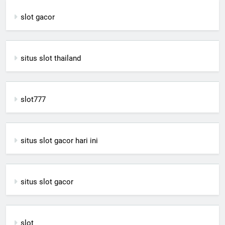
slot gacor
situs slot thailand
slot777
situs slot gacor hari ini
situs slot gacor
slot