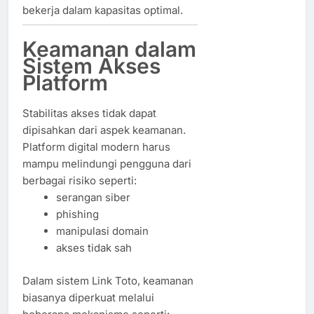
bekerja dalam kapasitas optimal.
Keamanan dalam
Sistem Akses
Platform
Stabilitas akses tidak dapat
dipisahkan dari aspek keamanan.
Platform digital modern harus
mampu melindungi pengguna dari
berbagai risiko seperti:
serangan siber
phishing
manipulasi domain
akses tidak sah
Dalam sistem Link Toto, keamanan
biasanya diperkuat melalui