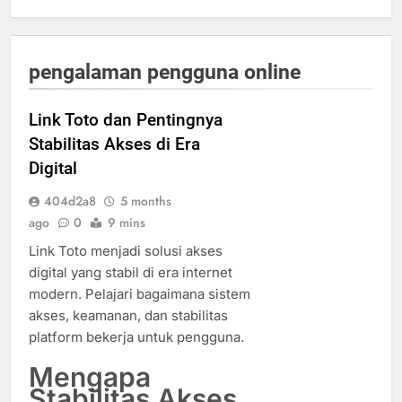
pengalaman pengguna online
Link Toto dan Pentingnya
Stabilitas Akses di Era
Digital
404d2a8
5 months
ago
0
9 mins
Link Toto menjadi solusi akses
digital yang stabil di era internet
modern. Pelajari bagaimana sistem
akses, keamanan, dan stabilitas
platform bekerja untuk pengguna.
Mengapa
Stabilitas Akses