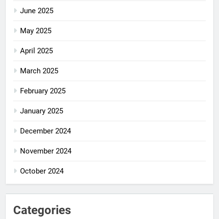
June 2025
May 2025
April 2025
March 2025
February 2025
January 2025
December 2024
November 2024
October 2024
Categories