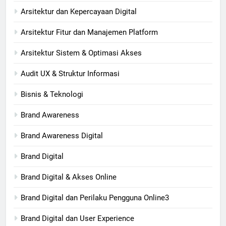
Arsitektur dan Kepercayaan Digital
Arsitektur Fitur dan Manajemen Platform
Arsitektur Sistem & Optimasi Akses
Audit UX & Struktur Informasi
Bisnis & Teknologi
Brand Awareness
Brand Awareness Digital
Brand Digital
Brand Digital & Akses Online
Brand Digital dan Perilaku Pengguna Online3
Brand Digital dan User Experience