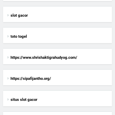
slot gacor
toto togel
https://www.shrishaktigrahudyog.com/
https://sipafijantho.org/
situs slot gacor