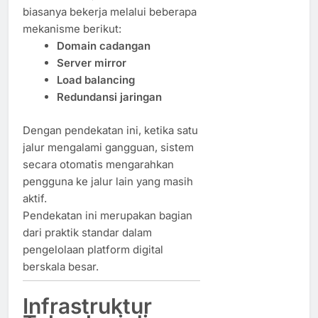
biasanya bekerja melalui beberapa
mekanisme berikut:
Domain cadangan
Server mirror
Load balancing
Redundansi jaringan
Dengan pendekatan ini, ketika satu
jalur mengalami gangguan, sistem
secara otomatis mengarahkan
pengguna ke jalur lain yang masih
aktif.
Pendekatan ini merupakan bagian
dari praktik standar dalam
pengelolaan platform digital
berskala besar.
Infrastruktur