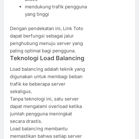
mendukung trafik pengguna
yang tinggi
Dengan pendekatan ini, Link Toto
dapat berfungsi sebagai jalur
penghubung menuju server yang
paling optimal bagi pengguna.
Teknologi Load Balancing
Load balancing adalah teknik yang
digunakan untuk membagi beban
trafik ke beberapa server
sekaligus.
Tanpa teknologi ini, satu server
dapat mengalami overload ketika
jumlah pengguna meningkat
secara drastis.
Load balancing membantu
memastikan bahwa setiap server