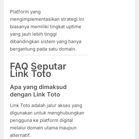
Platform yang
mengimplementasikan strategi ini
biasanya memiliki tingkat uptime
yang jauh lebih tinggi
dibandingkan sistem yang hanya
bergantung pada satu domain.
FAQ Seputar
Link Toto
Apa yang dimaksud
dengan Link Toto
Link Toto adalah jalur akses yang
digunakan untuk menghubungkan
pengguna ke platform digital
melalui domain utama maupun
alternatif.