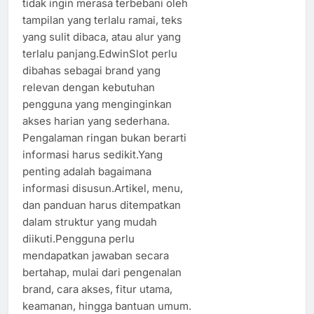
tidak ingin merasa terbebani oleh
tampilan yang terlalu ramai, teks
yang sulit dibaca, atau alur yang
terlalu panjang.EdwinSlot perlu
dibahas sebagai brand yang
relevan dengan kebutuhan
pengguna yang menginginkan
akses harian yang sederhana.
Pengalaman ringan bukan berarti
informasi harus sedikit.Yang
penting adalah bagaimana
informasi disusun.Artikel, menu,
dan panduan harus ditempatkan
dalam struktur yang mudah
diikuti.Pengguna perlu
mendapatkan jawaban secara
bertahap, mulai dari pengenalan
brand, cara akses, fitur utama,
keamanan, hingga bantuan umum.