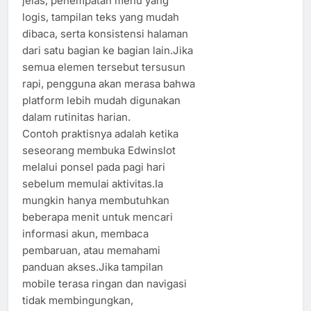
jelas, penempatan menu yang
logis, tampilan teks yang mudah
dibaca, serta konsistensi halaman
dari satu bagian ke bagian lain.Jika
semua elemen tersebut tersusun
rapi, pengguna akan merasa bahwa
platform lebih mudah digunakan
dalam rutinitas harian.
Contoh praktisnya adalah ketika
seseorang membuka Edwinslot
melalui ponsel pada pagi hari
sebelum memulai aktivitas.Ia
mungkin hanya membutuhkan
beberapa menit untuk mencari
informasi akun, membaca
pembaruan, atau memahami
panduan akses.Jika tampilan
mobile terasa ringan dan navigasi
tidak membingungkan,