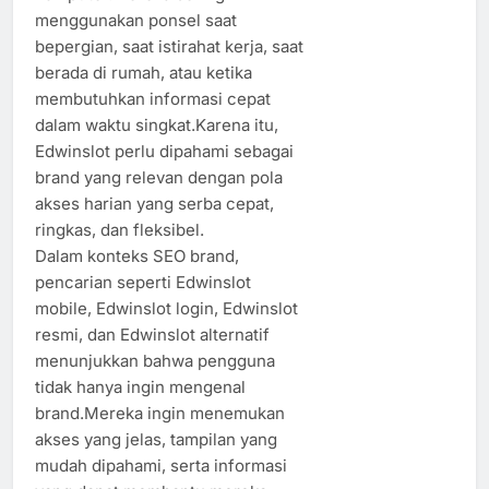
menggunakan ponsel saat
bepergian, saat istirahat kerja, saat
berada di rumah, atau ketika
membutuhkan informasi cepat
dalam waktu singkat.Karena itu,
Edwinslot perlu dipahami sebagai
brand yang relevan dengan pola
akses harian yang serba cepat,
ringkas, dan fleksibel.
Dalam konteks SEO brand,
pencarian seperti Edwinslot
mobile, Edwinslot login, Edwinslot
resmi, dan Edwinslot alternatif
menunjukkan bahwa pengguna
tidak hanya ingin mengenal
brand.Mereka ingin menemukan
akses yang jelas, tampilan yang
mudah dipahami, serta informasi