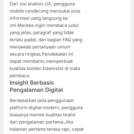
Dari sisi analisis UX, pengguna
mobile cenderung menyukai pola
informasi yang langsung ke
inti.Mereka ingin membaca judul
yang jelas, paragraf yang tidak
terlalu padat, dan bagian FAQ yang
menjawab pertanyaan umum
secara ringkas.Pendekatan ini
dapat membantu memperkuat
kualitas konten Edwinslot di mata
pembaca.
Insight Berbasis
Pengalaman Digital
Berdasarkan pola penggunaan
platform digital modern, pengguna
biasanya menilai kualitas brand
dari pengalaman pertama.Jika
halaman pertama terasa rapi, cepat