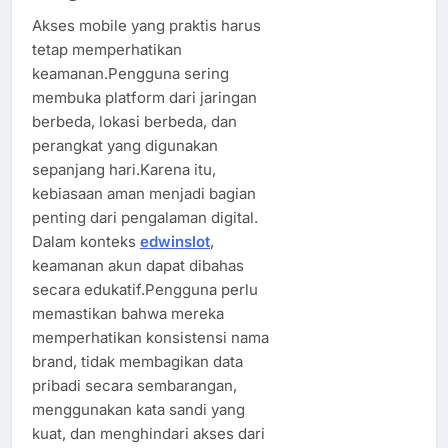
Akses mobile yang praktis harus
tetap memperhatikan
keamanan.Pengguna sering
membuka platform dari jaringan
berbeda, lokasi berbeda, dan
perangkat yang digunakan
sepanjang hari.Karena itu,
kebiasaan aman menjadi bagian
penting dari pengalaman digital.
Dalam konteks
edwinslot
,
keamanan akun dapat dibahas
secara edukatif.Pengguna perlu
memastikan bahwa mereka
memperhatikan konsistensi nama
brand, tidak membagikan data
pribadi secara sembarangan,
menggunakan kata sandi yang
kuat, dan menghindari akses dari