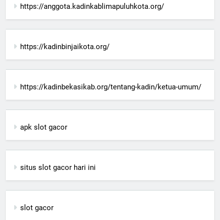
https://anggota.kadinkablimapuluhkota.org/
https://kadinbinjaikota.org/
https://kadinbekasikab.org/tentang-kadin/ketua-umum/
apk slot gacor
situs slot gacor hari ini
slot gacor