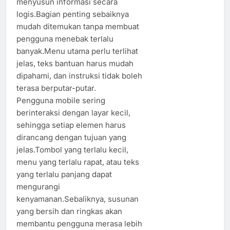
menyusun informasi secara
logis.Bagian penting sebaiknya
mudah ditemukan tanpa membuat
pengguna menebak terlalu
banyak.Menu utama perlu terlihat
jelas, teks bantuan harus mudah
dipahami, dan instruksi tidak boleh
terasa berputar-putar.
Pengguna mobile sering
berinteraksi dengan layar kecil,
sehingga setiap elemen harus
dirancang dengan tujuan yang
jelas.Tombol yang terlalu kecil,
menu yang terlalu rapat, atau teks
yang terlalu panjang dapat
mengurangi
kenyamanan.Sebaliknya, susunan
yang bersih dan ringkas akan
membantu pengguna merasa lebih