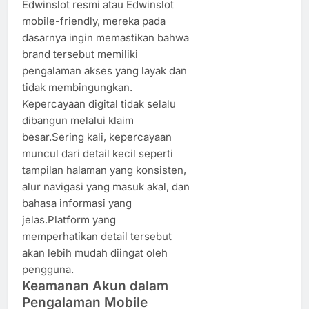
Edwinslot resmi atau Edwinslot
mobile-friendly, mereka pada
dasarnya ingin memastikan bahwa
brand tersebut memiliki
pengalaman akses yang layak dan
tidak membingungkan.
Kepercayaan digital tidak selalu
dibangun melalui klaim
besar.Sering kali, kepercayaan
muncul dari detail kecil seperti
tampilan halaman yang konsisten,
alur navigasi yang masuk akal, dan
bahasa informasi yang
jelas.Platform yang
memperhatikan detail tersebut
akan lebih mudah diingat oleh
pengguna.
Keamanan Akun dalam
Pengalaman Mobile