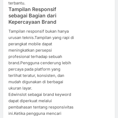
terbantu.
Tampilan Responsif
sebagai Bagian dari
Kepercayaan Brand
Tampilan responsif bukan hanya
urusan teknis.Tampilan yang rapi di
perangkat mobile dapat
meningkatkan persepsi
profesional terhadap sebuah
brand.Pengguna cenderung lebih
percaya pada platform yang
terlihat teratur, konsisten, dan
mudah digunakan di berbagai
ukuran layar.
Edwinslot sebagai brand keyword
dapat diperkuat melalui
pembahasan tentang responsivitas
ini.Ketika pengguna mencari