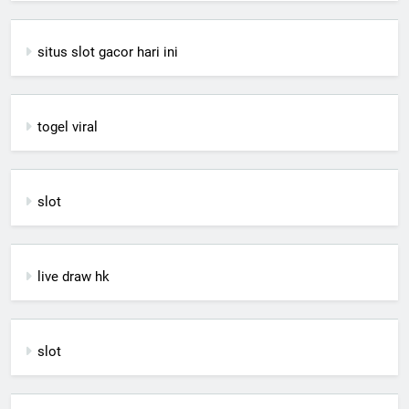
situs slot gacor hari ini
togel viral
slot
live draw hk
slot