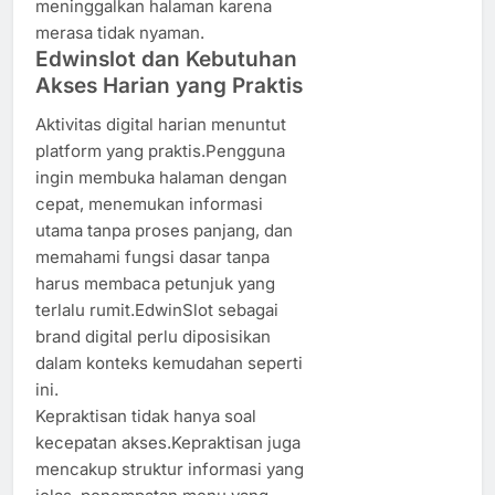
meninggalkan halaman karena
merasa tidak nyaman.
Edwinslot dan Kebutuhan
Akses Harian yang Praktis
Aktivitas digital harian menuntut
platform yang praktis.Pengguna
ingin membuka halaman dengan
cepat, menemukan informasi
utama tanpa proses panjang, dan
memahami fungsi dasar tanpa
harus membaca petunjuk yang
terlalu rumit.EdwinSlot sebagai
brand digital perlu diposisikan
dalam konteks kemudahan seperti
ini.
Kepraktisan tidak hanya soal
kecepatan akses.Kepraktisan juga
mencakup struktur informasi yang