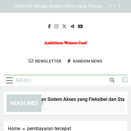
Skip
EDWINSLOT sebagai Ekosistem Digital dengan
to
Layanan yang Terintegrasi
content
LEBAH4D sebagai Ekosistem Digital dengan
Layanan yang Terintegrasi
EDWINSLOT dengan Sistem Akses yang Fleksibel
dan Stabil
LEBAH4D dengan Sistem Akses yang Fleksibel
dan Stabil
Ambitious
Bergabunglah Dalam Ambitious Women
EDWINSLOT sebagai Ekosistem Digital dengan
NEWSLETTER
RANDOM NEWS
Layanan yang Terintegrasi
Women
Conference, Sebuah Konferensi Yang
LEBAH4D sebagai Ekosistem Digital dengan
Menginspirasi Perempuan Untuk Sukses
Layanan yang Terintegrasi
Conference
MENU
Dan Berdaya.
DWINSLOT dengan Sistem Akses yang Fleksibel dan Stabil
HEADLINES
Weeks Ago
Home
pembayaran tercepat