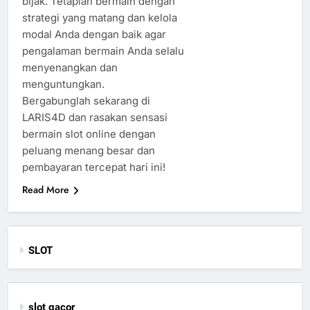
bijak. Tetaplah bermain dengan
strategi yang matang dan kelola
modal Anda dengan baik agar
pengalaman bermain Anda selalu
menyenangkan dan
menguntungkan.
Bergabunglah sekarang di
LARIS4D dan rasakan sensasi
bermain slot online dengan
peluang menang besar dan
pembayaran tercepat hari ini!
Read More
SLOT
slot gacor