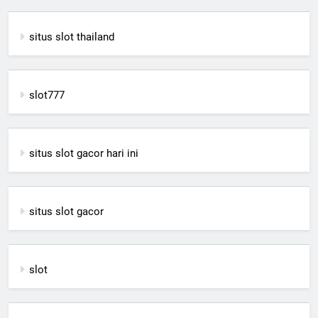
situs slot thailand
slot777
situs slot gacor hari ini
situs slot gacor
slot