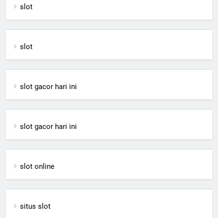
slot
slot
slot gacor hari ini
slot gacor hari ini
slot online
situs slot