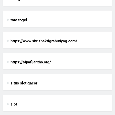
toto togel
https://www.shrishaktigrahudyog.com/
https://sipafijantho.org/
situs slot gacor
slot