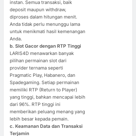
instan. Semua transaksi, baik
deposit maupun withdraw,
diproses dalam hitungan menit.
Anda tidak perlu menunggu lama
untuk menikmati hasil kemenangan
Anda.
b. Slot Gacor dengan RTP Tinggi
LARIS4D menawarkan banyak
pilihan permainan slot dari
provider ternama seperti
Pragmatic Play, Habanero, dan
Spadegaming. Setiap permainan
memiliki RTP (Return to Player)
yang tinggi, bahkan mencapai lebih
dari 96%. RTP tinggi ini
memberikan peluang menang yang
lebih besar kepada pemain.
c. Keamanan Data dan Transaksi
Terjamin