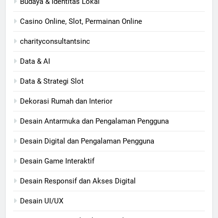
Budaya & Identitas Lokal
Casino Online, Slot, Permainan Online
charityconsultantsinc
Data & AI
Data & Strategi Slot
Dekorasi Rumah dan Interior
Desain Antarmuka dan Pengalaman Pengguna
Desain Digital dan Pengalaman Pengguna
Desain Game Interaktif
Desain Responsif dan Akses Digital
Desain UI/UX