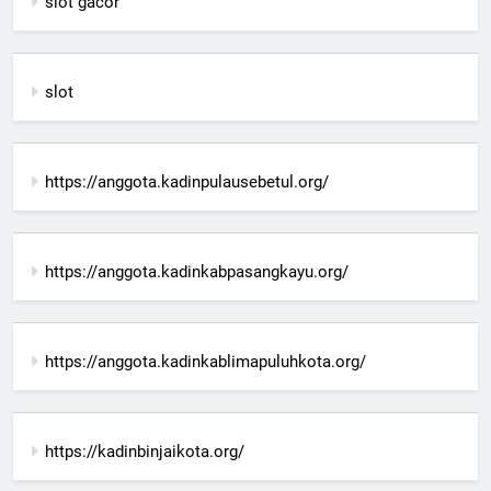
slot gacor
slot
https://anggota.kadinpulausebetul.org/
https://anggota.kadinkabpasangkayu.org/
https://anggota.kadinkablimapuluhkota.org/
https://kadinbinjaikota.org/