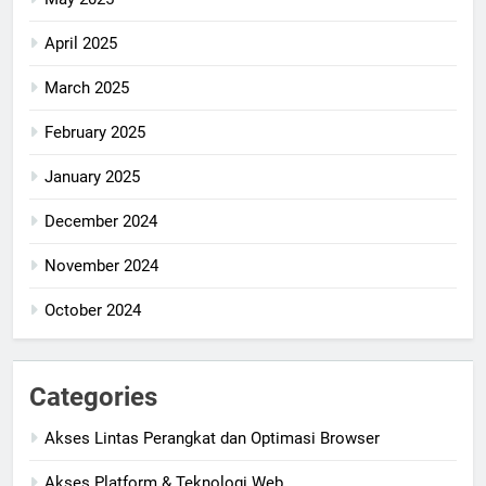
April 2025
March 2025
February 2025
January 2025
December 2024
November 2024
October 2024
Categories
Akses Lintas Perangkat dan Optimasi Browser
Akses Platform & Teknologi Web