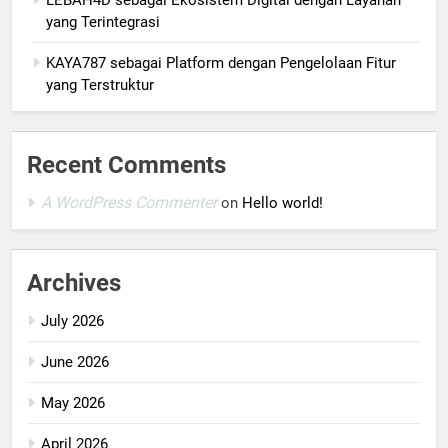
yang Terintegrasi
KAYA787 sebagai Platform dengan Pengelolaan Fitur
yang Terstruktur
Recent Comments
A WordPress Commenter
on
Hello world!
Archives
July 2026
June 2026
May 2026
April 2026