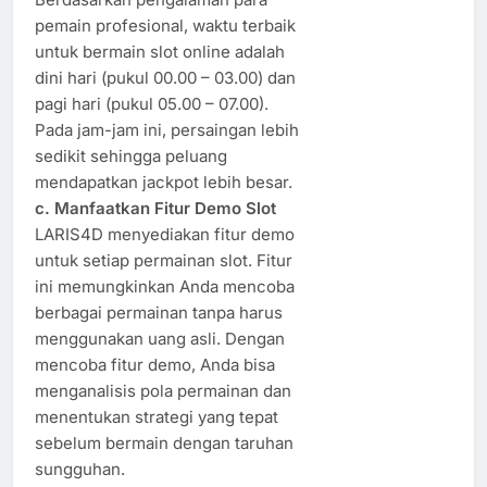
pemain profesional, waktu terbaik
untuk bermain slot online adalah
dini hari (pukul 00.00 – 03.00) dan
pagi hari (pukul 05.00 – 07.00).
Pada jam-jam ini, persaingan lebih
sedikit sehingga peluang
mendapatkan jackpot lebih besar.
c. Manfaatkan Fitur Demo Slot
LARIS4D menyediakan fitur demo
untuk setiap permainan slot. Fitur
ini memungkinkan Anda mencoba
berbagai permainan tanpa harus
menggunakan uang asli. Dengan
mencoba fitur demo, Anda bisa
menganalisis pola permainan dan
menentukan strategi yang tepat
sebelum bermain dengan taruhan
sungguhan.