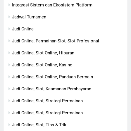
Integrasi Sistem dan Ekosistem Platform
Jadwal Turnamen
Judi Online
Judi Online, Permainan Slot, Slot Profesional
Judi Online, Slot Online, Hiburan
Judi Online, Slot Online, Kasino
Judi Online, Slot Online, Panduan Bermain
Judi Online, Slot, Keamanan Pembayaran
Judi Online, Slot, Strategi Permainan
Judi Online, Slot, Strategi Permainan.
Judi Online, Slot, Tips & Trik