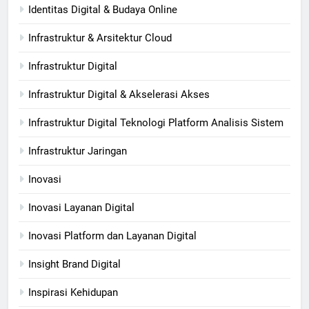
Identitas Digital & Budaya Online
Infrastruktur & Arsitektur Cloud
Infrastruktur Digital
Infrastruktur Digital & Akselerasi Akses
Infrastruktur Digital Teknologi Platform Analisis Sistem
Infrastruktur Jaringan
Inovasi
Inovasi Layanan Digital
Inovasi Platform dan Layanan Digital
Insight Brand Digital
Inspirasi Kehidupan