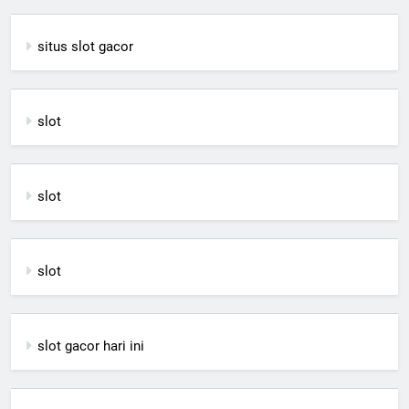
situs slot gacor
slot
slot
slot
slot gacor hari ini