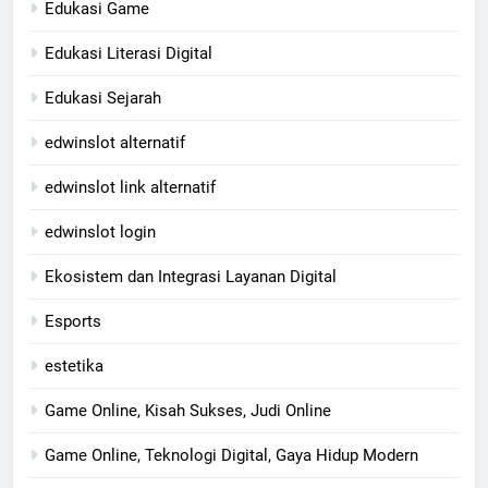
Edukasi Game
Edukasi Literasi Digital
Edukasi Sejarah
edwinslot alternatif
edwinslot link alternatif
edwinslot login
Ekosistem dan Integrasi Layanan Digital
Esports
estetika
Game Online, Kisah Sukses, Judi Online
Game Online, Teknologi Digital, Gaya Hidup Modern