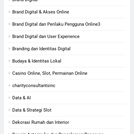
Brand Digital & Akses Online
Brand Digital dan Perilaku Pengguna Online3
Brand Digital dan User Experience
Branding dan Identitas Digital
Budaya & Identitas Lokal
Casino Online, Slot, Permainan Online
charityconsultantsinc
Data & AI
Data & Strategi Slot
Dekorasi Rumah dan Interior