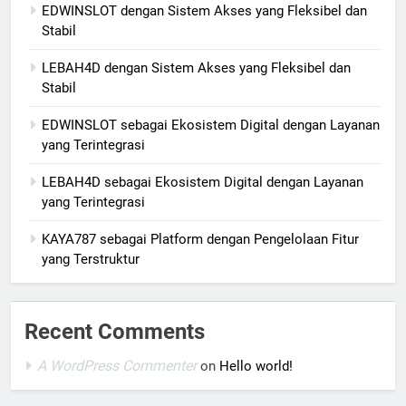
EDWINSLOT dengan Sistem Akses yang Fleksibel dan
Stabil
LEBAH4D dengan Sistem Akses yang Fleksibel dan
Stabil
EDWINSLOT sebagai Ekosistem Digital dengan Layanan
yang Terintegrasi
LEBAH4D sebagai Ekosistem Digital dengan Layanan
yang Terintegrasi
KAYA787 sebagai Platform dengan Pengelolaan Fitur
yang Terstruktur
Recent Comments
A WordPress Commenter
on
Hello world!