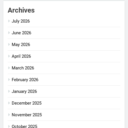
Archives
July 2026
June 2026
May 2026
April 2026
March 2026
February 2026
January 2026
December 2025
November 2025
October 2025