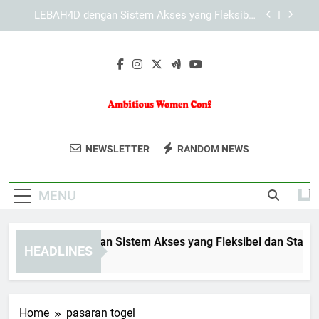
Skip
EDWINSLOT sebagai Ekosistem Digital dengan
to
Layanan yang Terintegrasi
content
LEBAH4D sebagai Ekosistem Digital dengan
Layanan yang Terintegrasi
EDWINSLOT dengan Sistem Akses yang Fleksibel
dan Stabil
LEBAH4D dengan Sistem Akses yang Fleksibel
dan Stabil
Ambitious
Bergabunglah Dalam Ambitious Women
EDWINSLOT sebagai Ekosistem Digital dengan
NEWSLETTER
RANDOM NEWS
Layanan yang Terintegrasi
Women
Conference, Sebuah Konferensi Yang
LEBAH4D sebagai Ekosistem Digital dengan
Menginspirasi Perempuan Untuk Sukses
Layanan yang Terintegrasi
Conference
MENU
Dan Berdaya.
DWINSLOT dengan Sistem Akses yang Fleksibel dan Stabil
HEADLINES
Weeks Ago
Home
pasaran togel