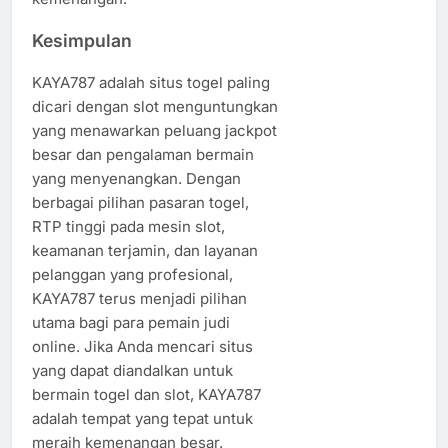
Kesimpulan
KAYA787 adalah situs togel paling
dicari dengan slot menguntungkan
yang menawarkan peluang jackpot
besar dan pengalaman bermain
yang menyenangkan. Dengan
berbagai pilihan pasaran togel,
RTP tinggi pada mesin slot,
keamanan terjamin, dan layanan
pelanggan yang profesional,
KAYA787 terus menjadi pilihan
utama bagi para pemain judi
online. Jika Anda mencari situs
yang dapat diandalkan untuk
bermain togel dan slot, KAYA787
adalah tempat yang tepat untuk
meraih kemenangan besar.