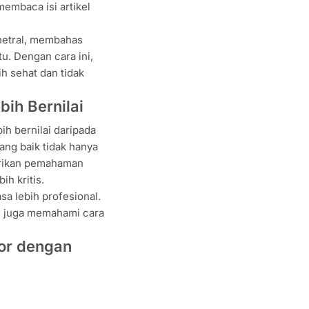
embaca isi artikel
 netral, membahas
u. Dengan cara ini,
 sehat dan tidak
bih Bernilai
ih bernilai daripada
ang baik tidak hanya
erikan pemahaman
h kritis.
a lebih profesional.
i juga memahami cara
or dengan