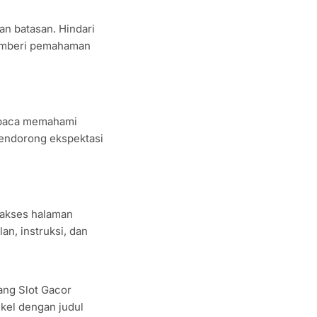
an batasan. Hindari
memberi pemahaman
mbaca memahami
mendorong ekspektasi
gakses halaman
an, instruksi, dan
ang Slot Gacor
kel dengan judul