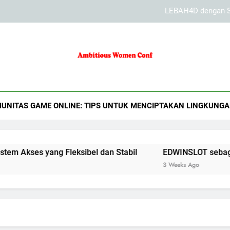
LEBAH4D dengan Si
EDWINSLOT sebagai Ekosistem Digi
LEBAH4D sebagai Ekosistem Digi
itious Women Confer
EDWINSLOT dengan Si
lah Dalam Ambitious Women Conference, Sebuah Konferensi Y
LEBAH4D dengan Si
MUNITAS GAME ONLINE: TIPS UNTUK MENCIPTAKAN LINGKUNG
EDWINSLOT sebagai Ekosistem Digi
LEBAH4D sebagai Ekosistem Digi
ng Fleksibel dan Stabil
EDWINSLOT sebagai Ekosistem 
3 Weeks Ago