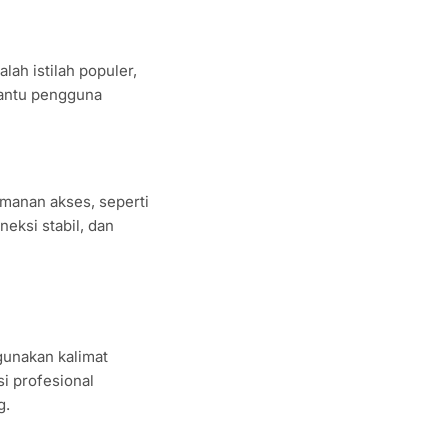
ah istilah populer,
antu pengguna
manan akses, seperti
eksi stabil, dan
ggunakan kalimat
si profesional
g.