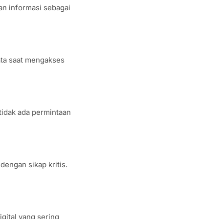
kan informasi sebagai
ta saat mengakses
 tidak ada permintaan
dengan sikap kritis.
igital yang sering