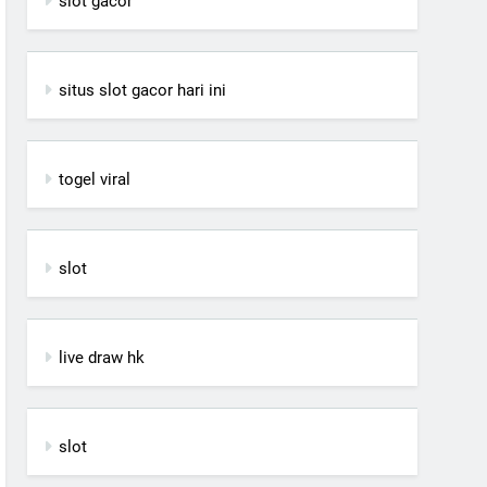
slot gacor
situs slot gacor hari ini
togel viral
slot
live draw hk
slot