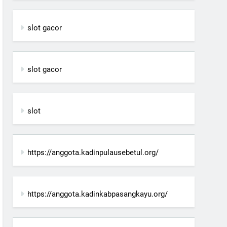
slot gacor
slot gacor
slot
https://anggota.kadinpulausebetul.org/
https://anggota.kadinkabpasangkayu.org/