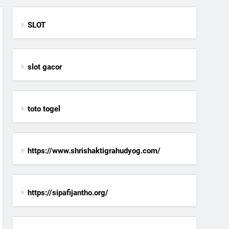
SLOT
slot gacor
toto togel
https://www.shrishaktigrahudyog.com/
https://sipafijantho.org/