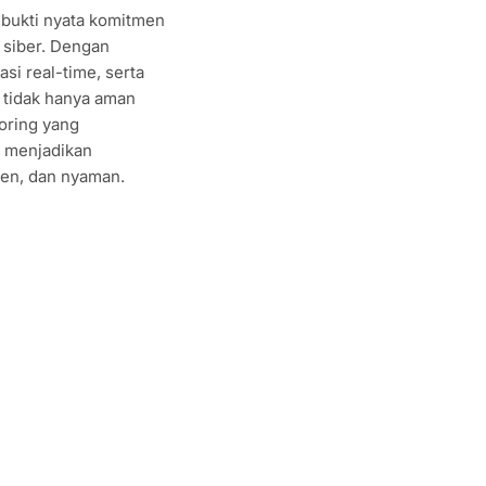
 bukti nyata komitmen
 siber. Dengan
asi real-time, serta
 tidak hanya aman
toring yang
, menjadikan
ien, dan nyaman.