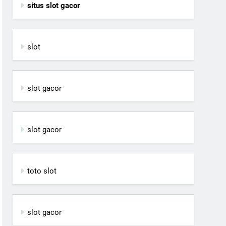
situs slot gacor
slot
slot gacor
slot gacor
toto slot
slot gacor