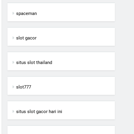
spaceman
slot gacor
situs slot thailand
slot777
situs slot gacor hari ini