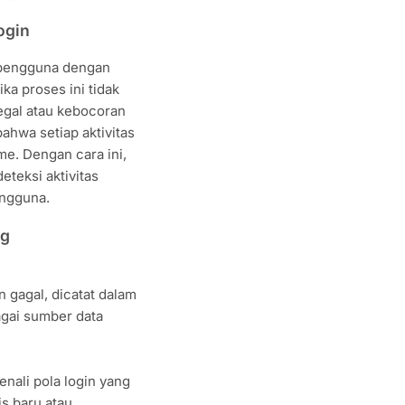
ogin
 pengguna dengan
ika proses ini tidak
legal atau kebocoran
ahwa setiap aktivitas
ime. Dengan cara ini,
teksi aktivitas
ngguna.
ng
 gagal, dicatat dalam
agai sumber data
nali pola login yang
is baru atau