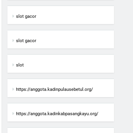
slot gacor
slot gacor
slot
https://anggota.kadinpulausebetul.org/
https://anggota.kadinkabpasangkayu.org/