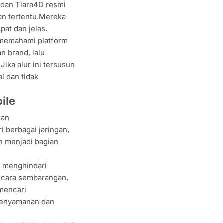
n dan Tiara4D resmi
n tertentu.Mereka
at dan jelas.
 memahami platform
n brand, lalu
ka alur ini tersusun
l dan tidak
ile
kan
 berbagai jaringan,
an menjadi bagian
, menghindari
secara sembarangan,
mencari
 kenyamanan dan