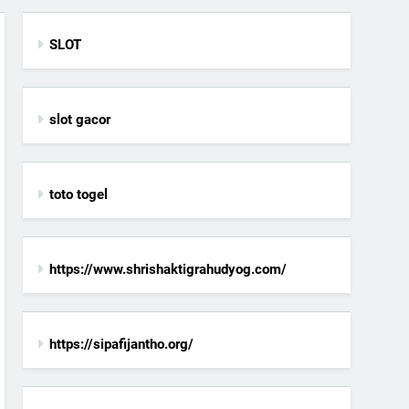
SLOT
slot gacor
toto togel
https://www.shrishaktigrahudyog.com/
https://sipafijantho.org/