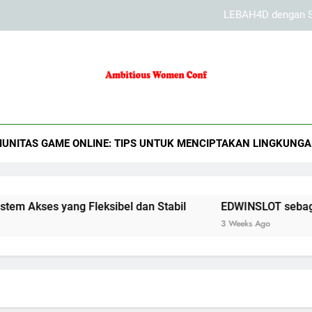
LEBAH4D dengan Si
EDWINSLOT sebagai Ekosistem Digi
LEBAH4D sebagai Ekosistem Digi
itious Women Confer
EDWINSLOT dengan Si
lah Dalam Ambitious Women Conference, Sebuah Konferensi Y
LEBAH4D dengan Si
MUNITAS GAME ONLINE: TIPS UNTUK MENCIPTAKAN LINGKUNG
EDWINSLOT sebagai Ekosistem Digi
LEBAH4D sebagai Ekosistem Digi
ang Fleksibel dan Stabil
EDWINSLOT sebagai Ekosistem 
3 Weeks Ago