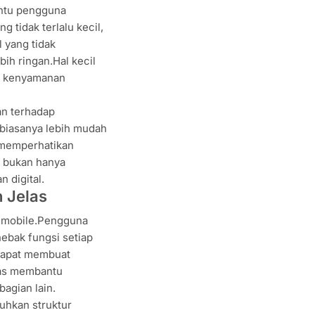
antu pengguna
 tidak terlalu kecil,
l yang tidak
bih ringan.Hal kecil
hi kenyamanan
an terhadap
t biasanya lebih mudah
 memperhatikan
f bukan hanya
n digital.
 Jelas
n mobile.Pengguna
ebak fungsi setiap
 dapat membuat
kas membantu
bagian lain.
uhkan struktur