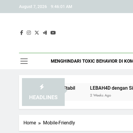
Skip
August 7, 2026
9:46:02 AM
to
content
Amb
Bergabung
MENGHINDARI TOXIC BEHAVIOR DI KO
g Fleksibel dan Stabil
LEBAH4D dengan Sistem Akses y
2 Weeks Ago
HEADLINES
Home
Mobile-Friendly