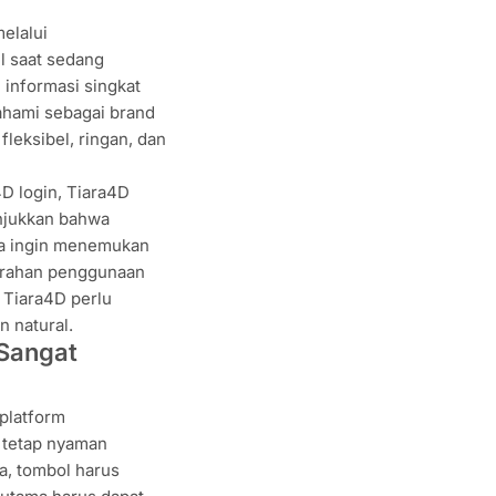
elalui
l saat sedang
 informasi singkat
pahami sebagai brand
leksibel, ringan, dan
D login, Tiara4D
njukkan bahwa
ka ingin menemukan
 arahan penggunaan
 Tiara4D perlu
 natural.
Sangat
platform
r tetap nyaman
a, tombol harus