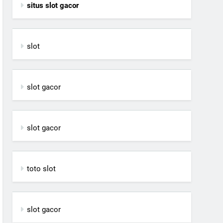
situs slot gacor
slot
slot gacor
slot gacor
toto slot
slot gacor