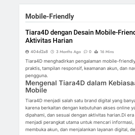
Mobile-Friendly
Tiara4D dengan Desain Mobile-Friend
Aktivitas Harian
404d2a8
3 Months Ago
0
16 Mins
Tiara4D menghadirkan pengalaman mobile-friendl
praktis, tampilan responsif, keamanan akun, dan nav
pengguna.
Mengenal Tiara4D dalam Kebiasaa
Mobile
Tiara4D menjadi salah satu brand digital yang bany
karena berkaitan dengan kebutuhan akses online ya
dipahami, dan sesuai dengan aktivitas harian.Di era
menjadi perangkat utama untuk mencari informasi
membuka akun, dan menjalankan layanan digital, de