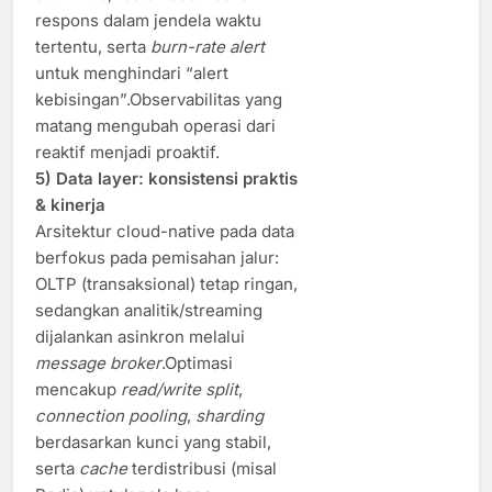
respons dalam jendela waktu
tertentu, serta
burn-rate alert
untuk menghindari “alert
kebisingan”.Observabilitas yang
matang mengubah operasi dari
reaktif menjadi proaktif.
5) Data layer: konsistensi praktis
& kinerja
Arsitektur cloud-native pada data
berfokus pada pemisahan jalur:
OLTP (transaksional) tetap ringan,
sedangkan analitik/streaming
dijalankan asinkron melalui
message broker
.Optimasi
mencakup
read/write split
,
connection pooling
,
sharding
berdasarkan kunci yang stabil,
serta
cache
terdistribusi (misal