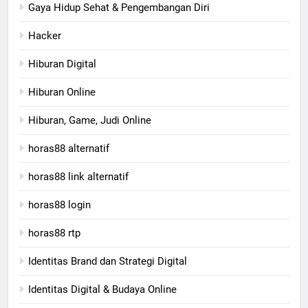
Gaya Hidup Sehat & Pengembangan Diri
Hacker
Hiburan Digital
Hiburan Online
Hiburan, Game, Judi Online
horas88 alternatif
horas88 link alternatif
horas88 login
horas88 rtp
Identitas Brand dan Strategi Digital
Identitas Digital & Budaya Online