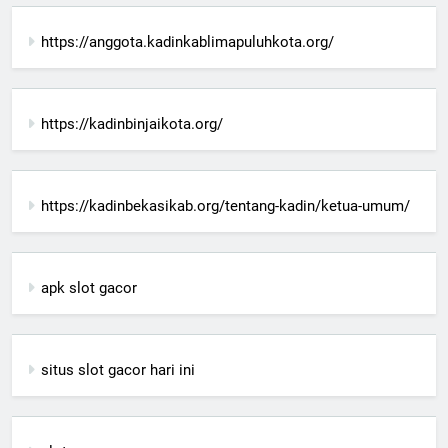
https://anggota.kadinkablimapuluhkota.org/
https://kadinbinjaikota.org/
https://kadinbekasikab.org/tentang-kadin/ketua-umum/
apk slot gacor
situs slot gacor hari ini