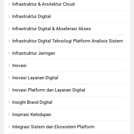
Infrastruktur & Arsitektur Cloud
Infrastruktur Digital
Infrastruktur Digital & Akselerasi Akses
Infrastruktur Digital Teknologi Platform Analisis Sistem
Infrastruktur Jaringan
Inovasi
Inovasi Layanan Digital
Inovasi Platform dan Layanan Digital
Insight Brand Digital
Inspirasi Kehidupan
Integrasi Sistem dan Ekosistem Platform