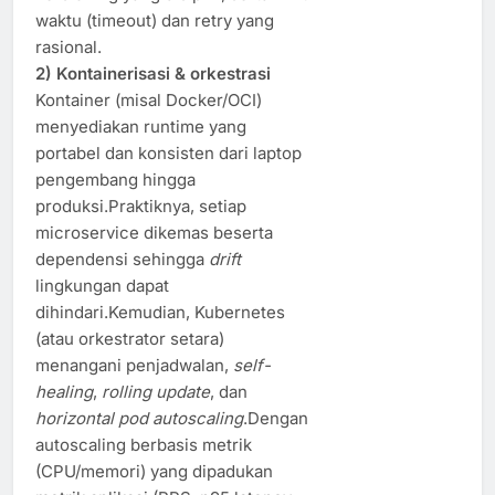
waktu (timeout) dan retry yang
rasional.
2) Kontainerisasi & orkestrasi
Kontainer (misal Docker/OCI)
menyediakan runtime yang
portabel dan konsisten dari laptop
pengembang hingga
produksi.Praktiknya, setiap
microservice dikemas beserta
dependensi sehingga
drift
lingkungan dapat
dihindari.Kemudian, Kubernetes
(atau orkestrator setara)
menangani penjadwalan,
self-
healing
,
rolling update
, dan
horizontal pod autoscaling
.Dengan
autoscaling berbasis metrik
(CPU/memori) yang dipadukan