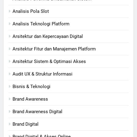
Analisis Pola Slot
Analisis Teknologi Platform
Arsitektur dan Kepercayaan Digital
Arsitektur Fitur dan Manajemen Platform
Arsitektur Sistem & Optimasi Akses
Audit UX & Struktur Informasi
Bisnis & Teknologi
Brand Awareness
Brand Awareness Digital
Brand Digital
Brand Digital & Akses Online