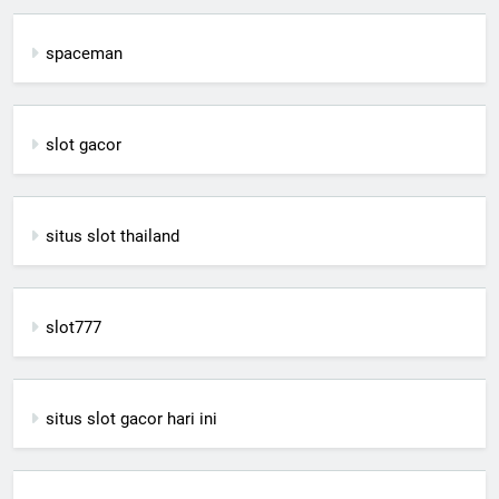
spaceman
slot gacor
situs slot thailand
slot777
situs slot gacor hari ini