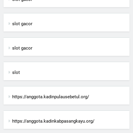
slot gacor
slot gacor
slot
https://anggota.kadinpulausebetul.org/
https://anggota.kadinkabpasangkayu.org/