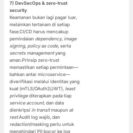
7) DevSecOps & zero-trust
security
Keamanan bukan lagi pagar luar,
melainkan tertanam di setiap
fase.CI/CD harus mencakup
pemindaian
dependency
,
image
signing
,
policy as code
, serta
secrets management
yang
aman.Prinsip zero-trust
memastikan setiap permintaan—
bahkan antar microservice—
diverifikasi melalui identitas yang
kuat (mTLS/OAuth2/JWT),
least
privilege
diterapkan pada tiap
service account
, dan data
dienkripsi
in transit
maupun
at
rest
.Audit log wajib, dan
redaction
/masking perlu untuk
menghindari PII bocor ke log