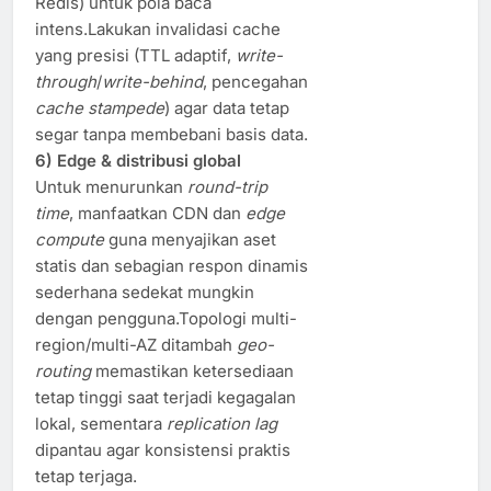
Redis) untuk pola baca
intens.Lakukan invalidasi cache
yang presisi (TTL adaptif,
write-
through
/
write-behind
, pencegahan
cache stampede
) agar data tetap
segar tanpa membebani basis data.
6) Edge & distribusi global
Untuk menurunkan
round-trip
time
, manfaatkan CDN dan
edge
compute
guna menyajikan aset
statis dan sebagian respon dinamis
sederhana sedekat mungkin
dengan pengguna.Topologi multi-
region/multi-AZ ditambah
geo-
routing
memastikan ketersediaan
tetap tinggi saat terjadi kegagalan
lokal, sementara
replication lag
dipantau agar konsistensi praktis
tetap terjaga.