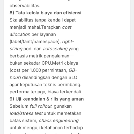
observabilitas.
8) Tata kelola biaya dan efisiensi
Skalabilitas tanpa kendali dapat
menjadi mahal.Terapkan
cost
allocation
per layanan
(label/taint/namespace),
right-
sizing
pod, dan
autoscaling
yang
berbasis metrik pengalaman—
bukan sekadar CPU.Metrik biaya
(cost per 1.000 permintaan,
GB-
hour
) disandingkan dengan SLO
agar keputusan teknis berimbang:
performa terjaga, biaya terkendali.
9) Uji keandalan & rilis yang aman
Sebelum
full rollout
, gunakan
load/stress test
untuk memetakan
batas sistem,
chaos engineering
untuk menguji ketahanan terhadap