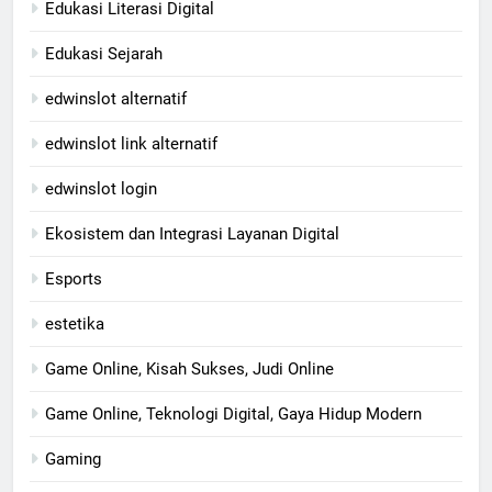
Edukasi Literasi Digital
Edukasi Sejarah
edwinslot alternatif
edwinslot link alternatif
edwinslot login
Ekosistem dan Integrasi Layanan Digital
Esports
estetika
Game Online, Kisah Sukses, Judi Online
Game Online, Teknologi Digital, Gaya Hidup Modern
Gaming