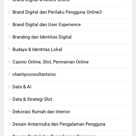
Brand Digital dan Perilaku Pengguna Online3
Brand Digital dan User Experience
Branding dan Identitas Digital
Budaya & Identitas Lokal
Casino Online, Slot, Permainan Online
charityconsultantsinc
Data & AI
Data & Strategi Slot
Dekorasi Rumah dan Interior
Desain Antarmuka dan Pengalaman Pengguna