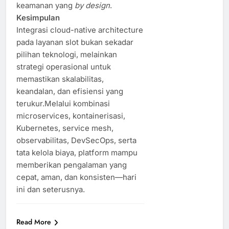
keamanan yang
by design
.
Kesimpulan
Integrasi cloud-native architecture
pada layanan slot bukan sekadar
pilihan teknologi, melainkan
strategi operasional untuk
memastikan skalabilitas,
keandalan, dan efisiensi yang
terukur.Melalui kombinasi
microservices, kontainerisasi,
Kubernetes, service mesh,
observabilitas, DevSecOps, serta
tata kelola biaya, platform mampu
memberikan pengalaman yang
cepat, aman, dan konsisten—hari
ini dan seterusnya.
Read More