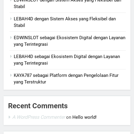
Stabil
LEBAH4D dengan Sistem Akses yang Fleksibel dan
Stabil
EDWINSLOT sebagai Ekosistem Digital dengan Layanan
yang Terintegrasi
LEBAH4D sebagai Ekosistem Digital dengan Layanan
yang Terintegrasi
KAYA787 sebagai Platform dengan Pengelolaan Fitur
yang Terstruktur
Recent Comments
A WordPress Commenter
on
Hello world!