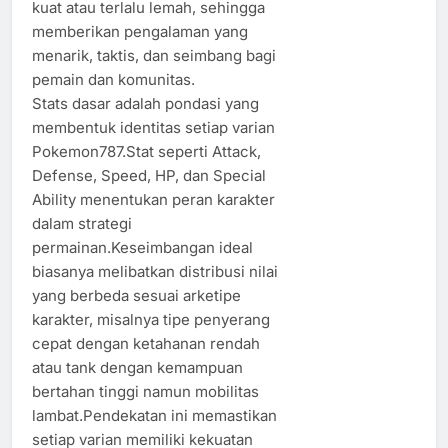
kuat atau terlalu lemah, sehingga
memberikan pengalaman yang
menarik, taktis, dan seimbang bagi
pemain dan komunitas.
Stats dasar adalah pondasi yang
membentuk identitas setiap varian
Pokemon787.Stat seperti Attack,
Defense, Speed, HP, dan Special
Ability menentukan peran karakter
dalam strategi
permainan.Keseimbangan ideal
biasanya melibatkan distribusi nilai
yang berbeda sesuai arketipe
karakter, misalnya tipe penyerang
cepat dengan ketahanan rendah
atau tank dengan kemampuan
bertahan tinggi namun mobilitas
lambat.Pendekatan ini memastikan
setiap varian memiliki kekuatan