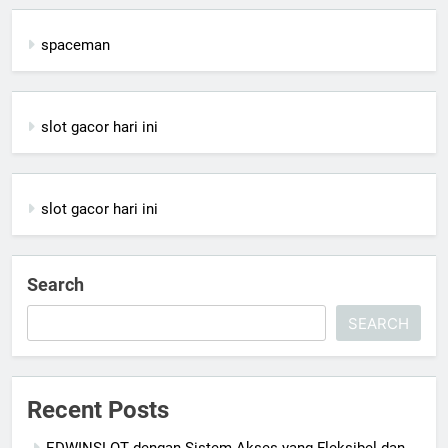
spaceman
slot gacor hari ini
slot gacor hari ini
Search
SEARCH
Recent Posts
EDWINSLOT dengan Sistem Akses yang Fleksibel dan