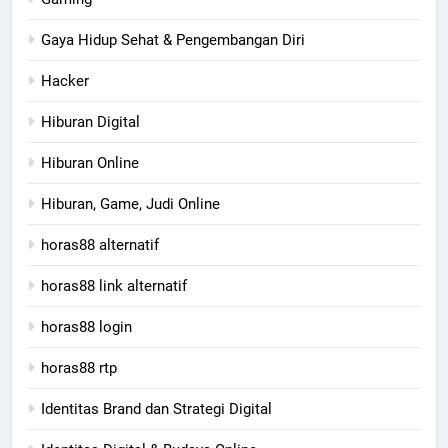
Gaya Hidup Sehat & Pengembangan Diri
Hacker
Hiburan Digital
Hiburan Online
Hiburan, Game, Judi Online
horas88 alternatif
horas88 link alternatif
horas88 login
horas88 rtp
Identitas Brand dan Strategi Digital