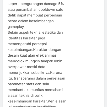
seperti pengurangan damage 5%
atau penambahan cooldown satu
detik dapat membuat perbedaan
besar dalam keseimbangan
gameplay.
Selain aspek teknis, estetika dan
identitas karakter juga
memengaruhi persepsi
keseimbangan.Karakter dengan
desain kuat atau efek animasi
mencolok mungkin tampak lebih
overpower meski data
menunjukkan sebaliknya.Karena
itu, transparansi dalam penjelasan
parameter stats dan skill
membantu komunitas memahami
alasan teknis di balik
keseimbangan karakter.Penjelasan
ini meningkatkan kredibilitas