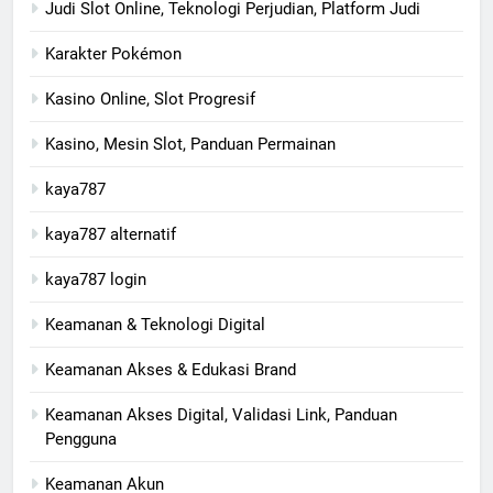
Judi Slot Online, Teknologi Perjudian, Platform Judi
Karakter Pokémon
Kasino Online, Slot Progresif
Kasino, Mesin Slot, Panduan Permainan
kaya787
kaya787 alternatif
kaya787 login
Keamanan & Teknologi Digital
Keamanan Akses & Edukasi Brand
Keamanan Akses Digital, Validasi Link, Panduan
Pengguna
Keamanan Akun