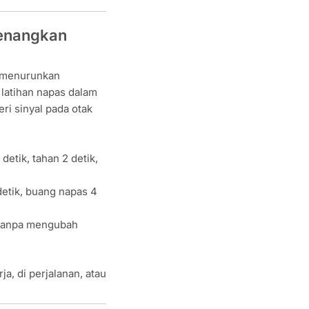
nenangkan
t menurunkan
latihan napas dalam
i sinyal pada otak
etik, tahan 2 detik,
detik, buang napas 4
 tanpa mengubah
ja, di perjalanan, atau