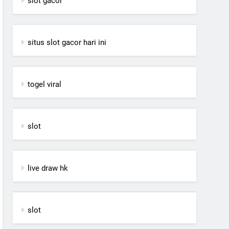
slot gacor
situs slot gacor hari ini
togel viral
slot
live draw hk
slot