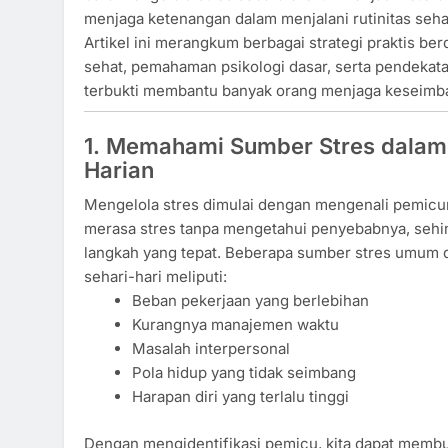
menjaga ketenangan dalam menjalani rutinitas sehar
Artikel ini merangkum berbagai strategi praktis be
sehat, pemahaman psikologi dasar, serta pendekat
terbukti membantu banyak orang menjaga keseimb
1. Memahami Sumber Stres dalam 
Harian
Mengelola stres dimulai dengan mengenali pemicu
merasa stres tanpa mengetahui penyebabnya, sehi
langkah yang tepat. Beberapa sumber stres umum 
sehari-hari meliputi:
Beban pekerjaan yang berlebihan
Kurangnya manajemen waktu
Masalah interpersonal
Pola hidup yang tidak seimbang
Harapan diri yang terlalu tinggi
Dengan mengidentifikasi pemicu, kita dapat memb