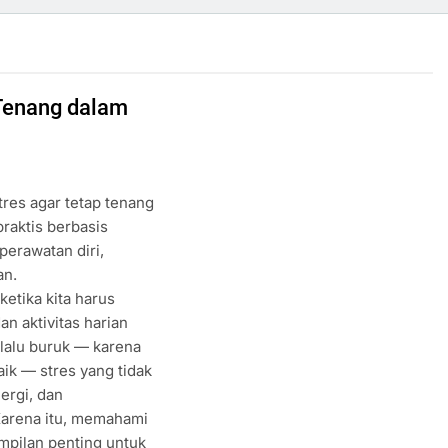
 Tenang dalam
tres agar tetap tenang
praktis berbasis
erawatan diri,
an.
ketika kita harus
n aktivitas harian
elalu buruk — karena
ik — stres yang tidak
ergi, dan
Karena itu, memahami
ampilan penting untuk