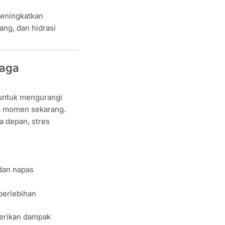
meningkatkan
ang, dan hidrasi
jaga
 untuk mengurangi
a momen sekarang.
a depan, stres
dan napas
berlebihan
berikan dampak