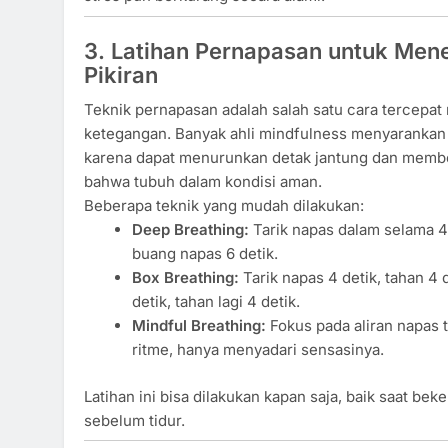
3. Latihan Pernapasan untuk Me
Pikiran
Teknik pernapasan adalah salah satu cara tercepa
ketegangan. Banyak ahli mindfulness menyarankan 
karena dapat menurunkan detak jantung dan member
bahwa tubuh dalam kondisi aman.
Beberapa teknik yang mudah dilakukan:
Deep Breathing:
Tarik napas dalam selama 4 d
buang napas 6 detik.
Box Breathing:
Tarik napas 4 detik, tahan 4 
detik, tahan lagi 4 detik.
Mindful Breathing:
Fokus pada aliran napas
ritme, hanya menyadari sensasinya.
Latihan ini bisa dilakukan kapan saja, baik saat beker
sebelum tidur.