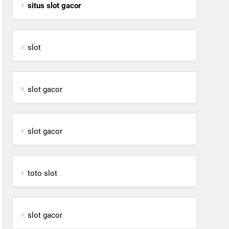
situs slot gacor
slot
slot gacor
slot gacor
toto slot
slot gacor