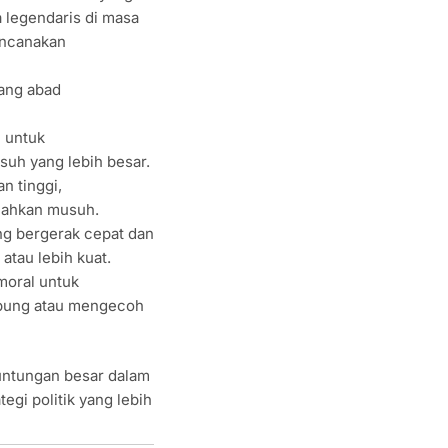
 legendaris di masa
encanakan
rang abad
 untuk
uh yang lebih besar.
 tinggi,
lahkan musuh.
ng bergerak cepat dan
atau lebih kuat.
oral untuk
pung atau mengecoh
untungan besar dalam
egi politik yang lebih