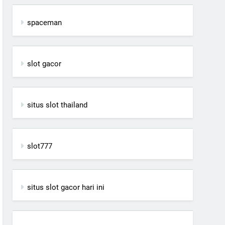
spaceman
slot gacor
situs slot thailand
slot777
situs slot gacor hari ini