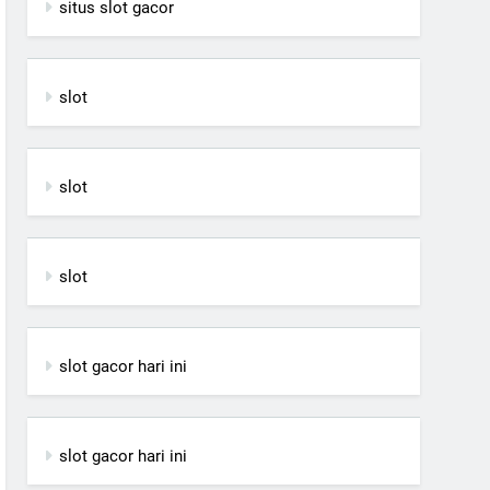
situs slot gacor
slot
slot
slot
slot gacor hari ini
slot gacor hari ini