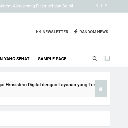
stem Akses yang Fleksibel dan Stabil
tal dengan Layanan yang Terintegrasi
tal dengan Layanan yang Terintegrasi
NEWSLETTER
RANDOM NEWS
ence
stem Akses yang Fleksibel dan Stabil
ang Menginspirasi Perempuan Untuk Sukses Dan Berdaya.
stem Akses yang Fleksibel dan Stabil
AN YANG SEHAT
SAMPLE PAGE
tal dengan Layanan yang Terintegrasi
tal dengan Layanan yang Terintegrasi
em Digital dengan Layanan yang Terintegrasi
LEBAH4D s
3 Weeks Ag