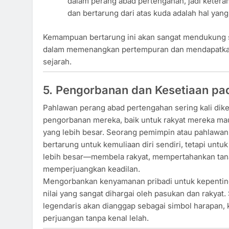
dalam perang abad pertengahan, jadi ketera
dan bertarung dari atas kuda adalah hal yang 
Kemampuan bertarung ini akan sangat mendukung
dalam memenangkan pertempuran dan mendapatka
sejarah.
5. Pengorbanan dan Kesetiaan pa
Pahlawan perang abad pertengahan sering kali dike
pengorbanan mereka, baik untuk rakyat mereka ma
yang lebih besar. Seorang pemimpin atau pahlawan 
bertarung untuk kemuliaan diri sendiri, tetapi untu
lebih besar—membela rakyat, mempertahankan tana
memperjuangkan keadilan.
Mengorbankan kenyamanan pribadi untuk kepenti
nilai yang sangat dihargai oleh pasukan dan rakyat
legendaris akan dianggap sebagai simbol harapan, 
perjuangan tanpa kenal lelah.