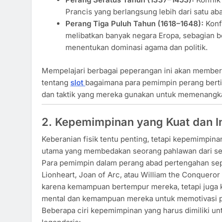
Prancis yang berlangsung lebih dari satu ab
Perang Tiga Puluh Tahun (1618–1648):
Konf
melibatkan banyak negara Eropa, sebagian b
menentukan dominasi agama dan politik.
Mempelajari berbagai peperangan ini akan membe
tentang
slot
bagaimana para pemimpin perang bertin
dan taktik yang mereka gunakan untuk memenangk
2. Kepemimpinan yang Kuat dan In
Keberanian fisik tentu penting, tetapi kepemimpinan
utama yang membedakan seorang pahlawan dari se
Para pemimpin dalam perang abad pertengahan sep
Lionheart, Joan of Arc, atau William the Conqueror 
karena kemampuan bertempur mereka, tetapi juga 
mental dan kemampuan mereka untuk memotivasi 
Beberapa ciri kepemimpinan yang harus dimiliki u