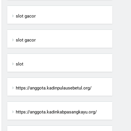
slot gacor
slot gacor
slot
https://anggota.kadinpulausebetul.org/
https://anggota.kadinkabpasangkayu.org/