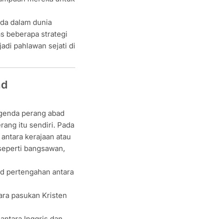
nda dalam dunia
s beberapa strategi
di pahlawan sejati di
ad
genda perang abad
ang itu sendiri. Pada
antara kerajaan atau
 seperti bangsawan,
d pertengahan antara
ara pasukan Kristen
 antara Inggris dan