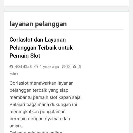
layanan pelanggan
Corlaslot dan Layanan
Pelanggan Terbaik untuk
Pemain Slot
404d2a8
1 year ago
0
5
mins
Corlaslot menawarkan layanan
pelanggan terbaik yang siap
membantu pemain slot kapan saja.
Pelajari bagaimana dukungan ini
meningkatkan pengalaman
bermain dengan nyaman dan
aman.
Dalam dunia game online,