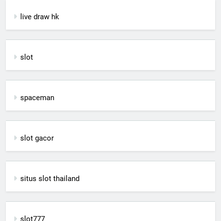
live draw hk
slot
spaceman
slot gacor
situs slot thailand
slot777