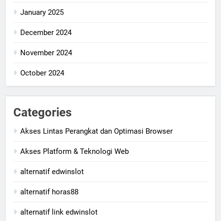
January 2025
December 2024
November 2024
October 2024
Categories
Akses Lintas Perangkat dan Optimasi Browser
Akses Platform & Teknologi Web
alternatif edwinslot
alternatif horas88
alternatif link edwinslot