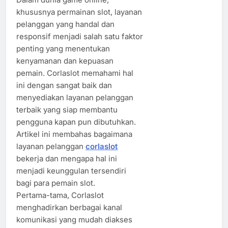
khususnya permainan slot, layanan
pelanggan yang handal dan
responsif menjadi salah satu faktor
penting yang menentukan
kenyamanan dan kepuasan
pemain. Corlaslot memahami hal
ini dengan sangat baik dan
menyediakan layanan pelanggan
terbaik yang siap membantu
pengguna kapan pun dibutuhkan.
Artikel ini membahas bagaimana
layanan pelanggan
corlaslot
bekerja dan mengapa hal ini
menjadi keunggulan tersendiri
bagi para pemain slot.
Pertama-tama, Corlaslot
menghadirkan berbagai kanal
komunikasi yang mudah diakses