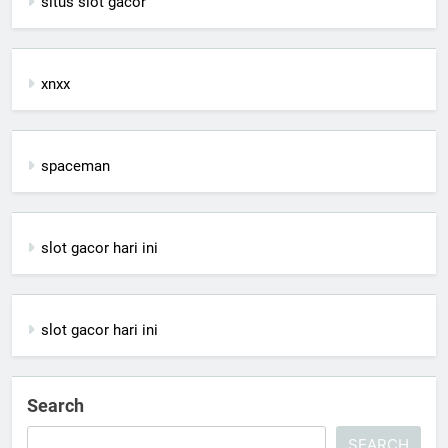
situs slot gacor
xnxx
spaceman
slot gacor hari ini
slot gacor hari ini
Search
SEARCH