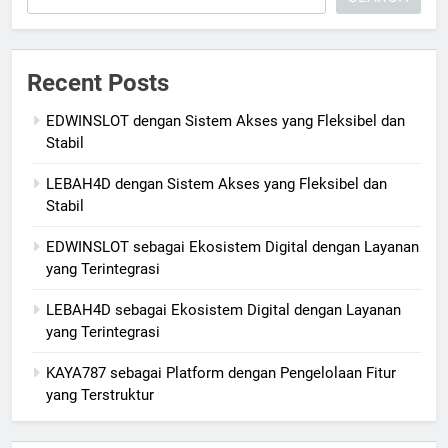
Recent Posts
EDWINSLOT dengan Sistem Akses yang Fleksibel dan
Stabil
LEBAH4D dengan Sistem Akses yang Fleksibel dan
Stabil
EDWINSLOT sebagai Ekosistem Digital dengan Layanan
yang Terintegrasi
LEBAH4D sebagai Ekosistem Digital dengan Layanan
yang Terintegrasi
KAYA787 sebagai Platform dengan Pengelolaan Fitur
yang Terstruktur