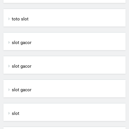
toto slot
slot gacor
slot gacor
slot gacor
slot