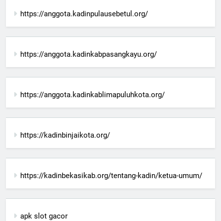
https://anggota.kadinpulausebetul.org/
https://anggota.kadinkabpasangkayu.org/
https://anggota.kadinkablimapuluhkota.org/
https://kadinbinjaikota.org/
https://kadinbekasikab.org/tentang-kadin/ketua-umum/
apk slot gacor