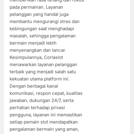
pada permainan. Layanan
pelanggan yang handal juga
membantu mengurangi stres dan
kebingungan saat menghadapi
masalah, sehingga pengalaman
bermain menjadi lebih
menyenangkan dan lancar.
Kesimpulannya, Corlaslot
menawarkan layanan pelanggan
terbaik yang menjadi salah satu
kekuatan utama platform ini.
Dengan berbagai kanal
komunikasi, respon cepat, kualitas
jawaban, dukungan 24/7, serta
perhatian terhadap privasi
pengguna, layanan ini memastikan
setiap pemain slot mendapatkan
pengalaman bermain yang aman,