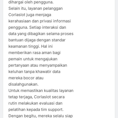
dihargai oleh pengguna.
Selain itu, layanan pelanggan
Corlaslot juga menjaga
kerahasiaan dan privasi informasi
pengguna. Setiap interaksi dan
data yang dibagikan selama proses
bantuan dijaga dengan standar
keamanan tinggi. Hal ini
memberikan rasa aman bagi
pemain untuk mengajukan
pertanyaan atau menyampaikan
keluhan tanpa khawatir data
mereka bocor atau
disalahgunakan.
Untuk memastikan kualitas layanan
tetap terjaga, Corlaslot secara
rutin melakukan evaluasi dan
pelatihan kepada tim support.
Dengan begitu, mereka selalu siap