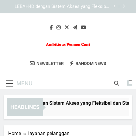
Skip
EDWINSLOT sebagai Ekosistem Digital dengan
to
Layanan yang Terintegrasi
content
LEBAH4D sebagai Ekosistem Digital dengan
Layanan yang Terintegrasi
EDWINSLOT dengan Sistem Akses yang Fleksibel
dan Stabil
LEBAH4D dengan Sistem Akses yang Fleksibel
dan Stabil
Ambitious
Bergabunglah Dalam Ambitious Women
EDWINSLOT sebagai Ekosistem Digital dengan
NEWSLETTER
RANDOM NEWS
Layanan yang Terintegrasi
Women
Conference, Sebuah Konferensi Yang
LEBAH4D sebagai Ekosistem Digital dengan
Menginspirasi Perempuan Untuk Sukses
Layanan yang Terintegrasi
Conference
MENU
Dan Berdaya.
DWINSLOT dengan Sistem Akses yang Fleksibel dan Stabil
HEADLINES
Weeks Ago
Home
layanan pelanggan