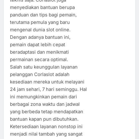
menyediakan bantuan berupa
panduan dan tips bagi pemain,
terutama pemula yang baru
mengenal dunia slot online.
Dengan adanya bantuan ini,
pemain dapat lebih cepat
beradaptasi dan menikmati
permainan secara optimal.
Salah satu keunggulan layanan
pelanggan Corlaslot adalah
kesediaan mereka untuk melayani
24 jam sehari, 7 hari seminggu. Hal
ini memungkinkan pemain dari
berbagai zona waktu dan jadwal
yang berbeda tetap mendapatkan
bantuan kapan pun dibutuhkan.
Ketersediaan layanan nonstop ini
menjadi nilai tambah yang sangat