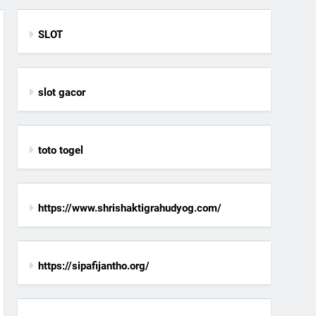
SLOT
slot gacor
toto togel
https://www.shrishaktigrahudyog.com/
https://sipafijantho.org/