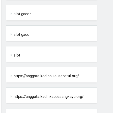
slot gacor
slot gacor
slot
https://anggota.kadinpulausebetul.org/
https://anggota.kadinkabpasangkayu.org/