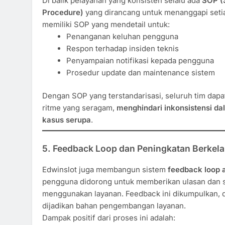
Di balik pelayanan yang konsisten selalu ada
SOP (
Procedure)
yang dirancang untuk menanggapi setiap
memiliki SOP yang mendetail untuk:
Penanganan keluhan pengguna
Respon terhadap insiden teknis
Penyampaian notifikasi kepada pengguna
Prosedur update dan maintenance sistem
Dengan SOP yang terstandarisasi, seluruh tim dapa
ritme yang seragam,
menghindari inkonsistensi d
kasus serupa
.
5.
Feedback Loop dan Peningkatan Berkela
Edwinslot juga membangun sistem
feedback loop a
pengguna didorong untuk memberikan ulasan dan s
menggunakan layanan. Feedback ini dikumpulkan, di
dijadikan bahan pengembangan layanan.
Dampak positif dari proses ini adalah: