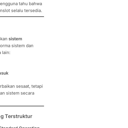
pengguna tahu bahwa
lot selalu tersedia.
pkan
sistem
forma sistem dan
lain:
asuk
rbaikan sesaat, tetapi
n sistem secara
g Terstruktur