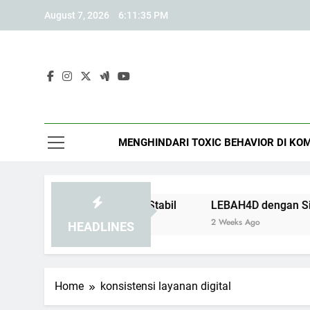
Skip
August 7, 2026
6:11:36 PM
to
content
Amb
Bergabung
MENGHINDARI TOXIC BEHAVIOR DI KO
g Fleksibel dan Stabil
LEBAH4D dengan Sistem Akses y
2 Weeks Ago
HEADLINES
Home
konsistensi layanan digital