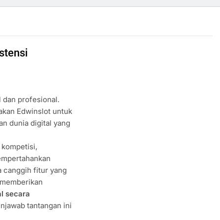
stensi
l dan profesional.
nakan Edwinslot untuk
n dunia digital yang
 kompetisi,
empertahankan
canggih fitur yang
u memberikan
al secara
njawab tantangan ini