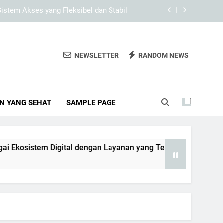
stem Akses yang Fleksibel dan Stabil
tal dengan Layanan yang Terintegrasi
tal dengan Layanan yang Terintegrasi
NEWSLETTER
RANDOM NEWS
ence
stem Akses yang Fleksibel dan Stabil
ang Menginspirasi Perempuan Untuk Sukses Dan Berdaya.
stem Akses yang Fleksibel dan Stabil
AN YANG SEHAT
SAMPLE PAGE
tal dengan Layanan yang Terintegrasi
tal dengan Layanan yang Terintegrasi
 Digital dengan Layanan yang Terintegrasi
LEBAH4D seb
3 Weeks Ago