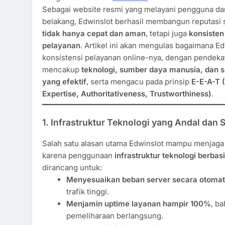
Sebagai website resmi yang melayani pengguna dari
belakang, Edwinslot berhasil membangun reputasi 
tidak hanya cepat dan aman
, tetapi juga
konsisten
pelayanan
. Artikel ini akan mengulas bagaimana E
konsistensi pelayanan online-nya, dengan pendek
mencakup
teknologi, sumber daya manusia, dan
yang efektif
, serta mengacu pada prinsip
E-E-A-T 
Expertise, Authoritativeness, Trustworthiness)
.
1.
Infrastruktur Teknologi yang Andal dan 
Salah satu alasan utama Edwinslot mampu menjaga 
karena penggunaan
infrastruktur teknologi berbas
dirancang untuk:
Menyesuaikan beban server secara otomati
trafik tinggi.
Menjamin uptime layanan hampir 100%
, ba
pemeliharaan berlangsung.