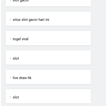
slot gacor
situs slot gacor hari ini
togel viral
slot
live draw hk
slot