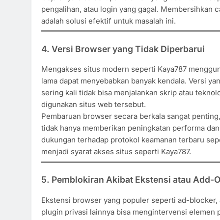
pengalihan, atau login yang gagal. Membersihkan 
adalah solusi efektif untuk masalah ini.
4.
Versi Browser yang Tidak Diperbarui
Mengakses situs modern seperti Kaya787 menggun
lama dapat menyebabkan banyak kendala. Versi yan
sering kali tidak bisa menjalankan skrip atau teknol
digunakan situs web tersebut.
Pembaruan browser secara berkala sangat penting, 
tidak hanya memberikan peningkatan performa dan t
dukungan terhadap protokol keamanan terbaru seper
menjadi syarat akses situs seperti Kaya787.
5.
Pemblokiran Akibat Ekstensi atau Add-
Ekstensi browser yang populer seperti ad-blocker, a
plugin privasi lainnya bisa mengintervensi elemen 