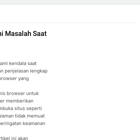
i Masalah Saat
ami kendala saat
an penjelasan lengkap
 browser yang
nis browser untuk
ser memberikan
buka situs seperti
alaman tidak memuat
 peringatan keamanan
ikel ini akan