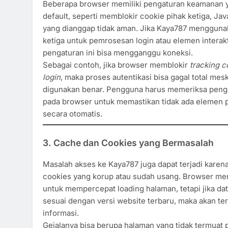
Beberapa browser memiliki pengaturan keamanan y
default, seperti memblokir cookie pihak ketiga, Jav
yang dianggap tidak aman. Jika Kaya787 mengguna
ketiga untuk pemrosesan login atau elemen interakti
pengaturan ini bisa mengganggu koneksi.
Sebagai contoh, jika browser memblokir
tracking c
login
, maka proses autentikasi bisa gagal total mes
digunakan benar. Pengguna harus memeriksa pengat
pada browser untuk memastikan tidak ada elemen p
secara otomatis.
3.
Cache dan Cookies yang Bermasalah
Masalah akses ke Kaya787 juga dapat terjadi karen
cookies yang korup atau sudah usang. Browser men
untuk mempercepat loading halaman, tetapi jika dat
sesuai dengan versi website terbaru, maka akan ter
informasi.
Gejalanya bisa berupa halaman yang tidak termuat 