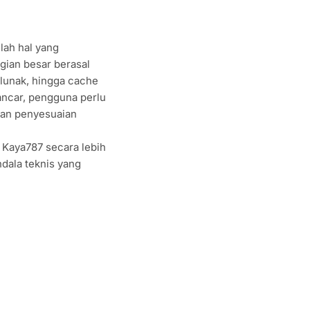
lah hal yang
gian besar berasal
 lunak, hingga cache
lancar, pengguna perlu
kan penyesuaian
 Kaya787 secara lebih
ndala teknis yang