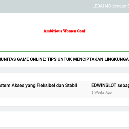
LEBAH4D dengan Si
EDWINSLOT sebagai Ekosistem Digi
LEBAH4D sebagai Ekosistem Digi
itious Women Confer
EDWINSLOT dengan Si
lah Dalam Ambitious Women Conference, Sebuah Konferensi Y
LEBAH4D dengan Si
MUNITAS GAME ONLINE: TIPS UNTUK MENCIPTAKAN LINGKUNG
EDWINSLOT sebagai Ekosistem Digi
LEBAH4D sebagai Ekosistem Digi
ang Fleksibel dan Stabil
EDWINSLOT sebagai Ekosistem
3 Weeks Ago