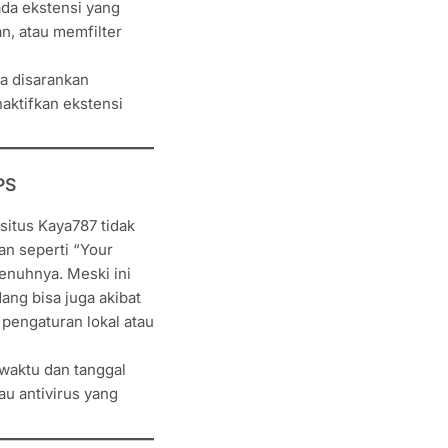
 ada ekstensi yang
n, atau memfilter
a disarankan
aktifkan ekstensi
PS
situs Kaya787 tidak
an seperti “Your
penuhnya. Meski ini
ang bisa juga akibat
 pengaturan lokal atau
waktu dan tanggal
au antivirus yang