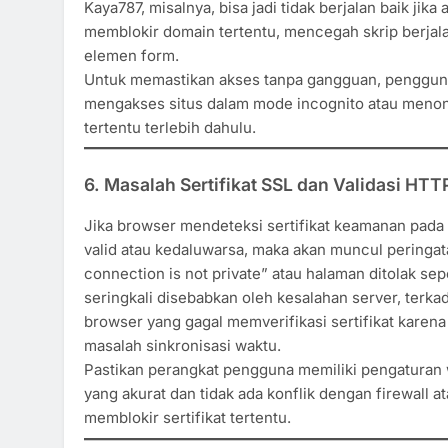
Kaya787, misalnya, bisa jadi tidak berjalan baik jika
memblokir domain tertentu, mencegah skrip berjala
elemen form.
Untuk memastikan akses tanpa gangguan, penggun
mengakses situs dalam mode incognito atau menon
tertentu terlebih dahulu.
6.
Masalah Sertifikat SSL dan Validasi HTT
Jika browser mendeteksi sertifikat keamanan pada 
valid atau kedaluwarsa, maka akan muncul peringat
connection is not private” atau halaman ditolak se
seringkali disebabkan oleh kesalahan server, terkad
browser yang gagal memverifikasi sertifikat karena
masalah sinkronisasi waktu.
Pastikan perangkat pengguna memiliki pengaturan 
yang akurat dan tidak ada konflik dengan firewall at
memblokir sertifikat tertentu.