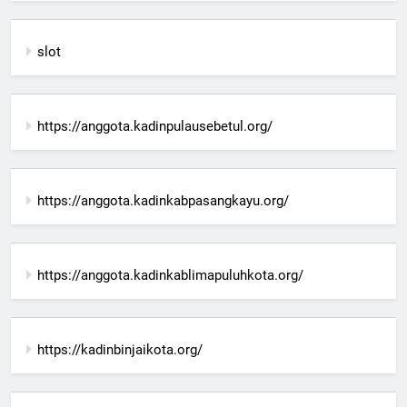
slot
https://anggota.kadinpulausebetul.org/
https://anggota.kadinkabpasangkayu.org/
https://anggota.kadinkablimapuluhkota.org/
https://kadinbinjaikota.org/