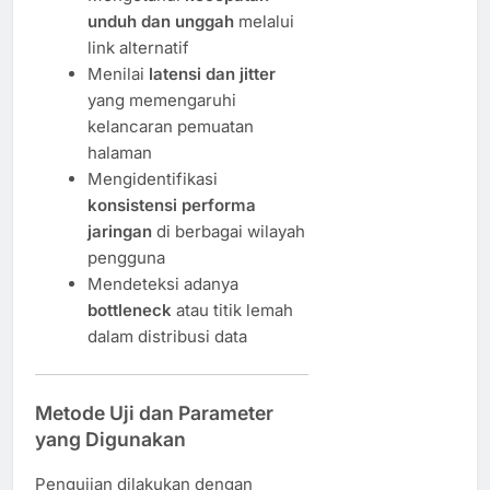
unduh dan unggah
melalui
link alternatif
Menilai
latensi dan jitter
yang memengaruhi
kelancaran pemuatan
halaman
Mengidentifikasi
konsistensi performa
jaringan
di berbagai wilayah
pengguna
Mendeteksi adanya
bottleneck
atau titik lemah
dalam distribusi data
Metode Uji dan Parameter
yang Digunakan
Pengujian dilakukan dengan