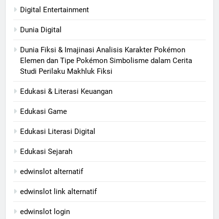
Digital Entertainment
Dunia Digital
Dunia Fiksi & Imajinasi Analisis Karakter Pokémon
Elemen dan Tipe Pokémon Simbolisme dalam Cerita
Studi Perilaku Makhluk Fiksi
Edukasi & Literasi Keuangan
Edukasi Game
Edukasi Literasi Digital
Edukasi Sejarah
edwinslot alternatif
edwinslot link alternatif
edwinslot login