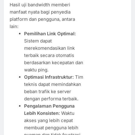
Hasil uji bandwidth memberi
manfaat nyata bagi penyedia
platform dan pengguna, antara
lain:
Pemilihan Link Optimal:
Sistem dapat
merekomendasikan link
terbaik secara otomatis
berdasarkan kecepatan dan
waktu ping.
Optimasi Infrastruktur:
Tim
teknis dapat memindahkan
beban trafik ke server
dengan performa terbaik.
Pengalaman Pengguna
Lebih Konsisten:
Waktu
akses yang lebih cepat
membuat pengguna lebih
nyaman dan tidak frustrasi