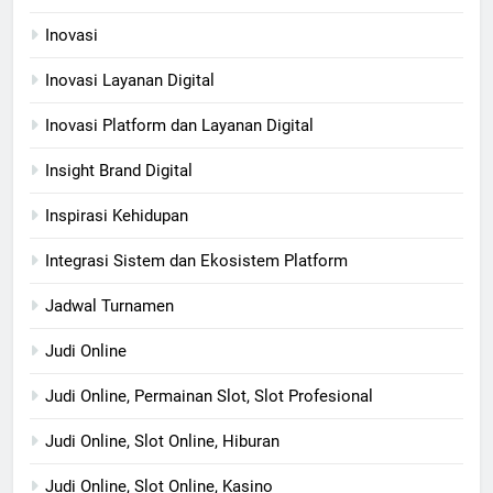
Inovasi
Inovasi Layanan Digital
Inovasi Platform dan Layanan Digital
Insight Brand Digital
Inspirasi Kehidupan
Integrasi Sistem dan Ekosistem Platform
Jadwal Turnamen
Judi Online
Judi Online, Permainan Slot, Slot Profesional
Judi Online, Slot Online, Hiburan
Judi Online, Slot Online, Kasino