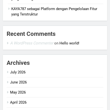
KAYA787 sebagai Platform dengan Pengelolaan Fitur
yang Terstruktur
Recent Comments
A WordPress Commenter
on
Hello world!
Archives
July 2026
June 2026
May 2026
April 2026