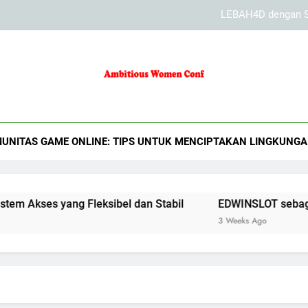
LEBAH4D dengan Si
EDWINSLOT sebagai Ekosistem Digi
LEBAH4D sebagai Ekosistem Digi
itious Women Confer
EDWINSLOT dengan Si
lah Dalam Ambitious Women Conference, Sebuah Konferensi Y
LEBAH4D dengan Si
MUNITAS GAME ONLINE: TIPS UNTUK MENCIPTAKAN LINGKUNG
EDWINSLOT sebagai Ekosistem Digi
LEBAH4D sebagai Ekosistem Digi
ang Fleksibel dan Stabil
EDWINSLOT sebagai Ekosistem
3 Weeks Ago