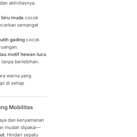
dan aktivitasnya.
n biru muda
cocok
ancarkan semangat
utih gading
cocok
 ruangan.
atau motif hewan lucu
 tanpa berlebihan.
ara warna yang
pi di setiap
ung Mobilitas
gaya dan kenyamanan
dan mudah dipakai—
ut
. Hindari sepatu