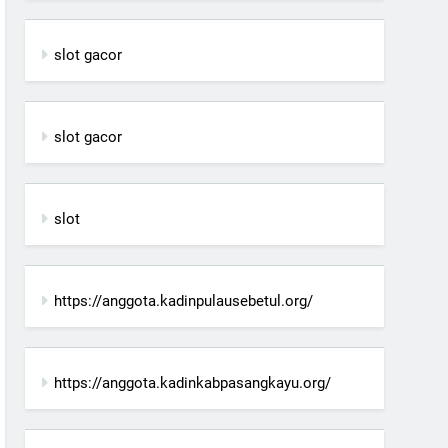
slot gacor
slot gacor
slot
https://anggota.kadinpulausebetul.org/
https://anggota.kadinkabpasangkayu.org/