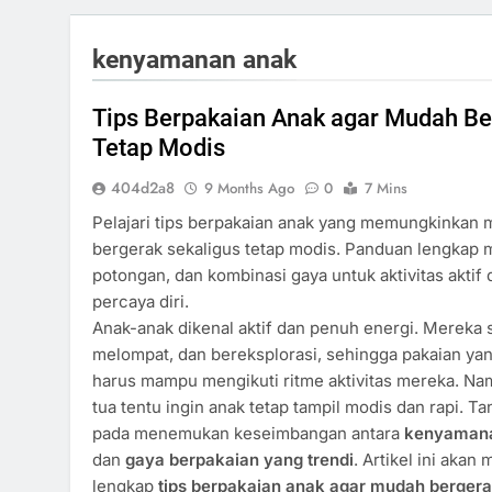
kenyamanan anak
Tips Berpakaian Anak agar Mudah Be
Tetap Modis
404d2a8
9 Months Ago
0
7 Mins
Pelajari tips berpakaian anak yang memungkinkan
bergerak sekaligus tetap modis. Panduan lengkap 
potongan, dan kombinasi gaya untuk aktivitas akti
percaya diri.
Anak-anak dikenal aktif dan penuh energi. Mereka s
melompat, dan bereksplorasi, sehingga pakaian y
harus mampu mengikuti ritme aktivitas mereka. Namu
tua tentu ingin anak tetap tampil modis dan rapi. T
pada menemukan keseimbangan antara
kenyamana
dan
gaya berpakaian yang trendi
. Artikel ini aka
lengkap
tips berpakaian anak agar mudah bergera