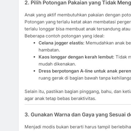
2. Pilih Potongan Pakaian yang Tidak Me
Anak yang aktif membutuhkan pakaian dengan poto
Potongan yang terlalu ketat akan membatasi perge
terlalu longgar bisa membuat anak tersandung atau
Beberapa contoh potongan yang ideal:
Celana jogger elastis:
Memudahkan anak berl
hambatan.
Kaos longgar dengan kerah lembut:
Tidak m
mudah dikenakan.
Dress berpotongan A-line untuk anak pere
ruang gerak di bagian bawah tanpa kehilanga
Selain itu, pastikan bagian pinggang, bahu, dan keti
agar anak tetap bebas beraktivitas.
3. Gunakan Warna dan Gaya yang Sesuai d
Menjadi modis bukan berarti harus tampil berlebiha