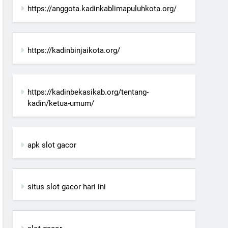
https://anggota.kadinkablimapuluhkota.org/
https://kadinbinjaikota.org/
https://kadinbekasikab.org/tentang-
kadin/ketua-umum/
apk slot gacor
situs slot gacor hari ini