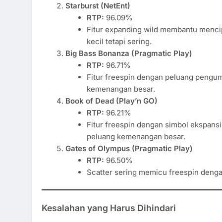
Starburst (NetEnt)
RTP:
96.09%
Fitur expanding wild membantu menc
kecil tetapi sering.
Big Bass Bonanza (Pragmatic Play)
RTP:
96.71%
Fitur freespin dengan peluang pengu
kemenangan besar.
Book of Dead (Play’n GO)
RTP:
96.21%
Fitur freespin dengan simbol ekspans
peluang kemenangan besar.
Gates of Olympus (Pragmatic Play)
RTP:
96.50%
Scatter sering memicu freespin dengan
Kesalahan yang Harus Dihindari