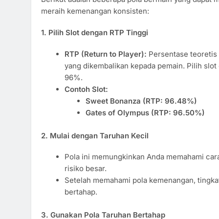
meraih kemenangan konsisten:
1. Pilih Slot dengan RTP Tinggi
RTP (Return to Player):
Persentase teoretis d
yang dikembalikan kepada pemain. Pilih slot
96%.
Contoh Slot:
Sweet Bonanza (RTP: 96.48%)
Gates of Olympus (RTP: 96.50%)
2. Mulai dengan Taruhan Kecil
Pola ini memungkinkan Anda memahami cara 
risiko besar.
Setelah memahami pola kemenangan, tingkat
bertahap.
3. Gunakan Pola Taruhan Bertahap