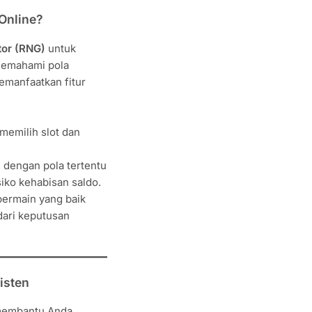
Online?
or (RNG)
untuk
 memahami pola
emanfaatkan fitur
emilih slot dan
dengan pola tertentu
iko kehabisan saldo.
bermain yang baik
dari keputusan
isten
 membantu Anda