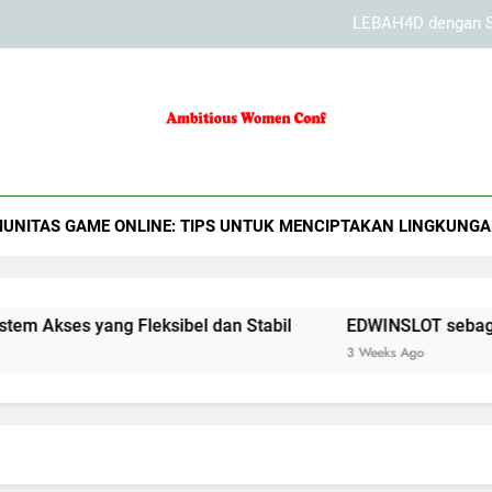
LEBAH4D dengan Si
EDWINSLOT sebagai Ekosistem Digi
LEBAH4D sebagai Ekosistem Digi
itious Women Confer
EDWINSLOT dengan Si
lah Dalam Ambitious Women Conference, Sebuah Konferensi Y
LEBAH4D dengan Si
MUNITAS GAME ONLINE: TIPS UNTUK MENCIPTAKAN LINGKUNG
EDWINSLOT sebagai Ekosistem Digi
LEBAH4D sebagai Ekosistem Digi
ang Fleksibel dan Stabil
EDWINSLOT sebagai Ekosistem
3 Weeks Ago