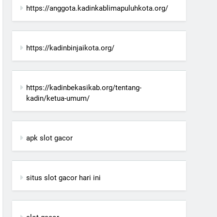
https://anggota.kadinkablimapuluhkota.org/
https://kadinbinjaikota.org/
https://kadinbekasikab.org/tentang-
kadin/ketua-umum/
apk slot gacor
situs slot gacor hari ini