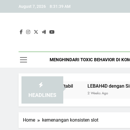
Skip
August 7, 2026
8:31:40 AM
to
content
Amb
Bergabung
MENGHINDARI TOXIC BEHAVIOR DI KO
g Fleksibel dan Stabil
LEBAH4D dengan Sistem Akses y
2 Weeks Ago
HEADLINES
Home
kemenangan konsisten slot