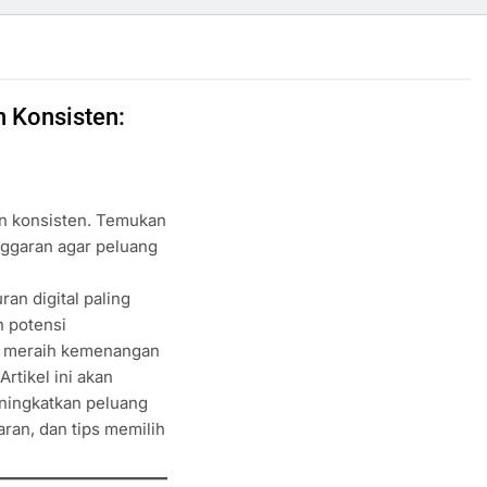
 Konsisten:
an konsisten. Temukan
nggaran agar peluang
ran digital paling
n potensi
n meraih kemenangan
rtikel ini akan
ningkatkan peluang
ran, dan tips memilih