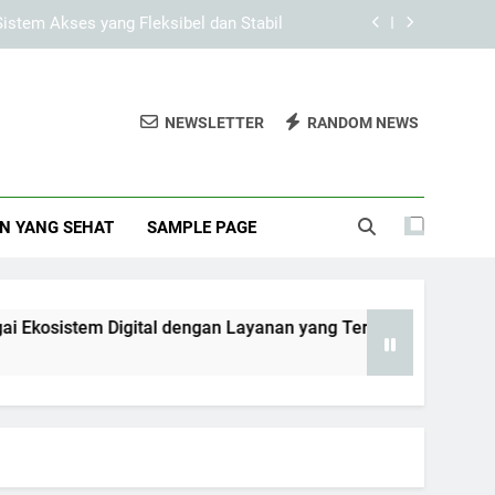
stem Akses yang Fleksibel dan Stabil
tal dengan Layanan yang Terintegrasi
tal dengan Layanan yang Terintegrasi
NEWSLETTER
RANDOM NEWS
ence
stem Akses yang Fleksibel dan Stabil
ang Menginspirasi Perempuan Untuk Sukses Dan Berdaya.
stem Akses yang Fleksibel dan Stabil
AN YANG SEHAT
SAMPLE PAGE
tal dengan Layanan yang Terintegrasi
tal dengan Layanan yang Terintegrasi
 Digital dengan Layanan yang Terintegrasi
LEBAH4D seb
3 Weeks Ago