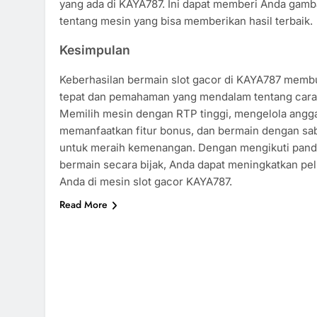
yang ada di KAYA787. Ini dapat memberi Anda gamba
tentang mesin yang bisa memberikan hasil terbaik.
Kesimpulan
Keberhasilan bermain slot gacor di KAYA787 membu
tepat dan pemahaman yang mendalam tentang cara k
Memilih mesin dengan RTP tinggi, mengelola angga
memanfaatkan fitur bonus, dan bermain dengan sab
untuk meraih kemenangan. Dengan mengikuti pandu
bermain secara bijak, Anda dapat meningkatkan pe
Anda di mesin slot gacor KAYA787.
Read More