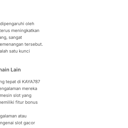
 dipengaruhi oleh
 terus meningkatkan
ang, sangat
kemenangan tersebut.
alah satu kunci
ain Lain
ang tepat di KAYA787
Pengalaman mereka
mesin slot yang
miliki fitur bonus
ngalaman atau
ngenai slot gacor