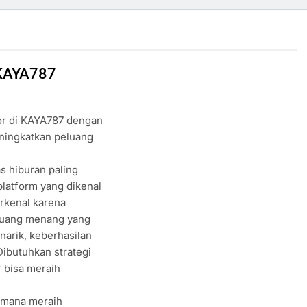
 KAYA787
cor di KAYA787 dengan
eningkatkan peluang
as hiburan paling
platform yang dikenal
erkenal karena
uang menang yang
narik, keberhasilan
Dibutuhkan strategi
 bisa meraih
aimana meraih