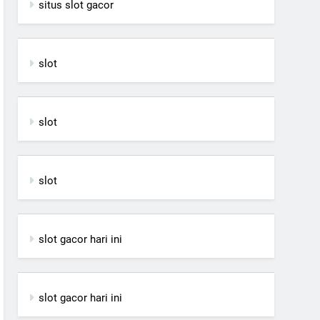
situs slot gacor
slot
slot
slot
slot gacor hari ini
slot gacor hari ini