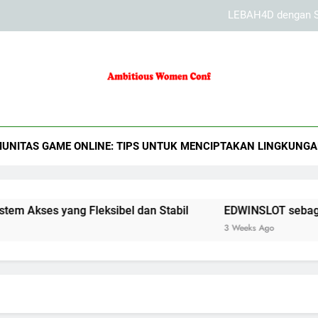
LEBAH4D dengan Si
EDWINSLOT sebagai Ekosistem Digi
LEBAH4D sebagai Ekosistem Digi
itious Women Confer
EDWINSLOT dengan Si
lah Dalam Ambitious Women Conference, Sebuah Konferensi Y
LEBAH4D dengan Si
MUNITAS GAME ONLINE: TIPS UNTUK MENCIPTAKAN LINGKUNG
EDWINSLOT sebagai Ekosistem Digi
LEBAH4D sebagai Ekosistem Digi
 yang Fleksibel dan Stabil
EDWINSLOT sebagai Ekosiste
3 Weeks Ago