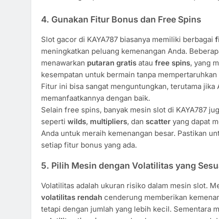
4. Gunakan Fitur Bonus dan Free Spins
Slot gacor di KAYA787 biasanya memiliki berbagai
f
meningkatkan peluang kemenangan Anda. Beberapa
menawarkan
putaran gratis
atau
free spins
, yang 
kesempatan untuk bermain tanpa mempertaruhkan 
Fitur ini bisa sangat menguntungkan, terutama jika
memanfaatkannya dengan baik.
Selain free spins, banyak mesin slot di KAYA787 ju
seperti
wilds
,
multipliers
, dan
scatter
yang dapat m
Anda untuk meraih kemenangan besar. Pastikan u
setiap fitur bonus yang ada.
5. Pilih Mesin dengan Volatilitas yang Sesu
Volatilitas adalah ukuran risiko dalam mesin slot. 
volatilitas rendah
cenderung memberikan kemenang
tetapi dengan jumlah yang lebih kecil. Sementara 