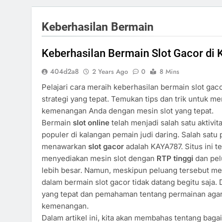
Keberhasilan Bermain
Keberhasilan Bermain Slot Gacor di
404d2a8
2 Years Ago
0
8 Mins
Pelajari cara meraih keberhasilan bermain slot ga
strategi yang tepat. Temukan tips dan trik untuk m
kemenangan Anda dengan mesin slot yang tepat.
Bermain
slot online
telah menjadi salah satu aktivit
populer di kalangan pemain judi daring. Salah satu 
menawarkan
slot gacor
adalah KAYA787. Situs ini t
menyediakan mesin slot dengan
RTP tinggi
dan pel
lebih besar. Namun, meskipun peluang tersebut me
dalam bermain slot gacor tidak datang begitu saja. 
yang tepat dan pemahaman tentang permainan agar
kemenangan.
Dalam artikel ini, kita akan membahas tentang bag