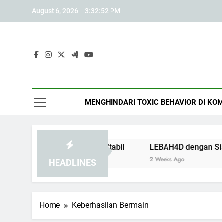
Skip
August 6, 2026
3:32:53 PM
to
content
Amb
Bergabung
MENGHINDARI TOXIC BEHAVIOR DI KO
ang Fleksibel dan Stabil
LEBAH4D dengan Sistem Akses
2 Weeks Ago
HEADLINES
Home
Keberhasilan Bermain