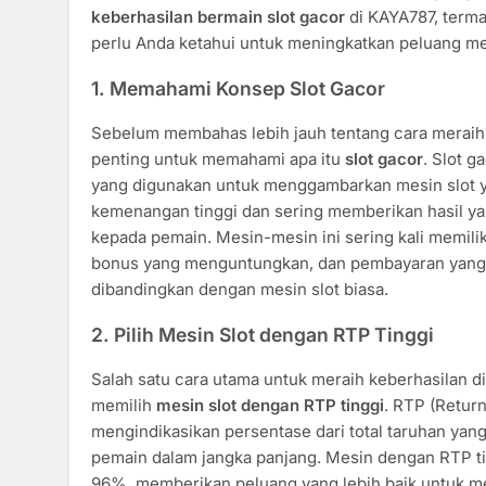
keberhasilan bermain slot gacor
di KAYA787, terma
perlu Anda ketahui untuk meningkatkan peluang m
1. Memahami Konsep Slot Gacor
Sebelum membahas lebih jauh tentang cara meraih 
penting untuk memahami apa itu
slot gacor
. Slot g
yang digunakan untuk menggambarkan mesin slot ya
kemenangan tinggi dan sering memberikan hasil 
kepada pemain. Mesin-mesin ini sering kali memili
bonus yang menguntungkan, dan pembayaran yang 
dibandingkan dengan mesin slot biasa.
2. Pilih Mesin Slot dengan RTP Tinggi
Salah satu cara utama untuk meraih keberhasilan d
memilih
mesin slot dengan RTP tinggi
. RTP (Return
mengindikasikan persentase dari total taruhan yan
pemain dalam jangka panjang. Mesin dengan RTP tin
96%, memberikan peluang yang lebih baik untuk 