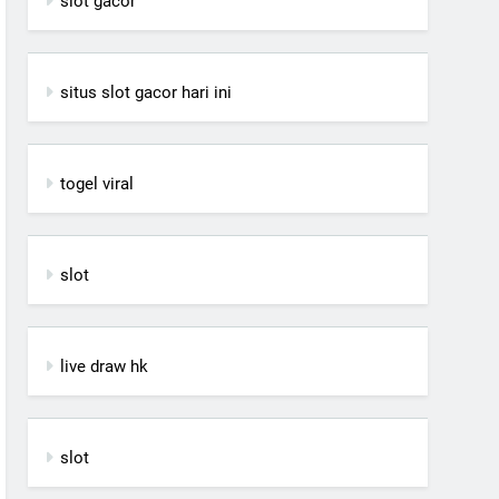
slot gacor
situs slot gacor hari ini
togel viral
slot
live draw hk
slot