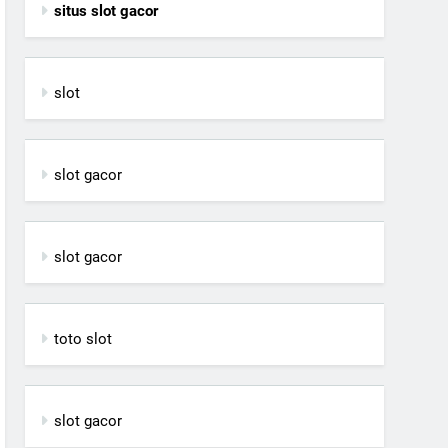
situs slot gacor
slot
slot gacor
slot gacor
toto slot
slot gacor