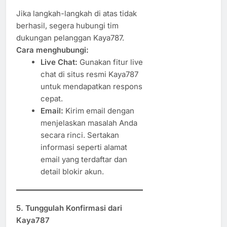
Jika langkah-langkah di atas tidak
berhasil, segera hubungi tim
dukungan pelanggan Kaya787.
Cara menghubungi:
Live Chat:
Gunakan fitur live
chat di situs resmi Kaya787
untuk mendapatkan respons
cepat.
Email:
Kirim email dengan
menjelaskan masalah Anda
secara rinci. Sertakan
informasi seperti alamat
email yang terdaftar dan
detail blokir akun.
5. Tunggulah Konfirmasi dari
Kaya787