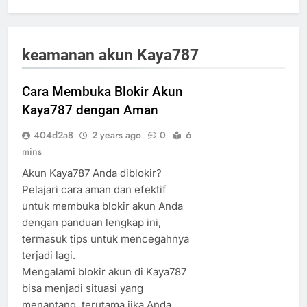
keamanan akun Kaya787
Cara Membuka Blokir Akun
Kaya787 dengan Aman
404d2a8
2 years ago
0
6
mins
Akun Kaya787 Anda diblokir?
Pelajari cara aman dan efektif
untuk membuka blokir akun Anda
dengan panduan lengkap ini,
termasuk tips untuk mencegahnya
terjadi lagi.
Mengalami blokir akun di Kaya787
bisa menjadi situasi yang
menantang, terutama jika Anda