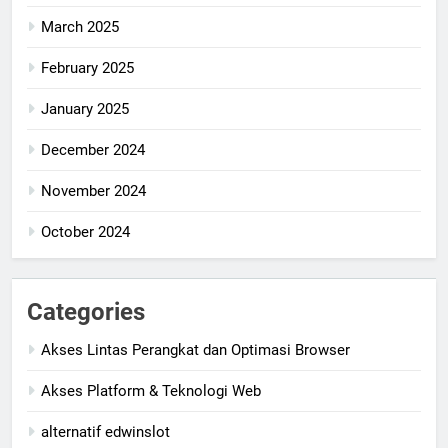
March 2025
February 2025
January 2025
December 2024
November 2024
October 2024
Categories
Akses Lintas Perangkat dan Optimasi Browser
Akses Platform & Teknologi Web
alternatif edwinslot