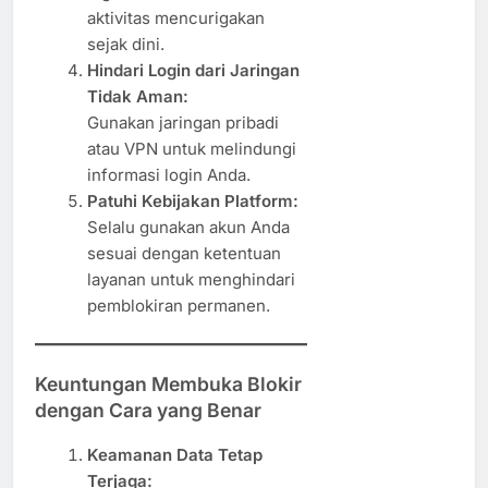
aktivitas mencurigakan
sejak dini.
Hindari Login dari Jaringan
Tidak Aman:
Gunakan jaringan pribadi
atau VPN untuk melindungi
informasi login Anda.
Patuhi Kebijakan Platform:
Selalu gunakan akun Anda
sesuai dengan ketentuan
layanan untuk menghindari
pemblokiran permanen.
Keuntungan Membuka Blokir
dengan Cara yang Benar
Keamanan Data Tetap
Terjaga: