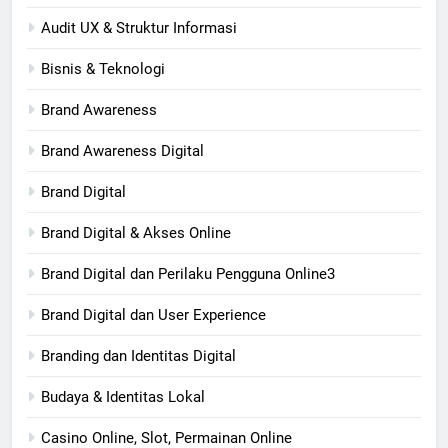
Audit UX & Struktur Informasi
Bisnis & Teknologi
Brand Awareness
Brand Awareness Digital
Brand Digital
Brand Digital & Akses Online
Brand Digital dan Perilaku Pengguna Online3
Brand Digital dan User Experience
Branding dan Identitas Digital
Budaya & Identitas Lokal
Casino Online, Slot, Permainan Online