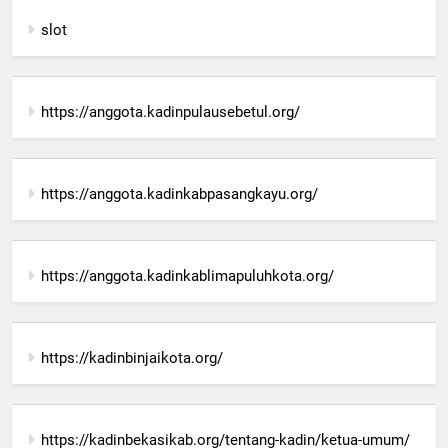
slot
https://anggota.kadinpulausebetul.org/
https://anggota.kadinkabpasangkayu.org/
https://anggota.kadinkablimapuluhkota.org/
https://kadinbinjaikota.org/
https://kadinbekasikab.org/tentang-kadin/ketua-umum/