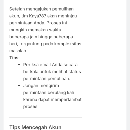
Setelah mengajukan pemulihan
akun, tim Kaya787 akan meninjau
permintaan Anda. Proses ini
mungkin memakan waktu
beberapa jam hingga beberapa
hari, tergantung pada kompleksitas
masalah.
Tips:
Periksa email Anda secara
berkala untuk melihat status
permintaan pemulihan.
Jangan mengirim
permintaan berulang kali
karena dapat memperlambat
proses.
Tips Mencegah Akun