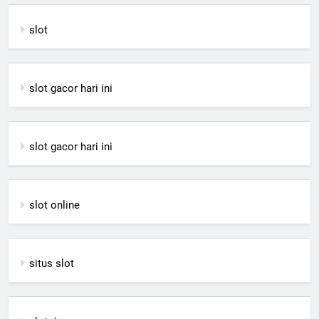
slot
slot gacor hari ini
slot gacor hari ini
slot online
situs slot