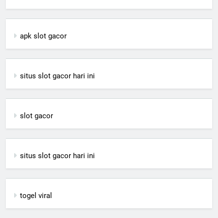
apk slot gacor
situs slot gacor hari ini
slot gacor
situs slot gacor hari ini
togel viral