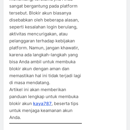
sangat bergantung pada platform
tersebut. Blokir akun biasanya
disebabkan oleh beberapa alasan,
seperti kesalahan login berulang,
aktivitas mencurigakan, atau
pelanggaran terhadap kebijakan
platform. Namun, jangan khawatir,
karena ada langkah-langkah yang
bisa Anda ambil untuk membuka
blokir akun dengan aman dan
memastikan hal ini tidak terjadi lagi
di masa mendatang.
Artikel ini akan memberikan
panduan lengkap untuk membuka
blokir akun
kaya787
, beserta tips
untuk menjaga keamanan akun
Anda.