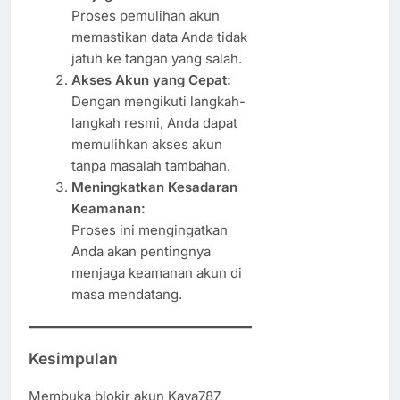
Proses pemulihan akun
memastikan data Anda tidak
jatuh ke tangan yang salah.
Akses Akun yang Cepat:
Dengan mengikuti langkah-
langkah resmi, Anda dapat
memulihkan akses akun
tanpa masalah tambahan.
Meningkatkan Kesadaran
Keamanan:
Proses ini mengingatkan
Anda akan pentingnya
menjaga keamanan akun di
masa mendatang.
Kesimpulan
Membuka blokir akun Kaya787