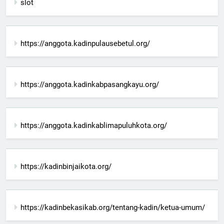
slot
https://anggota.kadinpulausebetul.org/
https://anggota.kadinkabpasangkayu.org/
https://anggota.kadinkablimapuluhkota.org/
https://kadinbinjaikota.org/
https://kadinbekasikab.org/tentang-kadin/ketua-umum/