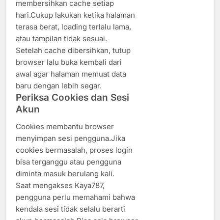
membersihkan cache setiap
hari.Cukup lakukan ketika halaman
terasa berat, loading terlalu lama,
atau tampilan tidak sesuai.
Setelah cache dibersihkan, tutup
browser lalu buka kembali dari
awal agar halaman memuat data
baru dengan lebih segar.
Periksa Cookies dan Sesi
Akun
Cookies membantu browser
menyimpan sesi pengguna.Jika
cookies bermasalah, proses login
bisa terganggu atau pengguna
diminta masuk berulang kali.
Saat mengakses Kaya787,
pengguna perlu memahami bahwa
kendala sesi tidak selalu berarti