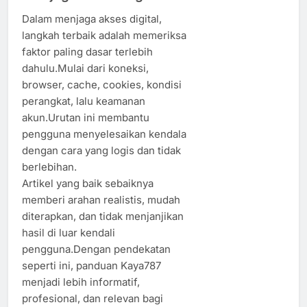
Dalam menjaga akses digital,
langkah terbaik adalah memeriksa
faktor paling dasar terlebih
dahulu.Mulai dari koneksi,
browser, cache, cookies, kondisi
perangkat, lalu keamanan
akun.Urutan ini membantu
pengguna menyelesaikan kendala
dengan cara yang logis dan tidak
berlebihan.
Artikel yang baik sebaiknya
memberi arahan realistis, mudah
diterapkan, dan tidak menjanjikan
hasil di luar kendali
pengguna.Dengan pendekatan
seperti ini, panduan Kaya787
menjadi lebih informatif,
profesional, dan relevan bagi