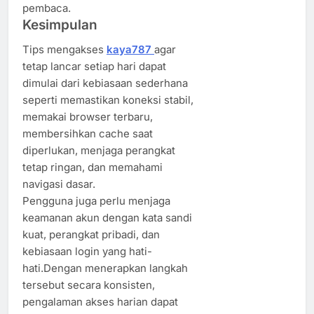
pembaca.
Kesimpulan
Tips mengakses
kaya787
agar
tetap lancar setiap hari dapat
dimulai dari kebiasaan sederhana
seperti memastikan koneksi stabil,
memakai browser terbaru,
membersihkan cache saat
diperlukan, menjaga perangkat
tetap ringan, dan memahami
navigasi dasar.
Pengguna juga perlu menjaga
keamanan akun dengan kata sandi
kuat, perangkat pribadi, dan
kebiasaan login yang hati-
hati.Dengan menerapkan langkah
tersebut secara konsisten,
pengalaman akses harian dapat