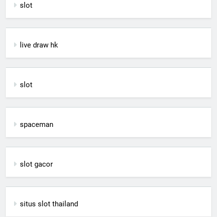
slot
live draw hk
slot
spaceman
slot gacor
situs slot thailand