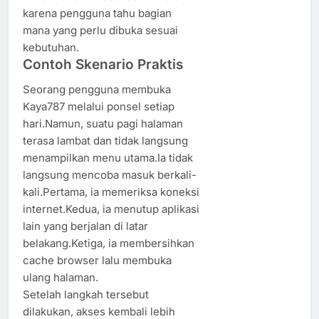
karena pengguna tahu bagian
mana yang perlu dibuka sesuai
kebutuhan.
Contoh Skenario Praktis
Seorang pengguna membuka
Kaya787 melalui ponsel setiap
hari.Namun, suatu pagi halaman
terasa lambat dan tidak langsung
menampilkan menu utama.Ia tidak
langsung mencoba masuk berkali-
kali.Pertama, ia memeriksa koneksi
internet.Kedua, ia menutup aplikasi
lain yang berjalan di latar
belakang.Ketiga, ia membersihkan
cache browser lalu membuka
ulang halaman.
Setelah langkah tersebut
dilakukan, akses kembali lebih