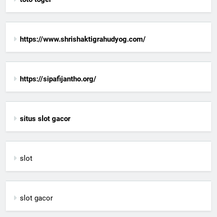
https://www.shrishaktigrahudyog.com/
https://sipafijantho.org/
situs slot gacor
slot
slot gacor