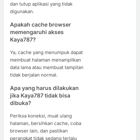
dan tutup aplikasi yang tidak
digunakan.
Apakah cache browser
memengaruhi akses
Kaya787?
Ya, cache yang menumpuk dapat
membuat halaman menampilkan
data lama atau membuat tampilan
tidak berjalan normal.
Apa yang harus dilakukan
jika Kaya787 tidak bisa
dibuka?
Periksa koneksi, muat ulang
halaman, bersihkan cache, coba
browser lain, dan pastikan
perangkat tidak sedang terlalu