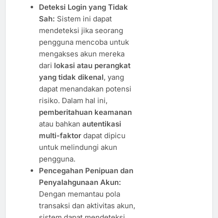
Deteksi Login yang Tidak
Sah:
Sistem ini dapat
mendeteksi jika seorang
pengguna mencoba untuk
mengakses akun mereka
dari
lokasi atau perangkat
yang tidak dikenal
, yang
dapat menandakan potensi
risiko. Dalam hal ini,
pemberitahuan keamanan
atau bahkan
autentikasi
multi-faktor
dapat dipicu
untuk melindungi akun
pengguna.
Pencegahan Penipuan dan
Penyalahgunaan Akun:
Dengan memantau pola
transaksi dan aktivitas akun,
sistem dapat mendeteksi