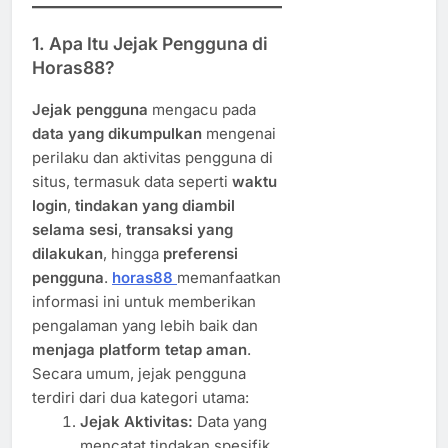
1. Apa Itu Jejak Pengguna di
Horas88?
Jejak pengguna
mengacu pada
data yang dikumpulkan
mengenai
perilaku dan aktivitas pengguna di
situs, termasuk data seperti
waktu
login
,
tindakan yang diambil
selama sesi
,
transaksi yang
dilakukan
, hingga
preferensi
pengguna
.
horas88
memanfaatkan
informasi ini untuk memberikan
pengalaman yang lebih baik dan
menjaga platform tetap aman
.
Secara umum, jejak pengguna
terdiri dari dua kategori utama:
Jejak Aktivitas:
Data yang
mencatat tindakan spesifik