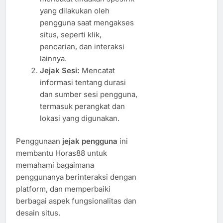
yang dilakukan oleh
pengguna saat mengakses
situs, seperti klik,
pencarian, dan interaksi
lainnya.
Jejak Sesi:
Mencatat
informasi tentang durasi
dan sumber sesi pengguna,
termasuk perangkat dan
lokasi yang digunakan.
Penggunaan
jejak pengguna
ini
membantu Horas88 untuk
memahami bagaimana
penggunanya berinteraksi dengan
platform, dan memperbaiki
berbagai aspek fungsionalitas dan
desain situs.