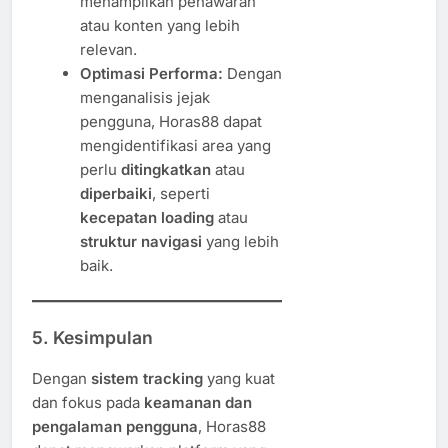
menampilkan penawaran
atau konten yang lebih
relevan.
Optimasi Performa:
Dengan
menganalisis jejak
pengguna, Horas88 dapat
mengidentifikasi area yang
perlu
ditingkatkan
atau
diperbaiki
, seperti
kecepatan loading
atau
struktur navigasi
yang lebih
baik.
5. Kesimpulan
Dengan
sistem tracking
yang kuat
dan fokus pada
keamanan dan
pengalaman pengguna
, Horas88