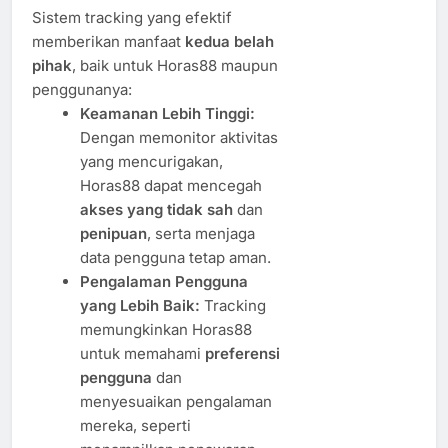
Sistem tracking yang efektif
memberikan manfaat
kedua belah
pihak
, baik untuk Horas88 maupun
penggunanya:
Keamanan Lebih Tinggi:
Dengan memonitor aktivitas
yang mencurigakan,
Horas88 dapat mencegah
akses yang tidak sah
dan
penipuan
, serta menjaga
data pengguna tetap aman.
Pengalaman Pengguna
yang Lebih Baik:
Tracking
memungkinkan Horas88
untuk memahami
preferensi
pengguna
dan
menyesuaikan pengalaman
mereka, seperti