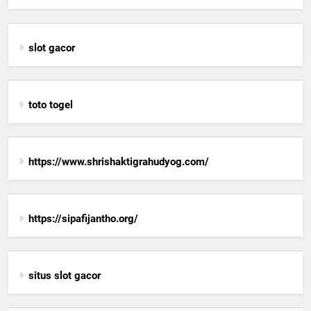
slot gacor
toto togel
https://www.shrishaktigrahudyog.com/
https://sipafijantho.org/
situs slot gacor