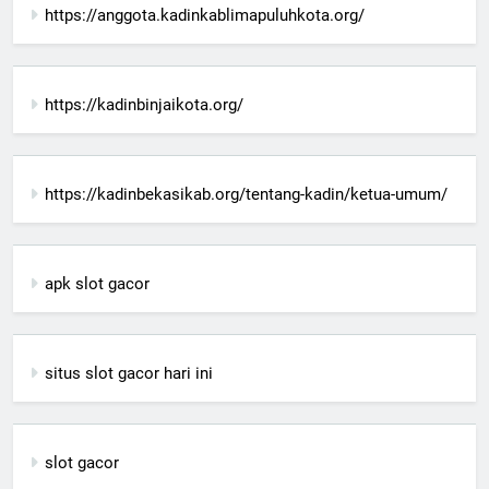
https://anggota.kadinkablimapuluhkota.org/
https://kadinbinjaikota.org/
https://kadinbekasikab.org/tentang-kadin/ketua-umum/
apk slot gacor
situs slot gacor hari ini
slot gacor