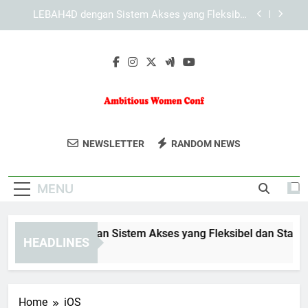
Skip
EDWINSLOT sebagai Ekosistem Digital dengan
to
Layanan yang Terintegrasi
content
LEBAH4D sebagai Ekosistem Digital dengan
Layanan yang Terintegrasi
EDWINSLOT dengan Sistem Akses yang Fleksibel
dan Stabil
LEBAH4D dengan Sistem Akses yang Fleksibel
dan Stabil
Ambitious
Bergabunglah Dalam Ambitious Women
EDWINSLOT sebagai Ekosistem Digital dengan
NEWSLETTER
RANDOM NEWS
Layanan yang Terintegrasi
Women
Conference, Sebuah Konferensi Yang
LEBAH4D sebagai Ekosistem Digital dengan
Menginspirasi Perempuan Untuk Sukses
Layanan yang Terintegrasi
Conference
MENU
Dan Berdaya.
DWINSLOT dengan Sistem Akses yang Fleksibel dan Stabil
HEADLINES
Weeks Ago
Home
iOS