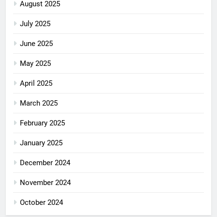
August 2025
July 2025
June 2025
May 2025
April 2025
March 2025
February 2025
January 2025
December 2024
November 2024
October 2024