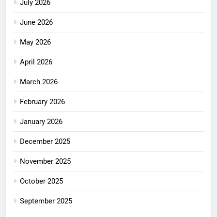
July 2026
June 2026
May 2026
April 2026
March 2026
February 2026
January 2026
December 2025
November 2025
October 2025
September 2025