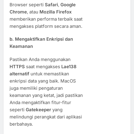
Browser seperti
Safari
,
Google
Chrome
, atau
Mozilla Firefox
memberikan performa terbaik saat
mengakses platform secara aman.
b.
Mengaktifkan Enkripsi dan
Keamanan
Pastikan Anda menggunakan
HTTPS
saat mengakses
Lae138
alternatif
untuk memastikan
enkripsi data yang baik. MacOS
juga memiliki pengaturan
keamanan yang ketat, jadi pastikan
Anda mengaktifkan fitur-fitur
seperti
Gatekeeper
yang
melindungi perangkat dari aplikasi
berbahaya.