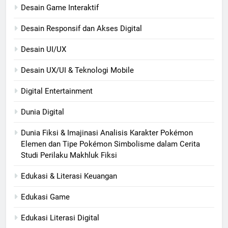
Desain Game Interaktif
Desain Responsif dan Akses Digital
Desain UI/UX
Desain UX/UI & Teknologi Mobile
Digital Entertainment
Dunia Digital
Dunia Fiksi & Imajinasi Analisis Karakter Pokémon
Elemen dan Tipe Pokémon Simbolisme dalam Cerita
Studi Perilaku Makhluk Fiksi
Edukasi & Literasi Keuangan
Edukasi Game
Edukasi Literasi Digital