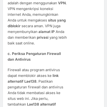
adalah dengan menggunakan
VPN
.
VPN mengenkripsi koneksi
internet Anda, memungkinkan
Anda untuk mengakses
situs yang
diblokir
secara aman. VPN juga
menyembunyikan
alamat IP
Anda
dan memberikan
privasi
yang lebih
baik saat online.
c.
Periksa Pengaturan Firewall
dan Antivirus
Firewall atau program antivirus
dapat memblokir akses ke
link
alternatif Lae138
. Pastikan
pengaturan firewall dan antivirus
Anda tidak membatasi akses ke
situs web ini. Jika perlu,
tambahkan
Lae138 alternatif