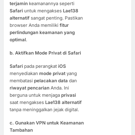
terjamin
keamanannya seperti
Safari
untuk mengakses
Lae138
alternatif
sangat penting. Pastikan
browser Anda memiliki
fitur
perlindungan keamanan yang
optimal
.
b.
Aktifkan Mode Privat di Safari
Safari
pada perangkat
iOS
menyediakan
mode privat
yang
membatasi
pelacakan data
dan
riwayat pencarian
Anda. Ini
berguna untuk menjaga
privasi
saat mengakses
Lae138 alternatif
tanpa meninggalkan jejak digital.
c.
Gunakan VPN untuk Keamanan
Tambahan