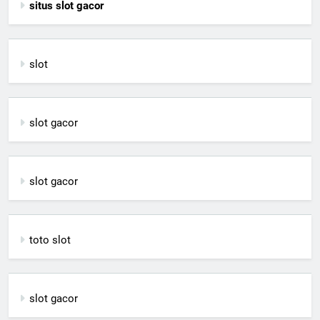
situs slot gacor
slot
slot gacor
slot gacor
toto slot
slot gacor