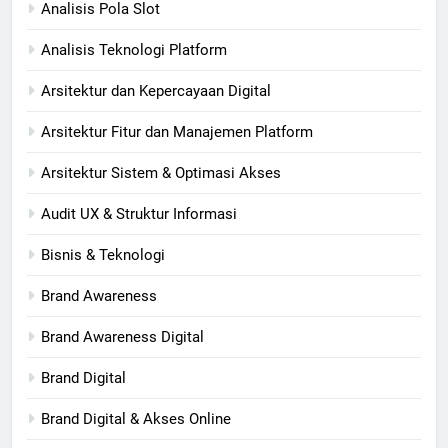
Analisis Pola Slot
Analisis Teknologi Platform
Arsitektur dan Kepercayaan Digital
Arsitektur Fitur dan Manajemen Platform
Arsitektur Sistem & Optimasi Akses
Audit UX & Struktur Informasi
Bisnis & Teknologi
Brand Awareness
Brand Awareness Digital
Brand Digital
Brand Digital & Akses Online