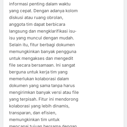
informasi penting dalam waktu
yang cepat. Dengan adanya kolom
diskusi atau ruang obrolan,
anggota tim dapat berbicara
langsung dan mengklarifikasi isu-
isu yang muncul dengan mudah.
Selain itu, fitur berbagi dokumen
memungkinkan banyak pengguna
untuk mengakses dan mengedit
file secara bersamaan. Ini sangat
berguna untuk kerja tim yang
memerlukan kolaborasi dalam
dokumen yang sama tanpa harus
mengirimkan banyak versi atau file
yang terpisah. Fitur ini mendorong
kolaborasi yang lebih dinamis,
transparan, dan efisien,
memungkinkan tim untuk
mencapai tujuan bersama dengan