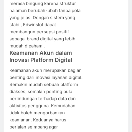
merasa bingung karena struktur
halaman berubah-ubah tanpa pola
yang jelas. Dengan sistem yang
stabil, Edwinslot dapat
membangun persepsi positif
sebagai brand digital yang lebih
mudah dipahami.
Keamanan Akun dalam
Inovasi Platform Digital
Keamanan akun merupakan bagian
penting dari inovasi layanan digital.
Semakin mudah sebuah platform
diakses, semakin penting pula
perlindungan terhadap data dan
aktivitas pengguna. Kemudahan
tidak boleh mengorbankan
keamanan. Keduanya harus
berjalan seimbang agar