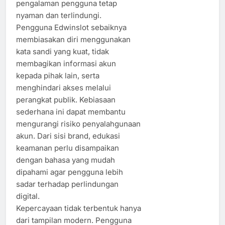
pengalaman pengguna tetap
nyaman dan terlindungi.
Pengguna Edwinslot sebaiknya
membiasakan diri menggunakan
kata sandi yang kuat, tidak
membagikan informasi akun
kepada pihak lain, serta
menghindari akses melalui
perangkat publik. Kebiasaan
sederhana ini dapat membantu
mengurangi risiko penyalahgunaan
akun. Dari sisi brand, edukasi
keamanan perlu disampaikan
dengan bahasa yang mudah
dipahami agar pengguna lebih
sadar terhadap perlindungan
digital.
Kepercayaan tidak terbentuk hanya
dari tampilan modern. Pengguna