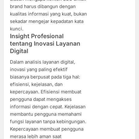
brand harus dibangun dengan
kualitas informasi yang kuat, bukan
sekadar mengejar kepadatan kata
kunci.
Insight Profesional
tentang Inovasi Layanan
Digital
Dalam analisis layanan digital,
inovasi yang paling efektif
biasanya berpusat pada tiga hal:
efisiensi, kejelasan, dan
kepercayaan. Efisiensi membuat
pengguna dapat mengakses
informasi dengan cepat. Kejelasan
membantu pengguna memahami
fungsi layanan tanpa kebingungan.
Kepercayaan membuat pengguna
merasa lebih aman saat