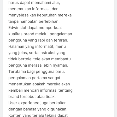
harus dapat memahami alur,
menemukan informasi, dan
menyelesaikan kebutuhan mereka
tanpa hambatan berlebihan.
Edwinslot dapat memperkuat
kualitas brand melalui pengalaman
pengguna yang rapi dan terarah.
Halaman yang informatif, menu
yang jelas, serta instruksi yang
tidak bertele-tele akan membantu
pengguna merasa lebih nyaman.
Terutama bagi pengguna baru,
pengalaman pertama sangat
menentukan apakah mereka akan
kembali mencari informasi tentang
brand tersebut atau tidak.
User experience juga berkaitan
dengan bahasa yang digunakan.
Konten yang terlalu teknis dapat