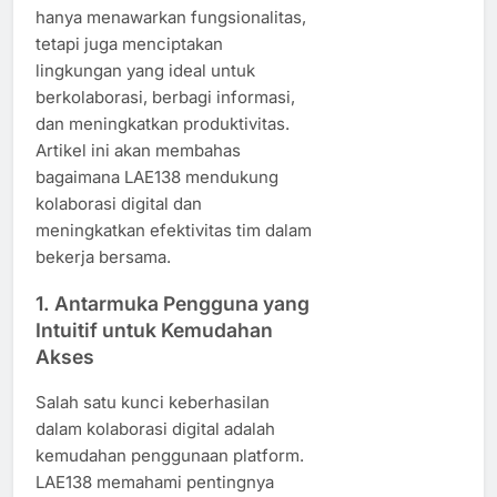
hanya menawarkan fungsionalitas,
tetapi juga menciptakan
lingkungan yang ideal untuk
berkolaborasi, berbagi informasi,
dan meningkatkan produktivitas.
Artikel ini akan membahas
bagaimana LAE138 mendukung
kolaborasi digital dan
meningkatkan efektivitas tim dalam
bekerja bersama.
1.
Antarmuka Pengguna yang
Intuitif untuk Kemudahan
Akses
Salah satu kunci keberhasilan
dalam kolaborasi digital adalah
kemudahan penggunaan platform.
LAE138 memahami pentingnya