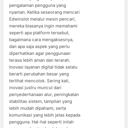
pengalaman pengguna yang
nyaman. Ketika seseorang mencari
Edwinslot melalui mesin pencari,
mereka biasanya ingin memahami
seperti apa platform tersebut,
bagaimana cara mengaksesnya,
dan apa saja aspek yang perlu
diperhatikan agar penggunaan
terasa lebih aman dan terarah.
Inovasi layanan digital tidak selalu
berarti perubahan besar yang
terlihat mencolok. Sering kali,
inovasi justru muncul dari
penyederhanaan alur, peningkatan
stabilitas sistem, tampilan yang
lebih mudah dipahami, serta
komunikasi yang lebih jelas kepada
pengguna. Hal-hal seperti inilah