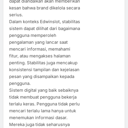
dapat diandalkan akan memberikan
kesan bahwa brand dikelola secara
serius.
Dalam konteks Edwinslot, stabilitas
sistem dapat dilihat dari bagaimana
pengguna memperoleh
pengalaman yang lancar saat
mencari informasi, memahami
fitur, atau mengakses halaman
penting. Stabilitas juga mencakup
konsistensi tampilan dan kejelasan
pesan yang disampaikan kepada
pengguna.
Sistem digital yang baik sebaiknya
tidak membuat pengguna bekerja
terlalu keras. Pengguna tidak perlu
mencari terlalu lama hanya untuk
menemukan informasi dasar.
Mereka juga tidak seharusnya