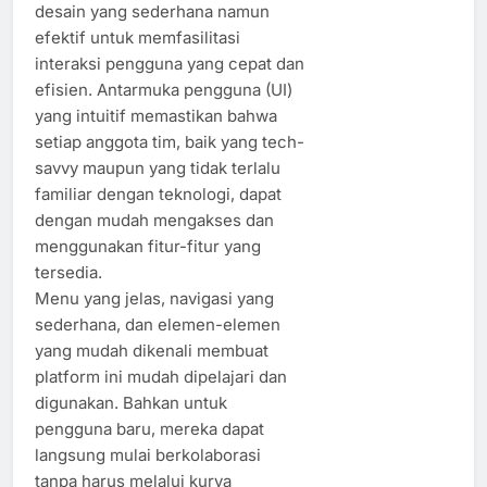
desain yang sederhana namun
efektif untuk memfasilitasi
interaksi pengguna yang cepat dan
efisien. Antarmuka pengguna (UI)
yang intuitif memastikan bahwa
setiap anggota tim, baik yang tech-
savvy maupun yang tidak terlalu
familiar dengan teknologi, dapat
dengan mudah mengakses dan
menggunakan fitur-fitur yang
tersedia.
Menu yang jelas, navigasi yang
sederhana, dan elemen-elemen
yang mudah dikenali membuat
platform ini mudah dipelajari dan
digunakan. Bahkan untuk
pengguna baru, mereka dapat
langsung mulai berkolaborasi
tanpa harus melalui kurva