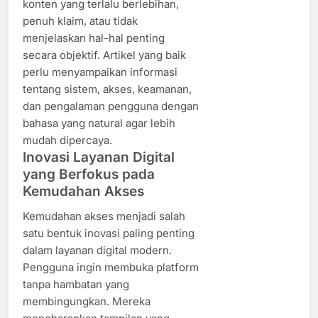
konten yang terlalu berlebihan,
penuh klaim, atau tidak
menjelaskan hal-hal penting
secara objektif. Artikel yang baik
perlu menyampaikan informasi
tentang sistem, akses, keamanan,
dan pengalaman pengguna dengan
bahasa yang natural agar lebih
mudah dipercaya.
Inovasi Layanan Digital
yang Berfokus pada
Kemudahan Akses
Kemudahan akses menjadi salah
satu bentuk inovasi paling penting
dalam layanan digital modern.
Pengguna ingin membuka platform
tanpa hambatan yang
membingungkan. Mereka