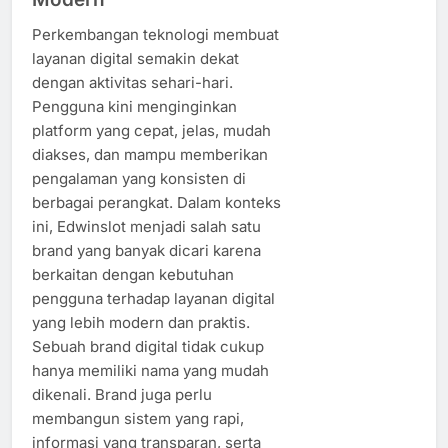
Perkembangan teknologi membuat
layanan digital semakin dekat
dengan aktivitas sehari-hari.
Pengguna kini menginginkan
platform yang cepat, jelas, mudah
diakses, dan mampu memberikan
pengalaman yang konsisten di
berbagai perangkat. Dalam konteks
ini, Edwinslot menjadi salah satu
brand yang banyak dicari karena
berkaitan dengan kebutuhan
pengguna terhadap layanan digital
yang lebih modern dan praktis.
Sebuah brand digital tidak cukup
hanya memiliki nama yang mudah
dikenali. Brand juga perlu
membangun sistem yang rapi,
informasi yang transparan, serta