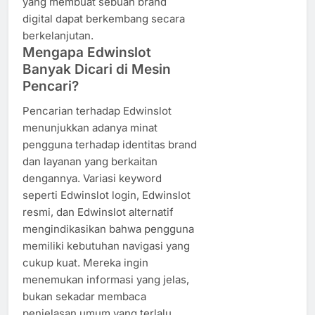
yang membuat sebuah brand
digital dapat berkembang secara
berkelanjutan.
Mengapa Edwinslot
Banyak Dicari di Mesin
Pencari?
Pencarian terhadap Edwinslot
menunjukkan adanya minat
pengguna terhadap identitas brand
dan layanan yang berkaitan
dengannya. Variasi keyword
seperti Edwinslot login, Edwinslot
resmi, dan Edwinslot alternatif
mengindikasikan bahwa pengguna
memiliki kebutuhan navigasi yang
cukup kuat. Mereka ingin
menemukan informasi yang jelas,
bukan sekadar membaca
penjelasan umum yang terlalu