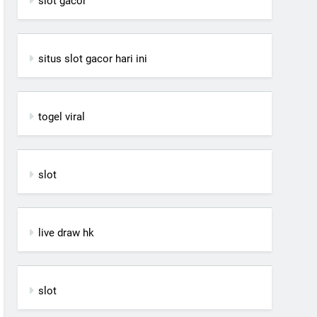
slot gacor
situs slot gacor hari ini
togel viral
slot
live draw hk
slot