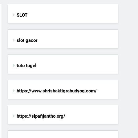
SLOT
slot gacor
toto togel
https://www.shrishaktigrahudyog.com/
https://sipafijantho.org/