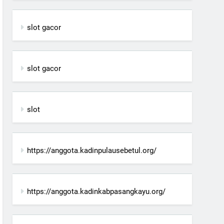
slot gacor
slot gacor
slot
https://anggota.kadinpulausebetul.org/
https://anggota.kadinkabpasangkayu.org/