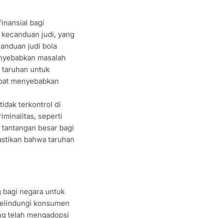
inansial bagi
 kecanduan judi, yang
anduan judi bola
enyebabkan masalah
 taruhan untuk
apat menyebabkan
tidak terkontrol di
minalitas, seperti
 tantangan besar bagi
stikan bahwa taruhan
 bagi negara untuk
melindungi konsumen
ang telah mengadopsi