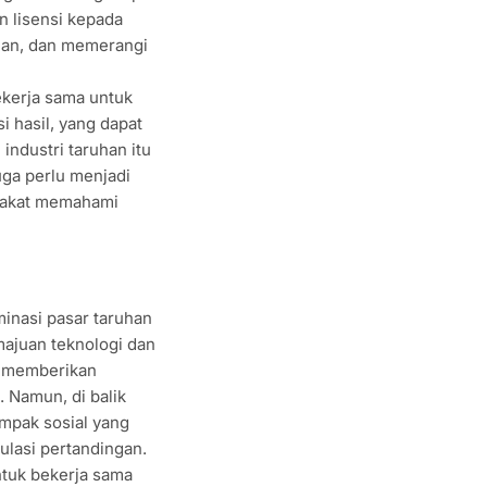
n lisensi kepada
dian, dan memerangi
kerja sama untuk
 hasil, yang dapat
industri taruhan itu
uga perlu menjadi
arakat memahami
minasi pasar taruhan
ajuan teknologi dan
la memberikan
. Namun, di balik
ampak sosial yang
ulasi pertandingan.
untuk bekerja sama