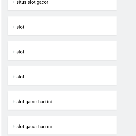
situs slot gacor
slot
slot
slot
slot gacor hari ini
slot gacor hari ini