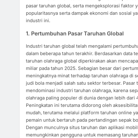
pasar taruhan global, serta mengeksplorasi faktor
popularitasnya serta dampak ekonomi dan sosial ya
industri ini.
1.
Pertumbuhan Pasar Taruhan Global
Industri taruhan global telah mengalami pertumbuh
dalam beberapa tahun terakhir. Berdasarkan data ter
taruhan olahraga global diperkirakan akan mencapai
miliar pada tahun 2025. Sebagian besar dari pertum
meningkatnya minat terhadap taruhan olahraga di s
judi bola menjadi salah satu sektor terbesar. Pasar 
mendominasi industri taruhan olahraga, karena sep
olahraga paling populer di dunia dengan lebih dari 
Peningkatan ini terutama didorong oleh aksesibilit
mudah, terutama melalui platform taruhan online
pemain untuk bertaruh pada pertandingan sepak bol
Dengan munculnya situs taruhan dan aplikasi mobi
memungkinkan pengguna untuk memasang taruhan