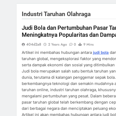
Industri Taruhan Olahraga
Judi Bola dan Pertumbuhan Pasar Ta
Meningkatnya Popularitas dan Damp
404d2a8
2 Years Ago
0
9 Mins
Artikel ini membahas hubungan antara
judi bola
dan
taruhan global, mengeksplorasi faktor yang mendo
serta dampak ekonomi dan sosial yang ditimbulkan ol
Judi bola merupakan salah satu bentuk taruhan yang
dunia, terutama di kalangan penggemar sepak bola
berkembangnya teknologi dan semakin mudahnya a
taruhan online, industri taruhan olahraga, khususnya
mengalami pertumbuhan yang pesat. Dalam beberap
pasar taruhan global telah berkembang dengan cep
dari berbagai negara dan menciptakan peluang ekon
Artikel ini akan membahas hubungan antara judi b