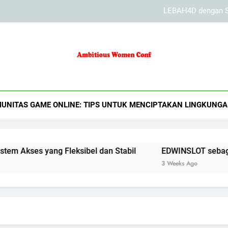
LEBAH4D dengan Si
EDWINSLOT sebagai Ekosistem Digi
LEBAH4D sebagai Ekosistem Digi
itious Women Confer
EDWINSLOT dengan Si
lah Dalam Ambitious Women Conference, Sebuah Konferensi Y
LEBAH4D dengan Si
MUNITAS GAME ONLINE: TIPS UNTUK MENCIPTAKAN LINGKUNG
EDWINSLOT sebagai Ekosistem Digi
LEBAH4D sebagai Ekosistem Digi
ang Fleksibel dan Stabil
EDWINSLOT sebagai Ekosistem
3 Weeks Ago