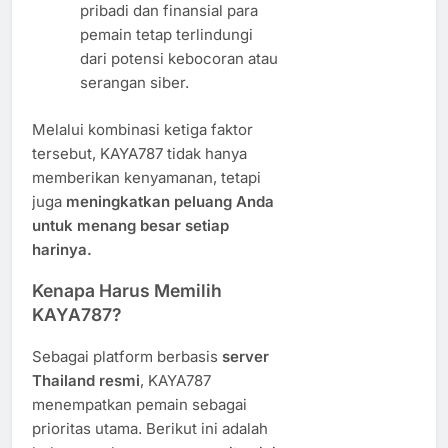
pribadi dan finansial para
pemain tetap terlindungi
dari potensi kebocoran atau
serangan siber.
Melalui kombinasi ketiga faktor
tersebut, KAYA787 tidak hanya
memberikan kenyamanan, tetapi
juga
meningkatkan peluang Anda
untuk menang besar setiap
harinya.
Kenapa Harus Memilih
KAYA787?
Sebagai platform berbasis
server
Thailand resmi
, KAYA787
menempatkan pemain sebagai
prioritas utama. Berikut ini adalah