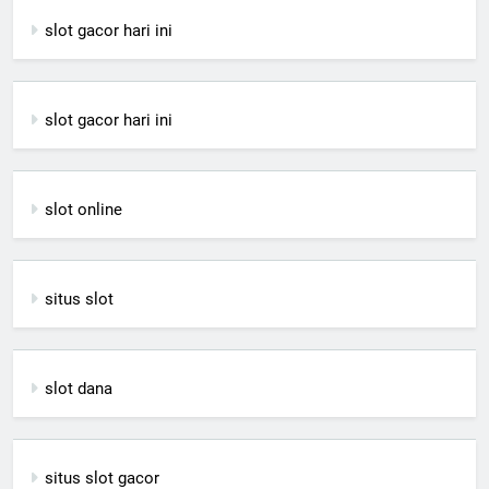
slot gacor hari ini
slot gacor hari ini
slot online
situs slot
slot dana
situs slot gacor