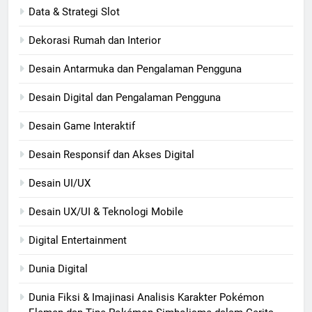
Data & Strategi Slot
Dekorasi Rumah dan Interior
Desain Antarmuka dan Pengalaman Pengguna
Desain Digital dan Pengalaman Pengguna
Desain Game Interaktif
Desain Responsif dan Akses Digital
Desain UI/UX
Desain UX/UI & Teknologi Mobile
Digital Entertainment
Dunia Digital
Dunia Fiksi & Imajinasi Analisis Karakter Pokémon