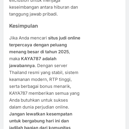
exclusion untuk menjaga
keseimbangan antara hiburan dan
tanggung jawab pribadi.
Kesimpulan
Jika Anda mencari
situs judi online
terpercaya dengan peluang
menang besar di tahun 2025
,
maka
KAYA787 adalah
jawabannya
. Dengan server
Thailand resmi yang stabil, sistem
keamanan modern, RTP tinggi,
serta berbagai bonus menarik,
KAYA787 memberikan semua yang
Anda butuhkan untuk sukses
dalam dunia perjudian online.
Jangan lewatkan kesempatan
untuk bergabung hari ini dan
jadilah bagian dari komunitas