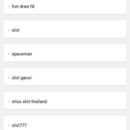
live draw hk
slot
spaceman
slot gacor
situs slot thailand
slot777