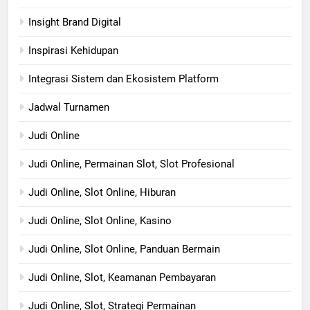
Insight Brand Digital
Inspirasi Kehidupan
Integrasi Sistem dan Ekosistem Platform
Jadwal Turnamen
Judi Online
Judi Online, Permainan Slot, Slot Profesional
Judi Online, Slot Online, Hiburan
Judi Online, Slot Online, Kasino
Judi Online, Slot Online, Panduan Bermain
Judi Online, Slot, Keamanan Pembayaran
Judi Online, Slot, Strategi Permainan