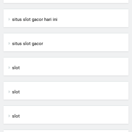
situs slot gacor hari ini
situs slot gacor
slot
slot
slot