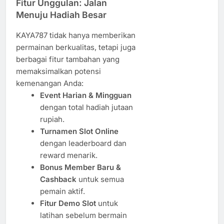
Fitur Unggulan: Jalan
Menuju Hadiah Besar
KAYA787 tidak hanya memberikan
permainan berkualitas, tetapi juga
berbagai fitur tambahan yang
memaksimalkan potensi
kemenangan Anda:
Event Harian & Mingguan
dengan total hadiah jutaan
rupiah.
Turnamen Slot Online
dengan leaderboard dan
reward menarik.
Bonus Member Baru &
Cashback
untuk semua
pemain aktif.
Fitur Demo Slot
untuk
latihan sebelum bermain