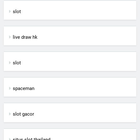
slot
live draw hk
slot
spaceman
slot gacor
situs slot thailand