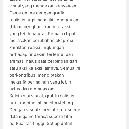
visual yang mendekati kenyataan.
Game online dengan grafik
realistis juga memiliki keunggulan
dalam menghadirkan interaksi
yang lebih natural. Pemain dapat
merasakan perubahan ekspresi
karakter, reaksi lingkungan
terhadap tindakan tertentu, dan
animasi halus saat berpindah dari
satu aksi ke aksi lainnya. Semua ini
berkontribusi menciptakan
mekanik permainan yang lebih
halus dan memuaskan.
Selain sisi visual, grafik realistis
turut meningkatkan storytelling.
Dengan visual sinematik, cutscene
dalam game terasa seperti film
berkualitas tinggi. Setiap detail