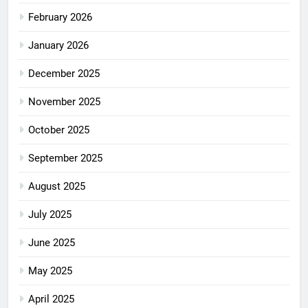
February 2026
January 2026
December 2025
November 2025
October 2025
September 2025
August 2025
July 2025
June 2025
May 2025
April 2025