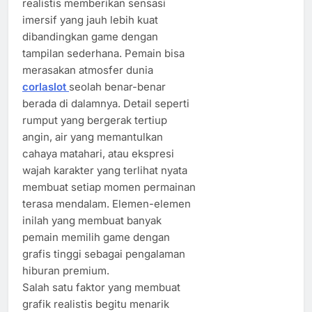
realistis memberikan sensasi
imersif yang jauh lebih kuat
dibandingkan game dengan
tampilan sederhana. Pemain bisa
merasakan atmosfer dunia
corlaslot
seolah benar-benar
berada di dalamnya. Detail seperti
rumput yang bergerak tertiup
angin, air yang memantulkan
cahaya matahari, atau ekspresi
wajah karakter yang terlihat nyata
membuat setiap momen permainan
terasa mendalam. Elemen-elemen
inilah yang membuat banyak
pemain memilih game dengan
grafis tinggi sebagai pengalaman
hiburan premium.
Salah satu faktor yang membuat
grafik realistis begitu menarik