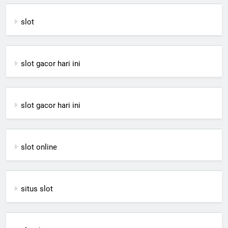
slot
slot gacor hari ini
slot gacor hari ini
slot online
situs slot