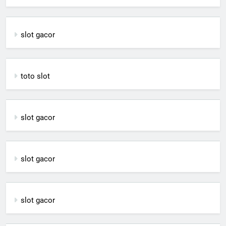
slot gacor
toto slot
slot gacor
slot gacor
slot gacor