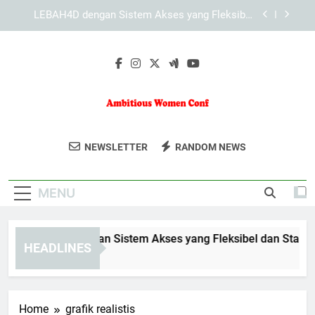
Skip
EDWINSLOT sebagai Ekosistem Digital dengan
to
Layanan yang Terintegrasi
content
LEBAH4D sebagai Ekosistem Digital dengan
Layanan yang Terintegrasi
EDWINSLOT dengan Sistem Akses yang Fleksibel
dan Stabil
LEBAH4D dengan Sistem Akses yang Fleksibel
dan Stabil
Ambitious
Bergabunglah Dalam Ambitious Women
EDWINSLOT sebagai Ekosistem Digital dengan
NEWSLETTER
RANDOM NEWS
Layanan yang Terintegrasi
Women
Conference, Sebuah Konferensi Yang
LEBAH4D sebagai Ekosistem Digital dengan
Menginspirasi Perempuan Untuk Sukses
Layanan yang Terintegrasi
Conference
MENU
Dan Berdaya.
DWINSLOT dengan Sistem Akses yang Fleksibel dan Stabil
HEADLINES
Week Ago
Home
grafik realistis