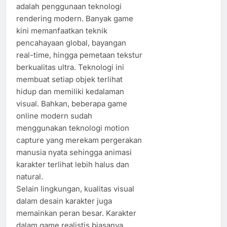
adalah penggunaan teknologi
rendering modern. Banyak game
kini memanfaatkan teknik
pencahayaan global, bayangan
real-time, hingga pemetaan tekstur
berkualitas ultra. Teknologi ini
membuat setiap objek terlihat
hidup dan memiliki kedalaman
visual. Bahkan, beberapa game
online modern sudah
menggunakan teknologi motion
capture yang merekam pergerakan
manusia nyata sehingga animasi
karakter terlihat lebih halus dan
natural.
Selain lingkungan, kualitas visual
dalam desain karakter juga
memainkan peran besar. Karakter
dalam game realistis biasanya