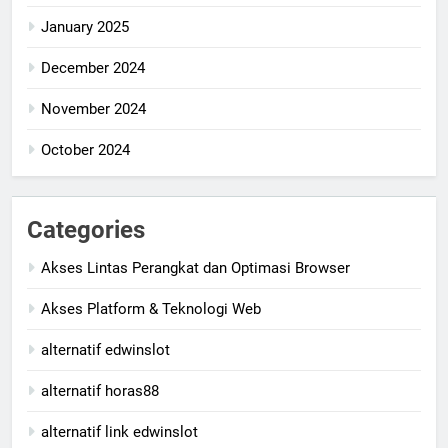
January 2025
December 2024
November 2024
October 2024
Categories
Akses Lintas Perangkat dan Optimasi Browser
Akses Platform & Teknologi Web
alternatif edwinslot
alternatif horas88
alternatif link edwinslot