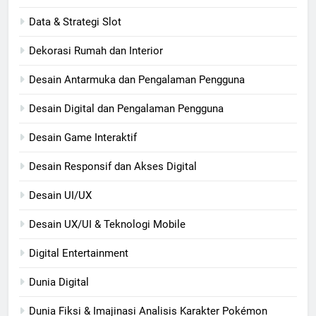
Data & Strategi Slot
Dekorasi Rumah dan Interior
Desain Antarmuka dan Pengalaman Pengguna
Desain Digital dan Pengalaman Pengguna
Desain Game Interaktif
Desain Responsif dan Akses Digital
Desain UI/UX
Desain UX/UI & Teknologi Mobile
Digital Entertainment
Dunia Digital
Dunia Fiksi & Imajinasi Analisis Karakter Pokémon