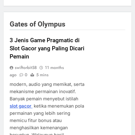
Gates of Olympus
3 Jenis Game Pragmatic di
Slot Gacor yang Paling Dicari
Pemain
swiftorbit58
11 months
ago
0
5 mins
modern, audio yang memikat, serta
mekanisme permainan inovatif.
Banyak pemain menyebut istilah
slot gacor
ketika menemukan pola
permainan yang lebih sering
memicu fitur bonus atau
menghasilkan kemenangan
beruntun. Walaupun hasil