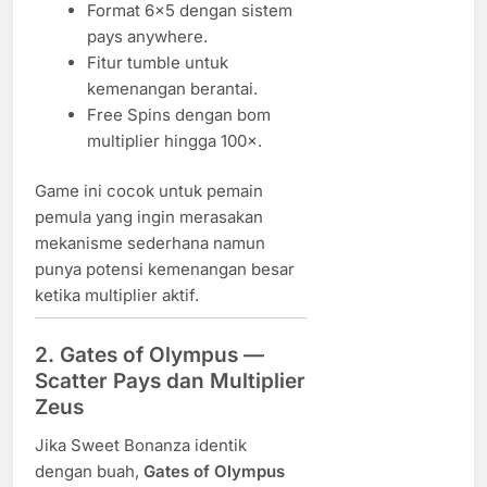
Format 6×5 dengan sistem
pays anywhere.
Fitur tumble untuk
kemenangan berantai.
Free Spins dengan bom
multiplier hingga 100×.
Game ini cocok untuk pemain
pemula yang ingin merasakan
mekanisme sederhana namun
punya potensi kemenangan besar
ketika multiplier aktif.
2. Gates of Olympus —
Scatter Pays dan Multiplier
Zeus
Jika Sweet Bonanza identik
dengan buah,
Gates of Olympus