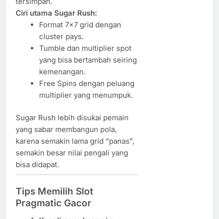
tersimpan.
Ciri utama Sugar Rush:
Format 7×7 grid dengan
cluster pays.
Tumble dan multiplier spot
yang bisa bertambah seiring
kemenangan.
Free Spins dengan peluang
multiplier yang menumpuk.
Sugar Rush lebih disukai pemain
yang sabar membangun pola,
karena semakin lama grid “panas”,
semakin besar nilai pengali yang
bisa didapat.
Tips Memilih Slot
Pragmatic Gacor