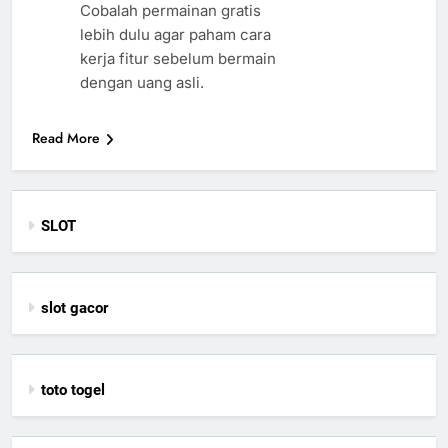
Cobalah permainan gratis
lebih dulu agar paham cara
kerja fitur sebelum bermain
dengan uang asli.
Read More
SLOT
slot gacor
toto togel