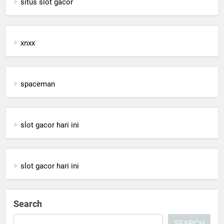
situs slot gacor
xnxx
spaceman
slot gacor hari ini
slot gacor hari ini
Search
SEARCH