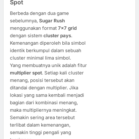
Spot
Berbeda dengan dua game
sebelumnya,
Sugar Rush
menggunakan format
7×7 grid
dengan sistem
cluster pays
.
Kemenangan diperoleh bila simbol
identik berkumpul dalam sebuah
cluster minimal lima simbol.
Yang membuatnya unik adalah fitur
multiplier spot
. Setiap kali cluster
menang, posisi tersebut akan
ditandai dengan multiplier. Jika
lokasi yang sama kembali menjadi
bagian dari kombinasi menang,
maka multipliernya meningkat.
Semakin sering area tersebut
terlibat dalam kemenangan,
semakin tinggi pengali yang