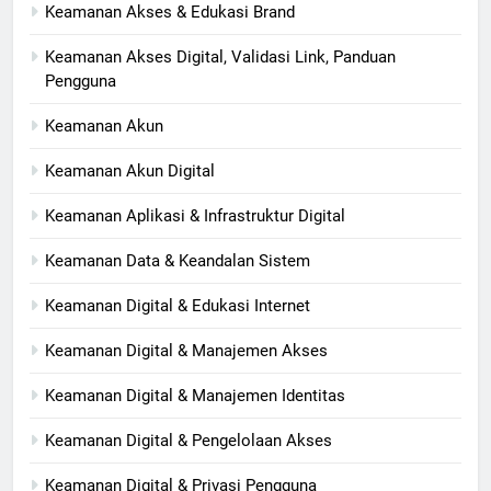
Keamanan Akses & Edukasi Brand
Keamanan Akses Digital, Validasi Link, Panduan
Pengguna
Keamanan Akun
Keamanan Akun Digital
Keamanan Aplikasi & Infrastruktur Digital
Keamanan Data & Keandalan Sistem
Keamanan Digital & Edukasi Internet
Keamanan Digital & Manajemen Akses
Keamanan Digital & Manajemen Identitas
Keamanan Digital & Pengelolaan Akses
Keamanan Digital & Privasi Pengguna