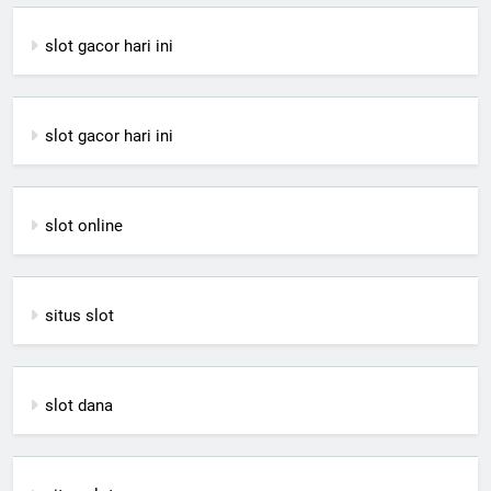
slot gacor hari ini
slot gacor hari ini
slot online
situs slot
slot dana