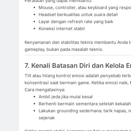
Peralatan yang dapat membantu:
Mouse, controller, atau keyboard yang respo
Headset berkualitas untuk suara detail
Layar dengan refresh rate yang baik
Koneksi internet stabil
Kenyamanan dan stabilitas teknis membantu Anda t
gameplay, bukan pada masalah teknis.
7. Kenali Batasan Diri dan Kelola 
Tilt atau hilang kontrol emosi adalah penyebab ter
konsentrasi saat bermain game. Ketika emosi naik, 
Cara mengatasinya:
Ambil jeda jika mulai kesal
Berhenti bermain sementara setelah kekala
Lakukan grounding sederhana: tarik napas, m
sejenak