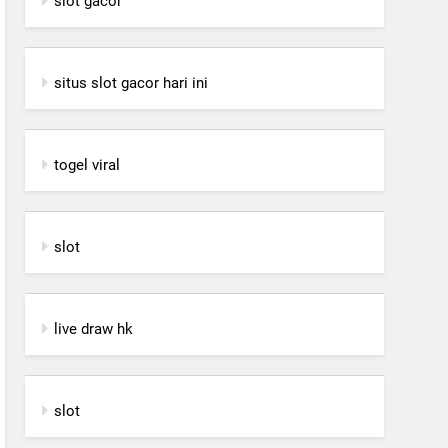
slot gacor
situs slot gacor hari ini
togel viral
slot
live draw hk
slot