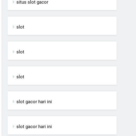
situs slot gacor
slot
slot
slot
slot gacor hari ini
slot gacor hari ini