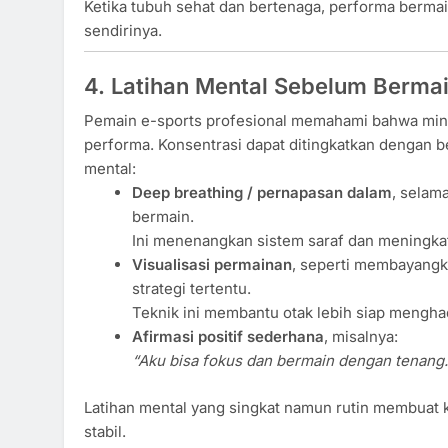
Ketika tubuh sehat dan bertenaga, performa berma
sendirinya.
4. Latihan Mental Sebelum Berma
Pemain e-sports profesional memahami bahwa mi
performa. Konsentrasi dapat ditingkatkan dengan 
mental:
Deep breathing / pernapasan dalam
, selam
bermain.
Ini menenangkan sistem saraf dan meningka
Visualisasi permainan
, seperti membayang
strategi tertentu.
Teknik ini membantu otak lebih siap mengha
Afirmasi positif sederhana
, misalnya:
“Aku bisa fokus dan bermain dengan tenang.
Latihan mental yang singkat namun rutin membuat k
stabil.