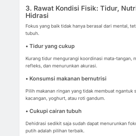
3. Rawat Kondisi Fisik: Tidur, Nutr
Hidrasi
Fokus yang baik tidak hanya berasal dari mental, tet
tubuh.
• Tidur yang cukup
Kurang tidur mengurangi koordinasi mata-tangan,
refleks, dan menurunkan akurasi.
• Konsumsi makanan bernutrisi
Pilih makanan ringan yang tidak membuat ngantuk 
kacangan, yoghurt, atau roti gandum.
• Cukupi cairan tubuh
Dehidrasi sedikit saja sudah dapat menurunkan foku
putih adalah pilihan terbaik.