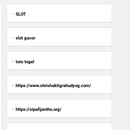
SLOT
slot gacor
toto togel
https://www.shrishaktigrahudyog.com/
https://sipafijantho.org/