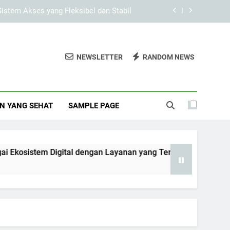
stem Akses yang Fleksibel dan Stabil
tal dengan Layanan yang Terintegrasi
tal dengan Layanan yang Terintegrasi
NEWSLETTER
RANDOM NEWS
ence
stem Akses yang Fleksibel dan Stabil
ang Menginspirasi Perempuan Untuk Sukses Dan Berdaya.
stem Akses yang Fleksibel dan Stabil
AN YANG SEHAT
SAMPLE PAGE
tal dengan Layanan yang Terintegrasi
tal dengan Layanan yang Terintegrasi
Digital dengan Layanan yang Terintegrasi
LEBAH4D seb
3 Weeks Ago