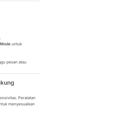
.
 Mode
untuk
ggu pesan atau
ukung
nsivitas. Peralatan
untuk menyesuaikan