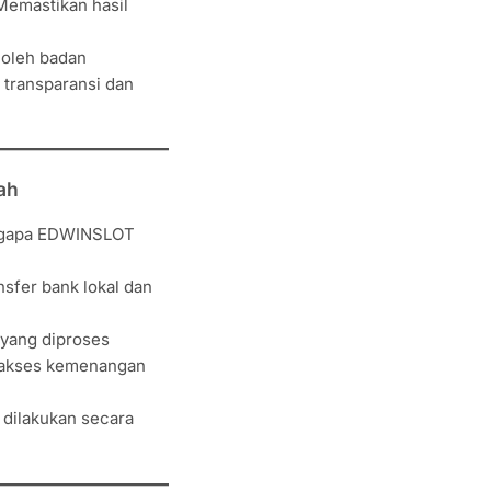
emastikan hasil
oleh badan
 transparansi dan
ah
engapa EDWINSLOT
fer bank lokal dan
 yang diproses
akses kemenangan
dilakukan secara