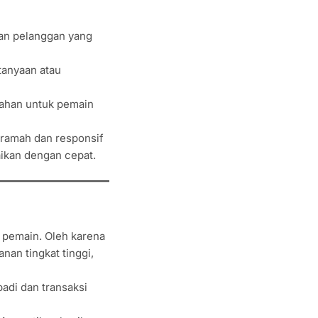
nan pelanggan yang
tanyaan atau
ahan untuk pemain
ramah dan responsif
ikan dengan cepat.
pemain. Oleh karena
nan tingkat tinggi,
adi dan transaksi