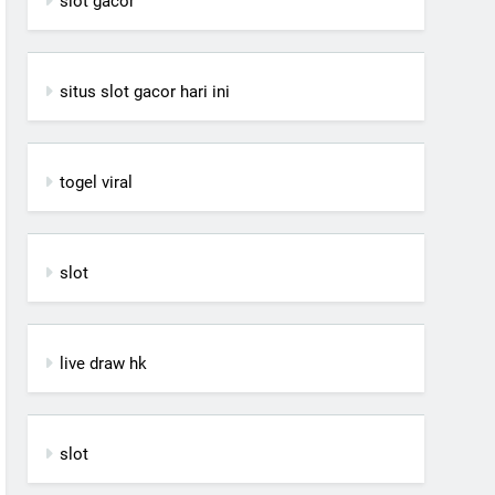
slot gacor
situs slot gacor hari ini
togel viral
slot
live draw hk
slot