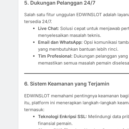
5. Dukungan Pelanggan 24/7
Salah satu fitur unggulan EDWINSLOT adalah laya
tersedia 24/7.
Live Chat:
Solusi cepat untuk menjawab per
menyelesaikan masalah teknis.
Email dan WhatsApp:
Opsi komunikasi tamb
yang membutuhkan bantuan lebih rinci.
Tim Profesional:
Dukungan pelanggan yang 
memastikan semua masalah pemain diselesa
6. Sistem Keamanan yang Terjamin
EDWINSLOT memahami pentingnya keamanan bagi 
itu, platform ini menerapkan langkah-langkah keama
termasuk:
Teknologi Enkripsi SSL:
Melindungi data prib
finansial pemain.