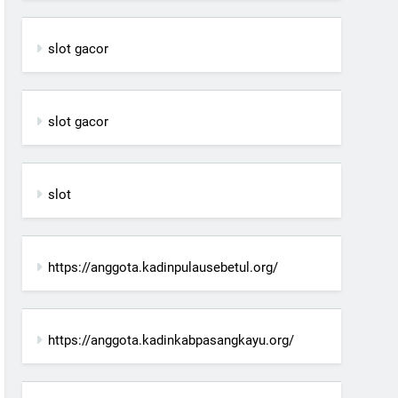
slot gacor
slot gacor
slot
https://anggota.kadinpulausebetul.org/
https://anggota.kadinkabpasangkayu.org/