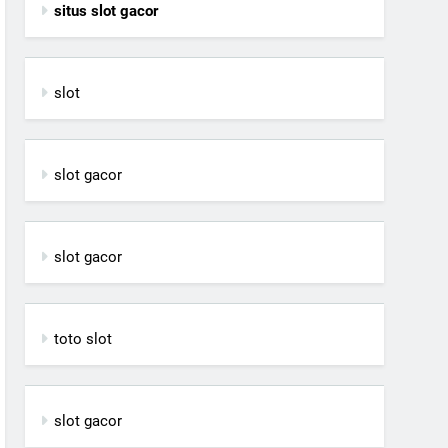
situs slot gacor
slot
slot gacor
slot gacor
toto slot
slot gacor