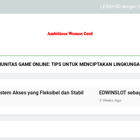
LEBAH4D dengan Si
EDWINSLOT sebagai Ekosistem Digi
LEBAH4D sebagai Ekosistem Digi
itious Women Confer
EDWINSLOT dengan Si
lah Dalam Ambitious Women Conference, Sebuah Konferensi Y
LEBAH4D dengan Si
MUNITAS GAME ONLINE: TIPS UNTUK MENCIPTAKAN LINGKUNG
EDWINSLOT sebagai Ekosistem Digi
LEBAH4D sebagai Ekosistem Digi
ang Fleksibel dan Stabil
EDWINSLOT sebagai Ekosistem
3 Weeks Ago