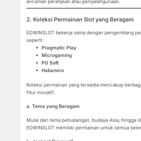
ancaman peretasan atau penyalahgunaan.
2. Koleksi Permainan Slot yang Beragam
EDWINSLOT bekerja sama dengan pengembang pe
seperti:
Pragmatic Play
Microgaming
PG Soft
Habanero
Koleksi permainan yang tersedia mencakup berbag
fitur inovatif.
a. Tema yang Beragam
Mulai dari tema petualangan, budaya Asia, hingga slo
EDWINSLOT memiliki permainan untuk semua seler