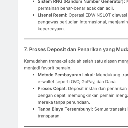
Sistem RNG (Random Number Generator):
M
permainan benar-benar acak dan adil.
Lisensi Resmi:
Operasi EDWINSLOT diawasi 
pengawas perjudian internasional, menjamin
kepercayaan.
7. Proses Deposit dan Penarikan yang Mud
Kemudahan transaksi adalah salah satu alasan m
menjadi favorit pemain.
Metode Pembayaran Lokal:
Mendukung trans
e-wallet seperti OVO, GoPay, dan Dana.
Proses Cepat:
Deposit instan dan penarikan
dengan cepat, memungkinkan pemain meng
mereka tanpa penundaan.
Tanpa Biaya Tersembunyi:
Semua transaksi 
transparan.