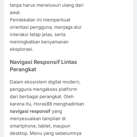
tanpa harus menelusuri ulang dari
awal.
Pendekatan ini memperkuat
orientasi pengguna, menjaga alur
interaksi tetap jelas, serta
meningkatkan kenyamanan
eksplorasi.
Navigasi Responsif Lintas
Perangkat
Dalam ekosistem digital modern,
pengguna mengakses platform
dari berbagai perangkat. Oleh
karena itu, Horas88 menghadirkan
navigasi responsif
yang
menyesuaikan tampilan di
smartphone, tablet, maupun
desktop. Menu yang sebelumnya