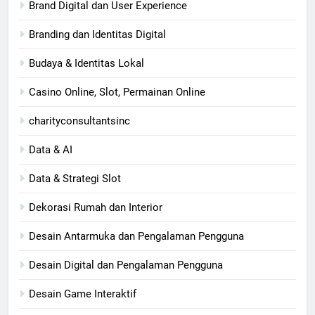
Brand Digital dan User Experience
Branding dan Identitas Digital
Budaya & Identitas Lokal
Casino Online, Slot, Permainan Online
charityconsultantsinc
Data & AI
Data & Strategi Slot
Dekorasi Rumah dan Interior
Desain Antarmuka dan Pengalaman Pengguna
Desain Digital dan Pengalaman Pengguna
Desain Game Interaktif