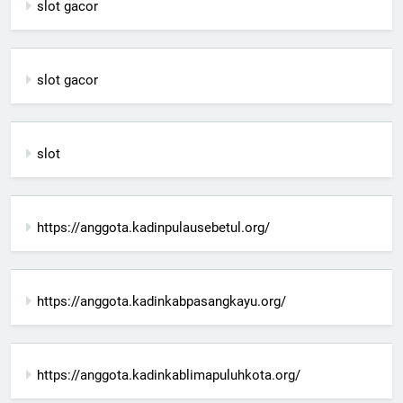
slot gacor
slot gacor
slot
https://anggota.kadinpulausebetul.org/
https://anggota.kadinkabpasangkayu.org/
https://anggota.kadinkablimapuluhkota.org/