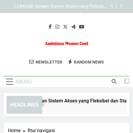
Skip
EDWINSLOT sebagai Ekosistem Digital dengan
to
Layanan yang Terintegrasi
content
LEBAH4D sebagai Ekosistem Digital dengan
Layanan yang Terintegrasi
EDWINSLOT dengan Sistem Akses yang Fleksibel
dan Stabil
LEBAH4D dengan Sistem Akses yang Fleksibel
dan Stabil
Ambitious
Bergabunglah Dalam Ambitious Women
EDWINSLOT sebagai Ekosistem Digital dengan
NEWSLETTER
RANDOM NEWS
Layanan yang Terintegrasi
Women
Conference, Sebuah Konferensi Yang
LEBAH4D sebagai Ekosistem Digital dengan
Menginspirasi Perempuan Untuk Sukses
Layanan yang Terintegrasi
Conference
MENU
Dan Berdaya.
DWINSLOT dengan Sistem Akses yang Fleksibel dan Stabil
HEADLINES
Weeks Ago
Home
fitur navigasi