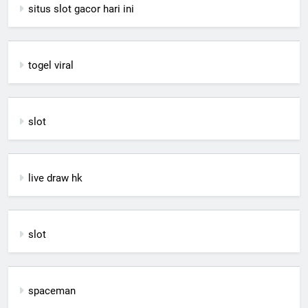
situs slot gacor hari ini
togel viral
slot
live draw hk
slot
spaceman