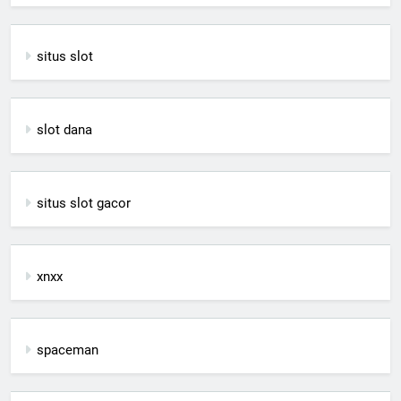
situs slot
slot dana
situs slot gacor
xnxx
spaceman