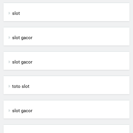
slot
slot gacor
slot gacor
toto slot
slot gacor