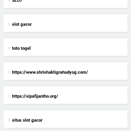
SLOT
slot gacor
toto togel
https://www.shrishaktigrahudyog.com/
https://sipafijantho.org/
situs slot gacor