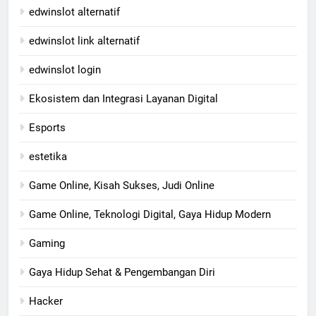
edwinslot alternatif
edwinslot link alternatif
edwinslot login
Ekosistem dan Integrasi Layanan Digital
Esports
estetika
Game Online, Kisah Sukses, Judi Online
Game Online, Teknologi Digital, Gaya Hidup Modern
Gaming
Gaya Hidup Sehat & Pengembangan Diri
Hacker