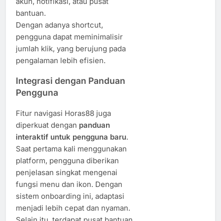
akun, notifikasi, atau pusat
bantuan.
Dengan adanya shortcut,
pengguna dapat meminimalisir
jumlah klik, yang berujung pada
pengalaman lebih efisien.
Integrasi dengan Panduan
Pengguna
Fitur navigasi Horas88 juga
diperkuat dengan
panduan
interaktif untuk pengguna baru
.
Saat pertama kali menggunakan
platform, pengguna diberikan
penjelasan singkat mengenai
fungsi menu dan ikon. Dengan
sistem onboarding ini, adaptasi
menjadi lebih cepat dan nyaman.
Selain itu, terdapat pusat bantuan