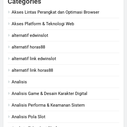
Categories
Akses Lintas Perangkat dan Optimasi Browser
Akses Platform & Teknologi Web
alternatif edwinslot
alternatif horas88
alternatif link edwinslot
alternatif link horas88
Analisis
Analisis Game & Desain Karakter Digital
Analisis Performa & Keamanan Sistem
Analisis Pola Slot