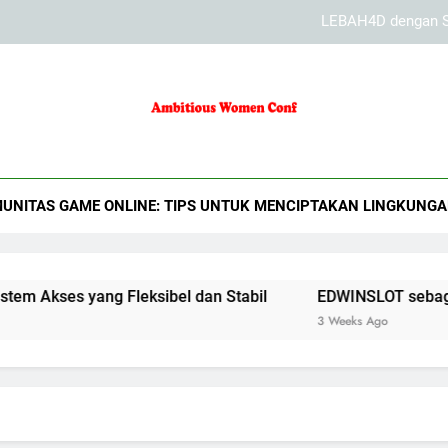
LEBAH4D dengan Si
EDWINSLOT sebagai Ekosistem Digi
LEBAH4D sebagai Ekosistem Digi
itious Women Confer
EDWINSLOT dengan Si
lah Dalam Ambitious Women Conference, Sebuah Konferensi Y
LEBAH4D dengan Si
MUNITAS GAME ONLINE: TIPS UNTUK MENCIPTAKAN LINGKUNG
EDWINSLOT sebagai Ekosistem Digi
LEBAH4D sebagai Ekosistem Digi
s yang Fleksibel dan Stabil
EDWINSLOT sebagai Ekosist
3 Weeks Ago