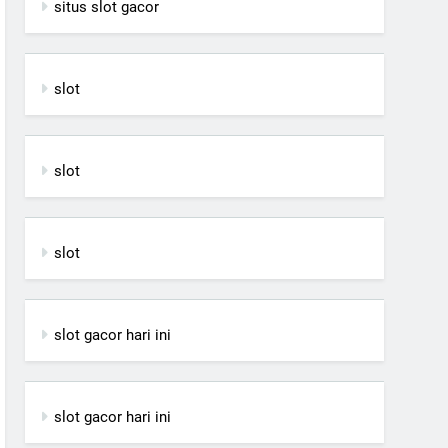
situs slot gacor
slot
slot
slot
slot gacor hari ini
slot gacor hari ini