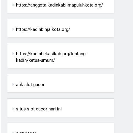
https://anggota.kadinkablimapuluhkota.org/
https://kadinbinjaikota.org/
https://kadinbekasikab.org/tentang-
kadin/ketua-umum/
apk slot gacor
situs slot gacor hari ini