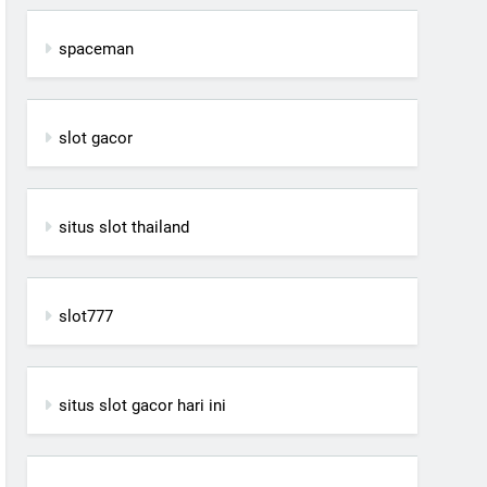
spaceman
slot gacor
situs slot thailand
slot777
situs slot gacor hari ini