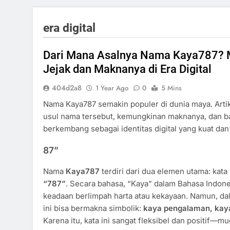
era digital
Dari Mana Asalnya Nama Kaya787? 
Jejak dan Maknanya di Era Digital
404d2a8
1 Year Ago
0
5 Mins
Nama Kaya787 semakin populer di dunia maya. Artik
usul nama tersebut, kemungkinan maknanya, dan b
berkembang sebagai identitas digital yang kuat dan
87”
Nama
Kaya787
terdiri dari dua elemen utama: kata
“787”
. Secara bahasa, “Kaya” dalam Bahasa Indon
keadaan berlimpah harta atau kekayaan. Namun, dal
ini bisa bermakna simbolik:
kaya pengalaman, kaya
Karena itu, kata ini sangat fleksibel dan positif—m