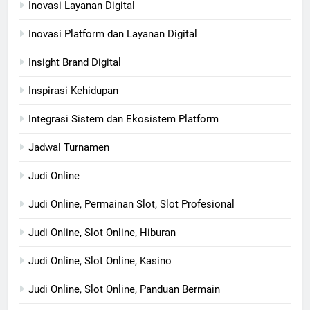
Inovasi Layanan Digital
Inovasi Platform dan Layanan Digital
Insight Brand Digital
Inspirasi Kehidupan
Integrasi Sistem dan Ekosistem Platform
Jadwal Turnamen
Judi Online
Judi Online, Permainan Slot, Slot Profesional
Judi Online, Slot Online, Hiburan
Judi Online, Slot Online, Kasino
Judi Online, Slot Online, Panduan Bermain