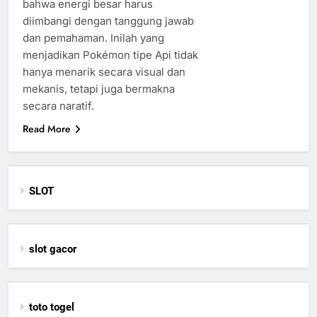
bahwa energi besar harus
diimbangi dengan tanggung jawab
dan pemahaman. Inilah yang
menjadikan Pokémon tipe Api tidak
hanya menarik secara visual dan
mekanis, tetapi juga bermakna
secara naratif.
Read More
SLOT
slot gacor
toto togel