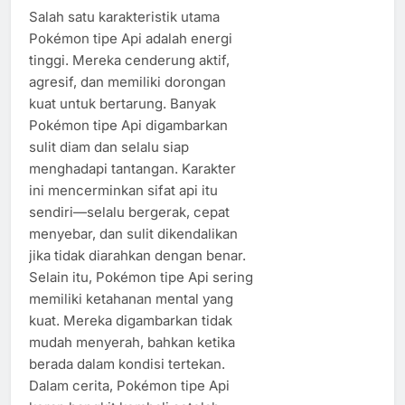
Salah satu karakteristik utama
Pokémon tipe Api adalah energi
tinggi. Mereka cenderung aktif,
agresif, dan memiliki dorongan
kuat untuk bertarung. Banyak
Pokémon tipe Api digambarkan
sulit diam dan selalu siap
menghadapi tantangan. Karakter
ini mencerminkan sifat api itu
sendiri—selalu bergerak, cepat
menyebar, dan sulit dikendalikan
jika tidak diarahkan dengan benar.
Selain itu, Pokémon tipe Api sering
memiliki ketahanan mental yang
kuat. Mereka digambarkan tidak
mudah menyerah, bahkan ketika
berada dalam kondisi tertekan.
Dalam cerita, Pokémon tipe Api