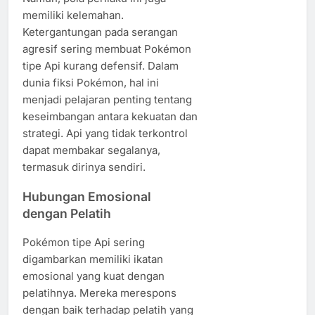
memiliki kelemahan.
Ketergantungan pada serangan
agresif sering membuat Pokémon
tipe Api kurang defensif. Dalam
dunia fiksi Pokémon, hal ini
menjadi pelajaran penting tentang
keseimbangan antara kekuatan dan
strategi. Api yang tidak terkontrol
dapat membakar segalanya,
termasuk dirinya sendiri.
Hubungan Emosional
dengan Pelatih
Pokémon tipe Api sering
digambarkan memiliki ikatan
emosional yang kuat dengan
pelatihnya. Mereka merespons
dengan baik terhadap pelatih yang