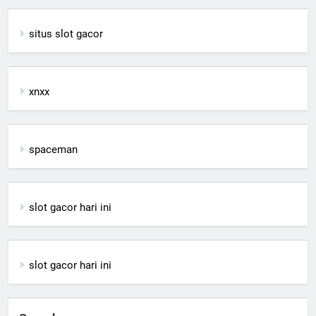
situs slot gacor
xnxx
spaceman
slot gacor hari ini
slot gacor hari ini