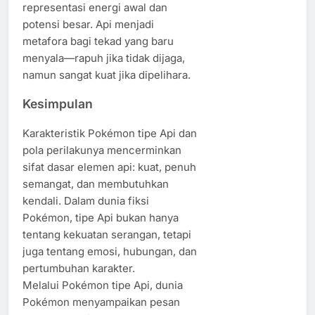
representasi energi awal dan
potensi besar. Api menjadi
metafora bagi tekad yang baru
menyala—rapuh jika tidak dijaga,
namun sangat kuat jika dipelihara.
Kesimpulan
Karakteristik Pokémon tipe Api dan
pola perilakunya mencerminkan
sifat dasar elemen api: kuat, penuh
semangat, dan membutuhkan
kendali. Dalam dunia fiksi
Pokémon, tipe Api bukan hanya
tentang kekuatan serangan, tetapi
juga tentang emosi, hubungan, dan
pertumbuhan karakter.
Melalui Pokémon tipe Api, dunia
Pokémon menyampaikan pesan