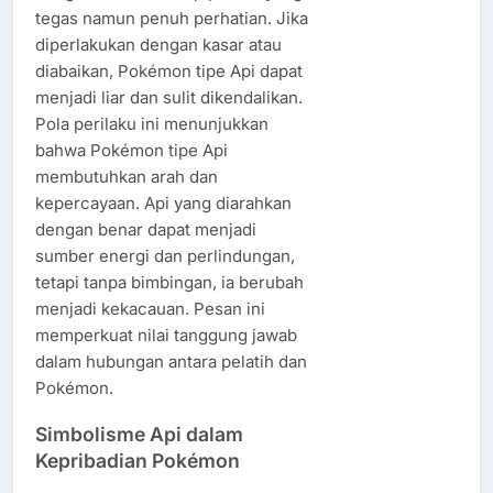
tegas namun penuh perhatian. Jika
diperlakukan dengan kasar atau
diabaikan, Pokémon tipe Api dapat
menjadi liar dan sulit dikendalikan.
Pola perilaku ini menunjukkan
bahwa Pokémon tipe Api
membutuhkan arah dan
kepercayaan. Api yang diarahkan
dengan benar dapat menjadi
sumber energi dan perlindungan,
tetapi tanpa bimbingan, ia berubah
menjadi kekacauan. Pesan ini
memperkuat nilai tanggung jawab
dalam hubungan antara pelatih dan
Pokémon.
Simbolisme Api dalam
Kepribadian Pokémon