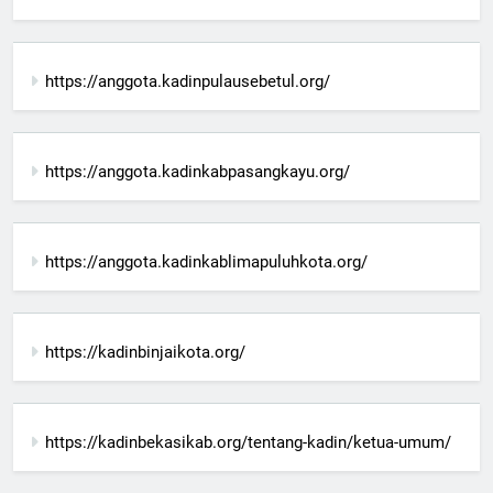
https://anggota.kadinpulausebetul.org/
https://anggota.kadinkabpasangkayu.org/
https://anggota.kadinkablimapuluhkota.org/
https://kadinbinjaikota.org/
https://kadinbekasikab.org/tentang-kadin/ketua-umum/