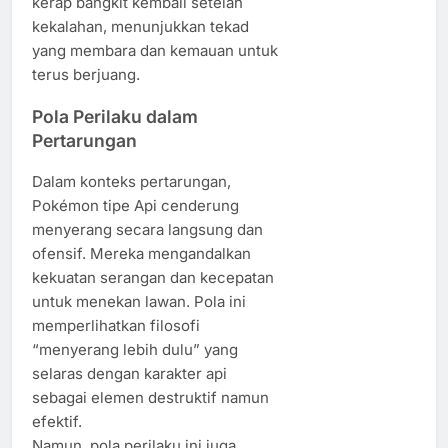
kerap bangkit kembali setelah
kekalahan, menunjukkan tekad
yang membara dan kemauan untuk
terus berjuang.
Pola Perilaku dalam
Pertarungan
Dalam konteks pertarungan,
Pokémon tipe Api cenderung
menyerang secara langsung dan
ofensif. Mereka mengandalkan
kekuatan serangan dan kecepatan
untuk menekan lawan. Pola ini
memperlihatkan filosofi
“menyerang lebih dulu” yang
selaras dengan karakter api
sebagai elemen destruktif namun
efektif.
Namun, pola perilaku ini juga