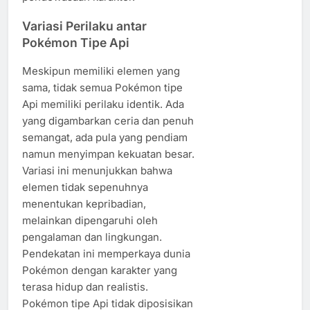
Variasi Perilaku antar
Pokémon Tipe Api
Meskipun memiliki elemen yang
sama, tidak semua Pokémon tipe
Api memiliki perilaku identik. Ada
yang digambarkan ceria dan penuh
semangat, ada pula yang pendiam
namun menyimpan kekuatan besar.
Variasi ini menunjukkan bahwa
elemen tidak sepenuhnya
menentukan kepribadian,
melainkan dipengaruhi oleh
pengalaman dan lingkungan.
Pendekatan ini memperkaya dunia
Pokémon dengan karakter yang
terasa hidup dan realistis.
Pokémon tipe Api tidak diposisikan