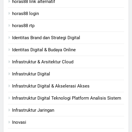
horas88 link alternatif
horas88 login
horas88 rtp
Identitas Brand dan Strategi Digital
Identitas Digital & Budaya Online
Infrastruktur & Arsitektur Cloud
Infrastruktur Digital
Infrastruktur Digital & Akselerasi Akses
Infrastruktur Digital Teknologi Platform Analisis Sistem
Infrastruktur Jaringan
Inovasi