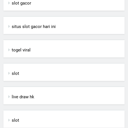
slot gacor
situs slot gacor hari ini
togel viral
slot
live draw hk
slot