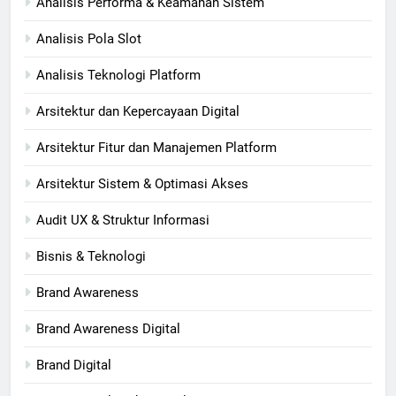
Analisis Performa & Keamanan Sistem
Analisis Pola Slot
Analisis Teknologi Platform
Arsitektur dan Kepercayaan Digital
Arsitektur Fitur dan Manajemen Platform
Arsitektur Sistem & Optimasi Akses
Audit UX & Struktur Informasi
Bisnis & Teknologi
Brand Awareness
Brand Awareness Digital
Brand Digital