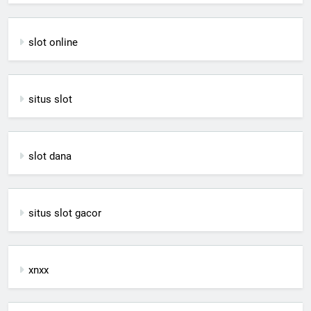
slot online
situs slot
slot dana
situs slot gacor
xnxx