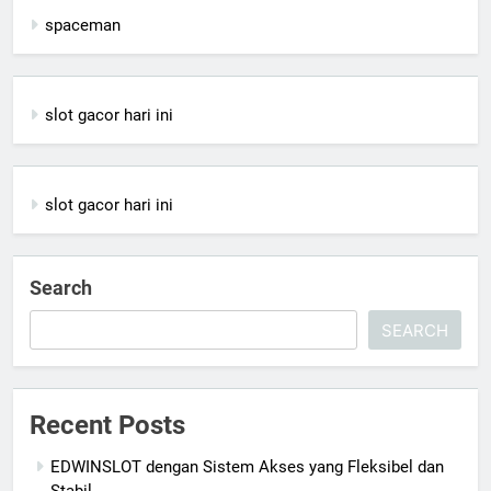
spaceman
slot gacor hari ini
slot gacor hari ini
Search
SEARCH
Recent Posts
EDWINSLOT dengan Sistem Akses yang Fleksibel dan
Stabil