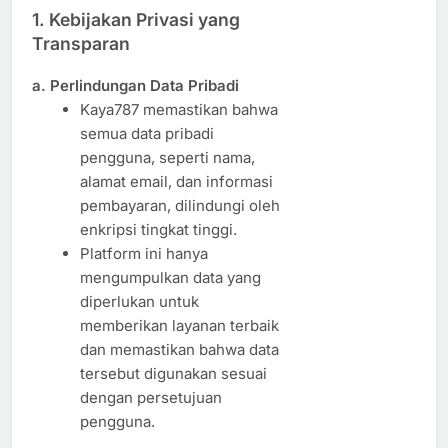
1. Kebijakan Privasi yang
Transparan
a. Perlindungan Data Pribadi
Kaya787 memastikan bahwa
semua data pribadi
pengguna, seperti nama,
alamat email, dan informasi
pembayaran, dilindungi oleh
enkripsi tingkat tinggi.
Platform ini hanya
mengumpulkan data yang
diperlukan untuk
memberikan layanan terbaik
dan memastikan bahwa data
tersebut digunakan sesuai
dengan persetujuan
pengguna.