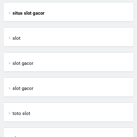
situs slot gacor
slot
slot gacor
slot gacor
toto slot