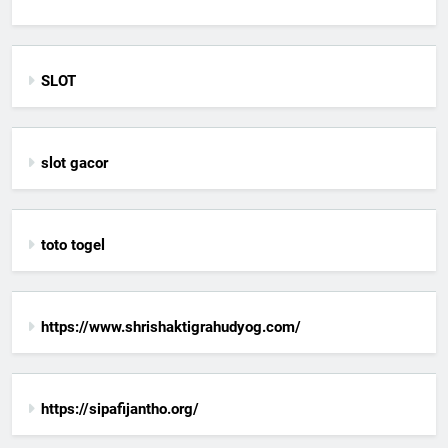
SLOT
slot gacor
toto togel
https://www.shrishaktigrahudyog.com/
https://sipafijantho.org/