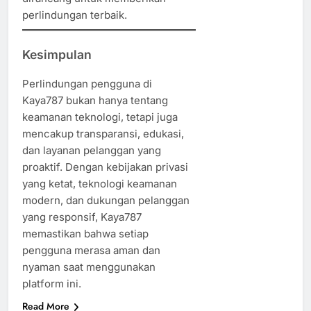
perlindungan terbaik.
Kesimpulan
Perlindungan pengguna di
Kaya787 bukan hanya tentang
keamanan teknologi, tetapi juga
mencakup transparansi, edukasi,
dan layanan pelanggan yang
proaktif. Dengan kebijakan privasi
yang ketat, teknologi keamanan
modern, dan dukungan pelanggan
yang responsif, Kaya787
memastikan bahwa setiap
pengguna merasa aman dan
nyaman saat menggunakan
platform ini.
Read More