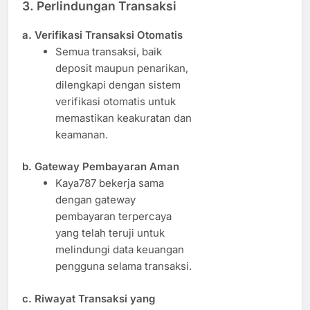
3. Perlindungan Transaksi
a. Verifikasi Transaksi Otomatis
Semua transaksi, baik
deposit maupun penarikan,
dilengkapi dengan sistem
verifikasi otomatis untuk
memastikan keakuratan dan
keamanan.
b. Gateway Pembayaran Aman
Kaya787 bekerja sama
dengan gateway
pembayaran terpercaya
yang telah teruji untuk
melindungi data keuangan
pengguna selama transaksi.
c. Riwayat Transaksi yang