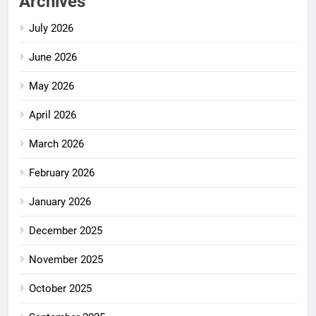
Archives
July 2026
June 2026
May 2026
April 2026
March 2026
February 2026
January 2026
December 2025
November 2025
October 2025