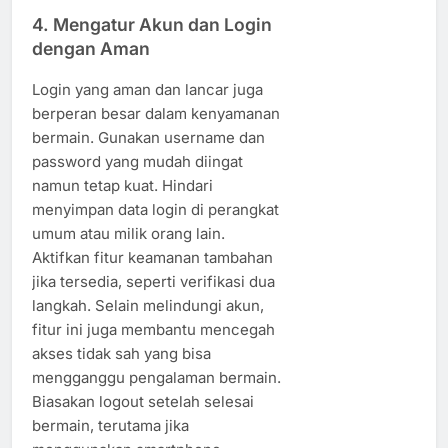
4. Mengatur Akun dan Login
dengan Aman
Login yang aman dan lancar juga
berperan besar dalam kenyamanan
bermain. Gunakan username dan
password yang mudah diingat
namun tetap kuat. Hindari
menyimpan data login di perangkat
umum atau milik orang lain.
Aktifkan fitur keamanan tambahan
jika tersedia, seperti verifikasi dua
langkah. Selain melindungi akun,
fitur ini juga membantu mencegah
akses tidak sah yang bisa
mengganggu pengalaman bermain.
Biasakan logout setelah selesai
bermain, terutama jika