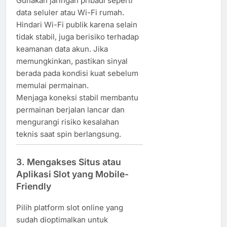
Gunakan jaringan pribadi seperti
data seluler atau Wi-Fi rumah.
Hindari Wi-Fi publik karena selain
tidak stabil, juga berisiko terhadap
keamanan data akun. Jika
memungkinkan, pastikan sinyal
berada pada kondisi kuat sebelum
memulai permainan.
Menjaga koneksi stabil membantu
permainan berjalan lancar dan
mengurangi risiko kesalahan
teknis saat spin berlangsung.
3. Mengakses Situs atau
Aplikasi Slot yang Mobile-
Friendly
Pilih platform slot online yang
sudah dioptimalkan untuk