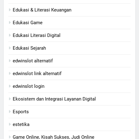
Edukasi & Literasi Keuangan
Edukasi Game
Edukasi Literasi Digital
Edukasi Sejarah
edwinslot alternatif
edwinslot link alternatif
edwinslot login
Ekosistem dan Integrasi Layanan Digital
Esports
estetika
Game Online, Kisah Sukses, Judi Online