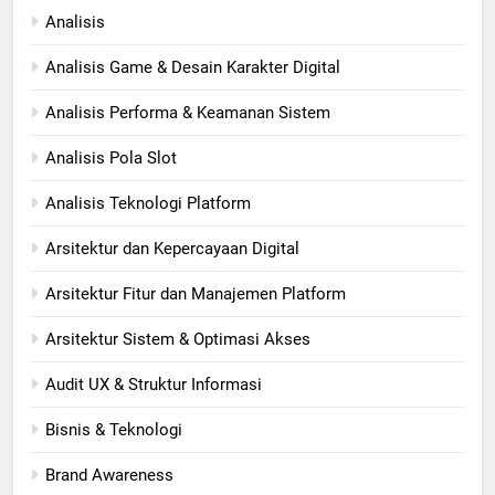
Analisis
Analisis Game & Desain Karakter Digital
Analisis Performa & Keamanan Sistem
Analisis Pola Slot
Analisis Teknologi Platform
Arsitektur dan Kepercayaan Digital
Arsitektur Fitur dan Manajemen Platform
Arsitektur Sistem & Optimasi Akses
Audit UX & Struktur Informasi
Bisnis & Teknologi
Brand Awareness