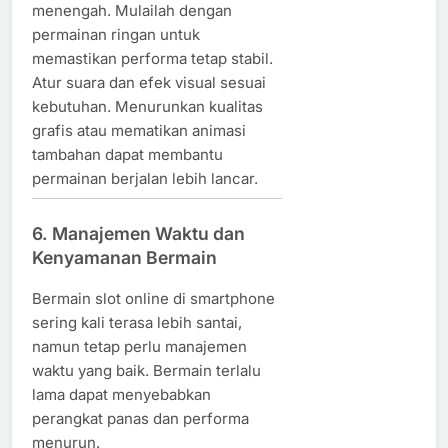
menengah. Mulailah dengan
permainan ringan untuk
memastikan performa tetap stabil.
Atur suara dan efek visual sesuai
kebutuhan. Menurunkan kualitas
grafis atau mematikan animasi
tambahan dapat membantu
permainan berjalan lebih lancar.
6. Manajemen Waktu dan
Kenyamanan Bermain
Bermain slot online di smartphone
sering kali terasa lebih santai,
namun tetap perlu manajemen
waktu yang baik. Bermain terlalu
lama dapat menyebabkan
perangkat panas dan performa
menurun.