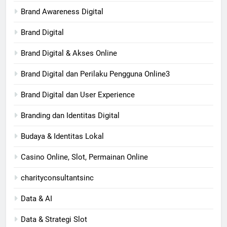
Brand Awareness Digital
Brand Digital
Brand Digital & Akses Online
Brand Digital dan Perilaku Pengguna Online3
Brand Digital dan User Experience
Branding dan Identitas Digital
Budaya & Identitas Lokal
Casino Online, Slot, Permainan Online
charityconsultantsinc
Data & AI
Data & Strategi Slot