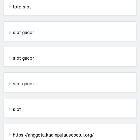
toto slot
slot gacor
slot gacor
slot gacor
slot
https://anggota.kadinpulausebetul.org/