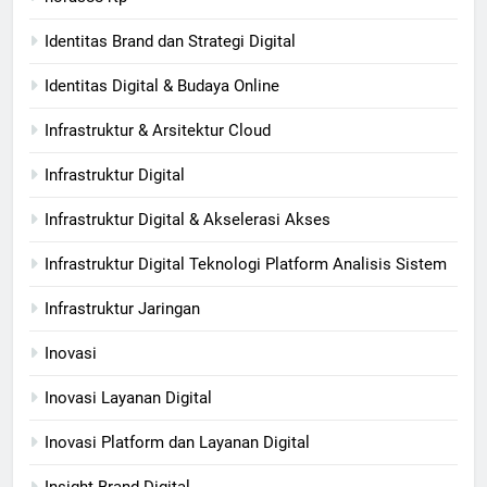
Identitas Brand dan Strategi Digital
Identitas Digital & Budaya Online
Infrastruktur & Arsitektur Cloud
Infrastruktur Digital
Infrastruktur Digital & Akselerasi Akses
Infrastruktur Digital Teknologi Platform Analisis Sistem
Infrastruktur Jaringan
Inovasi
Inovasi Layanan Digital
Inovasi Platform dan Layanan Digital