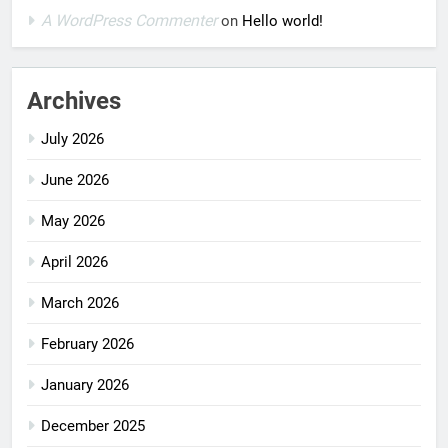
A WordPress Commenter
on
Hello world!
Archives
July 2026
June 2026
May 2026
April 2026
March 2026
February 2026
January 2026
December 2025