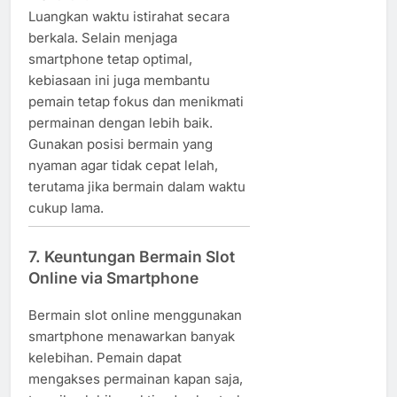
Luangkan waktu istirahat secara
berkala. Selain menjaga
smartphone tetap optimal,
kebiasaan ini juga membantu
pemain tetap fokus dan menikmati
permainan dengan lebih baik.
Gunakan posisi bermain yang
nyaman agar tidak cepat lelah,
terutama jika bermain dalam waktu
cukup lama.
7. Keuntungan Bermain Slot
Online via Smartphone
Bermain slot online menggunakan
smartphone menawarkan banyak
kelebihan. Pemain dapat
mengakses permainan kapan saja,