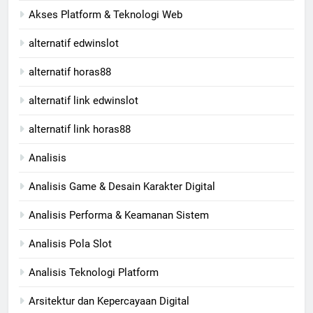
Akses Platform & Teknologi Web
alternatif edwinslot
alternatif horas88
alternatif link edwinslot
alternatif link horas88
Analisis
Analisis Game & Desain Karakter Digital
Analisis Performa & Keamanan Sistem
Analisis Pola Slot
Analisis Teknologi Platform
Arsitektur dan Kepercayaan Digital