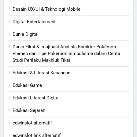
Desain UX/UI & Teknologi Mobile
Digital Entertainment
Dunia Digital
Dunia Fiksi & Imajinasi Analisis Karakter Pokémon
Elemen dan Tipe Pokémon Simbolisme dalam Cerita
Studi Perilaku Makhluk Fiksi
Edukasi & Literasi Keuangan
Edukasi Game
Edukasi Literasi Digital
Edukasi Sejarah
edwinslot alternatif
edwinslot link alternatif