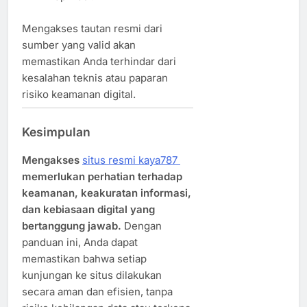
Mengakses tautan resmi dari
sumber yang valid akan
memastikan Anda terhindar dari
kesalahan teknis atau paparan
risiko keamanan digital.
Kesimpulan
Mengakses
situs resmi kaya787
memerlukan perhatian terhadap
keamanan, keakuratan informasi,
dan kebiasaan digital yang
bertanggung jawab.
Dengan
panduan ini, Anda dapat
memastikan bahwa setiap
kunjungan ke situs dilakukan
secara aman dan efisien, tanpa