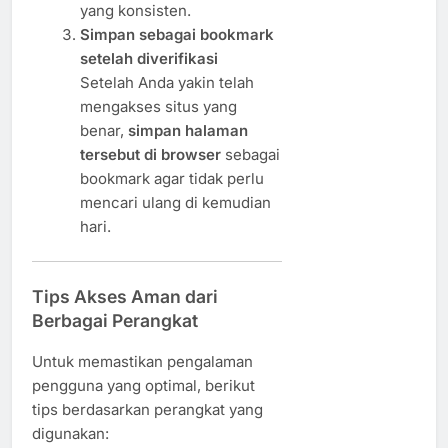
yang konsisten.
Simpan sebagai bookmark
setelah diverifikasi
Setelah Anda yakin telah
mengakses situs yang
benar,
simpan halaman
tersebut di browser
sebagai
bookmark agar tidak perlu
mencari ulang di kemudian
hari.
Tips Akses Aman dari
Berbagai Perangkat
Untuk memastikan pengalaman
pengguna yang optimal, berikut
tips berdasarkan perangkat yang
digunakan: