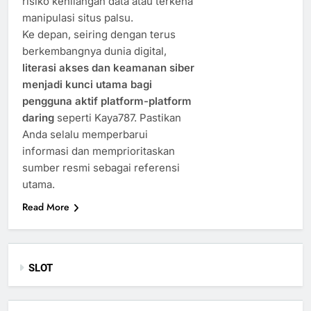
risiko kehilangan data atau terkena
manipulasi situs palsu.
Ke depan, seiring dengan terus
berkembangnya dunia digital,
literasi akses dan keamanan siber
menjadi kunci utama bagi
pengguna aktif platform-platform
daring
seperti Kaya787. Pastikan
Anda selalu memperbarui
informasi dan memprioritaskan
sumber resmi sebagai referensi
utama.
Read More
SLOT