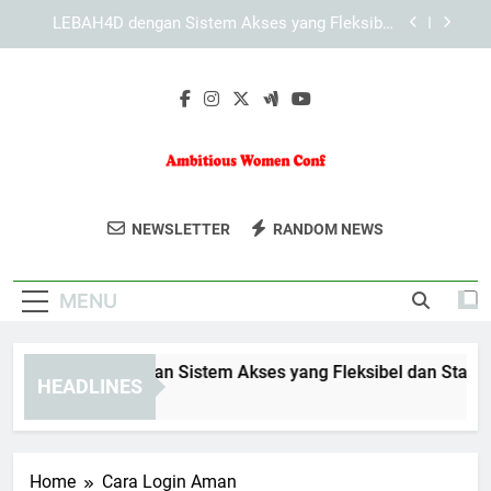
Skip
EDWINSLOT sebagai Ekosistem Digital dengan
to
Layanan yang Terintegrasi
content
LEBAH4D sebagai Ekosistem Digital dengan
Layanan yang Terintegrasi
EDWINSLOT dengan Sistem Akses yang Fleksibel
dan Stabil
LEBAH4D dengan Sistem Akses yang Fleksibel
dan Stabil
Ambitious
Bergabunglah Dalam Ambitious Women
EDWINSLOT sebagai Ekosistem Digital dengan
NEWSLETTER
RANDOM NEWS
Layanan yang Terintegrasi
Women
Conference, Sebuah Konferensi Yang
LEBAH4D sebagai Ekosistem Digital dengan
Menginspirasi Perempuan Untuk Sukses
Layanan yang Terintegrasi
Conference
MENU
Dan Berdaya.
DWINSLOT dengan Sistem Akses yang Fleksibel dan Stabil
HEADLINES
Weeks Ago
Home
Cara Login Aman