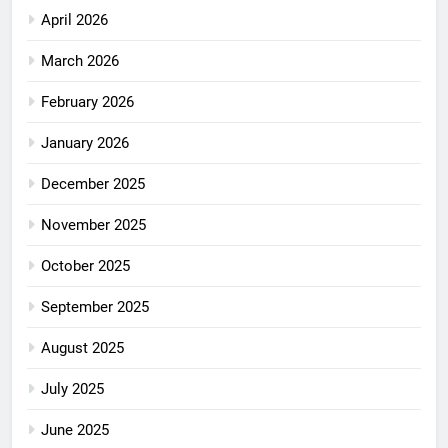
April 2026
March 2026
February 2026
January 2026
December 2025
November 2025
October 2025
September 2025
August 2025
July 2025
June 2025