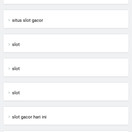
situs slot gacor
slot
slot
slot
slot gacor hari ini