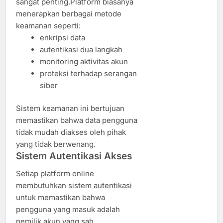
sangat penting.Platform biasanya
menerapkan berbagai metode
keamanan seperti:
enkripsi data
autentikasi dua langkah
monitoring aktivitas akun
proteksi terhadap serangan
siber
Sistem keamanan ini bertujuan
memastikan bahwa data pengguna
tidak mudah diakses oleh pihak
yang tidak berwenang.
Sistem Autentikasi Akses
Setiap platform online
membutuhkan sistem autentikasi
untuk memastikan bahwa
pengguna yang masuk adalah
pemilik akun yang sah.