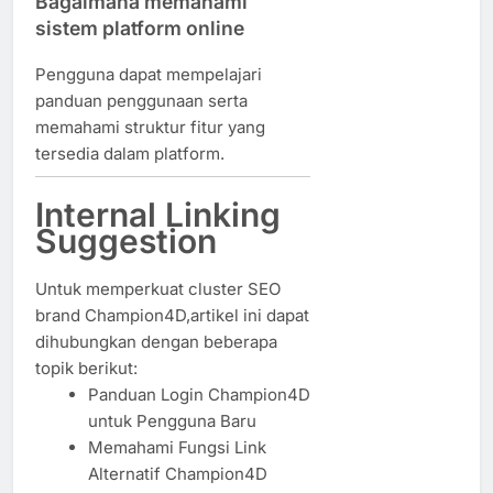
Bagaimana memahami
sistem platform online
Pengguna dapat mempelajari
panduan penggunaan serta
memahami struktur fitur yang
tersedia dalam platform.
Internal Linking
Suggestion
Untuk memperkuat cluster SEO
brand Champion4D,artikel ini dapat
dihubungkan dengan beberapa
topik berikut:
Panduan Login Champion4D
untuk Pengguna Baru
Memahami Fungsi Link
Alternatif Champion4D