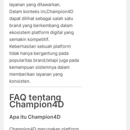
layanan yang ditawarkan.
Dalam konteks ini,Champion4D
dapat dilihat sebagai salah satu
brand yang berkembang dalam
ekosistem platform digital yang
semakin kompetitif.
Keberhasilan sebuah platform
tidak hanya bergantung pada
popularitas brand,tetapi juga pada
kemampuan sistemnya dalam
memberikan layanan yang
konsisten.
FAQ tentang
Champion4D
Apa itu Champion4D
Champion4D merupakan platform