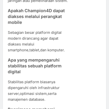
jaringan atau pemeliharaan sistem.
Apakah Champion4D dapat
diakses melalui perangkat
mobile
Sebagian besar platform digital
modern dirancang agar dapat
diakses melalui
smartphone,tablet,dan komputer.
Apa yang mempengaruhi
stabilitas sebuah platform
digital
Stabilitas platform biasanya
dipengaruhi oleh infrastruktur
server,optimasi sistem,serta
manajemen database.