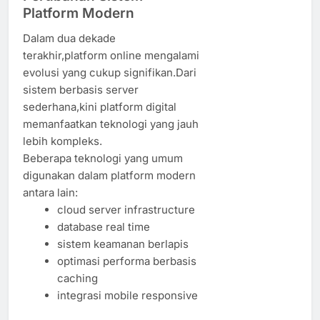
Platform Modern
Dalam dua dekade
terakhir,platform online mengalami
evolusi yang cukup signifikan.Dari
sistem berbasis server
sederhana,kini platform digital
memanfaatkan teknologi yang jauh
lebih kompleks.
Beberapa teknologi yang umum
digunakan dalam platform modern
antara lain:
cloud server infrastructure
database real time
sistem keamanan berlapis
optimasi performa berbasis
caching
integrasi mobile responsive