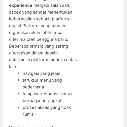
experience
menjadi salah satu
aspek yang sangat menentukan
keberhasilan sebuah platform
digital.Platform yang mudah
digunakan akan lebih cepat
diterima oleh pengguna baru.
Beberapa prinsip yang sering
diterapkan dalam desain
antarmuka platform modern antara
lain:
navigasi yang jelas
struktur menu yang
sederhana
tampilan responsif untuk
berbagai perangkat
proses akses yang tidak
rumit