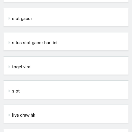
slot gacor
situs slot gacor hari ini
togel viral
slot
live draw hk