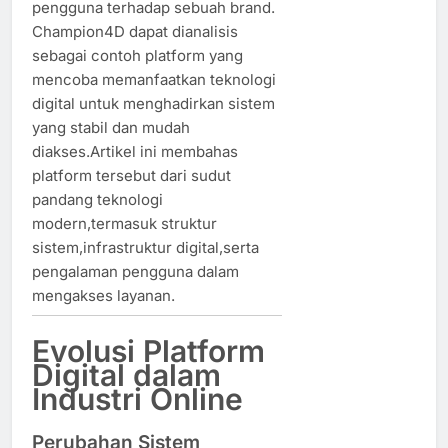
pengguna terhadap sebuah brand.
Champion4D dapat dianalisis
sebagai contoh platform yang
mencoba memanfaatkan teknologi
digital untuk menghadirkan sistem
yang stabil dan mudah
diakses.Artikel ini membahas
platform tersebut dari sudut
pandang teknologi
modern,termasuk struktur
sistem,infrastruktur digital,serta
pengalaman pengguna dalam
mengakses layanan.
Evolusi Platform
Digital dalam
Industri Online
Perubahan Sistem